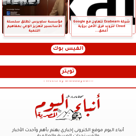
شركة Exabeam تتعاون مع Google
مؤسسة ساويرس تطلق سلسلة
Cloud لتزويد فرق الأمن برؤية
الأسانسير لتعزيز الوعي بمفاهيم
أعمق...
التنمية
الفيس بوك
تويتر
Tweets by anbaaalyoum1
أنباء اليوم موقع الكترونى إخباري يهتم بأهم وأحدث الأخبار