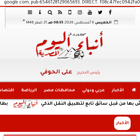
google.com, pub-6546128129065693, DIRECT, f08c47fec0942fa0
هـ
الخميس
6 أغسطس 2026
08:35 صـ
21 صفر 1448
على الحوفي
رئيس التحرير
الأخبار
عربي ودولي
محافظات مصر
الرياضة
اقتصاد
 قبل سائق تابع لتطبيق النقل الذكي
بطارية ضخمة وتصم
الأخبار