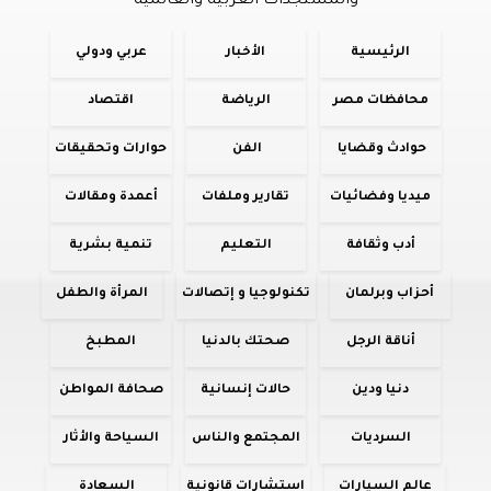
والمستجدات العربية والعالمية
الرئيسية
الأخبار
عربي ودولي
محافظات مصر
الرياضة
اقتصاد
حوادث وقضايا
الفن
حوارات وتحقيقات
ميديا وفضائيات
تقارير وملفات
أعمدة ومقالات
أدب وثقافة
التعليم
تنمية بشرية
أحزاب وبرلمان
تكنولوجيا و إتصالات
المرأة والطفل
أناقة الرجل
صحتك بالدنيا
المطبخ
دنيا ودين
حالات إنسانية
صحافة المواطن
السرديات
المجتمع والناس
السياحة والأثار
عالم السيارات
استشارات قانونية
السعادة