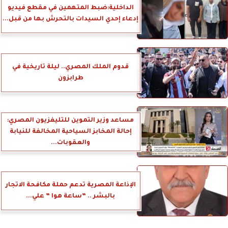
الداخلية:ضبط المتهمين في مقطع فيديو
إدعاء إحدي السيدات بالتحرش بها من قبل...
قدوم الملك المصري.. ليلة تاريخية في
طرابزون
مساعد وزير التموين للتليفزيون المصري:
إحالة المخابز السياحية المخالفة للنيابة
والعقوبات...
الإذاعة المصرية تدعم حملة مكافحة الاتجار
بالبشر .. ”ساعة هوا ” علي...