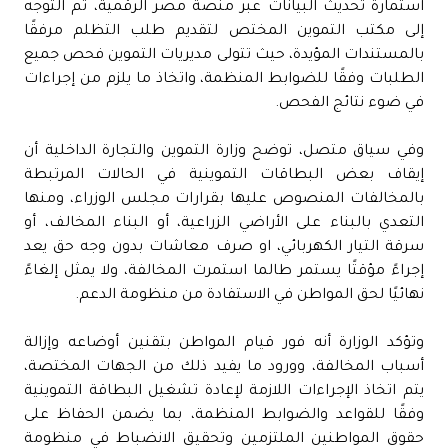
استمارة تحديث البيانات عبر منصة مصر الرقمية، ثم التوجه
إلى مكتب التموين المختص لتقديم طلب التظلم مرفقًا
بالمستندات المؤيدة، حيث تتولى مديريات التموين فحص جميع
الطلبات وفقًا للضوابط المنظمة، واتخاذ ما يلزم من إجراءات
في ضوء نتائج الفحص.
وفي سياق متصل، توضح وزارة التموين والتجارة الداخلية أن
إيقاف بعض البطاقات التموينية في الحالات المرتبطة
بالمخالفات المنصوص عليها بقرارات مجلس الوزراء، ومنها
التعدي بالبناء على الأراضي الزراعية، أو البناء المخالف، أو
سرقة التيار الكهربائي، او صرف معاشات بدون وجه حق يعد
إجراءً مؤقتًا يستمر طالما استمرت المخالفة، ولا يمثل إلغاءً
نهائيًا لحق المواطن في الاستفادة من منظومة الدعم.
وتؤكد الوزارة أنه فور قيام المواطن بتقنين أوضاعه وإزالة
أسباب المخالفة، وورود ما يفيد ذلك من الجهات المختصة،
يتم اتخاذ الإجراءات اللازمة لإعادة تشغيل البطاقة التموينية
وفقًا للقواعد والضوابط المنظمة، بما يضمن الحفاظ على
حقوق المواطنين الملتزمين وتحقيق الانضباط في منظومة