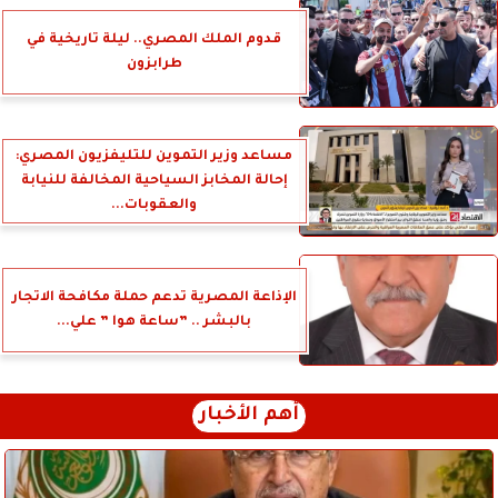
قدوم الملك المصري.. ليلة تاريخية في
طرابزون
مساعد وزير التموين للتليفزيون المصري:
إحالة المخابز السياحية المخالفة للنيابة
والعقوبات...
الإذاعة المصرية تدعم حملة مكافحة الاتجار
بالبشر .. ”ساعة هوا ” علي...
أهم الأخبار