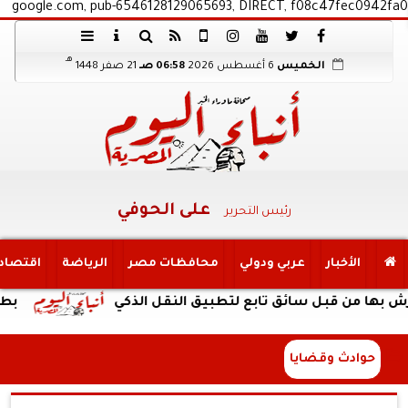
google.com, pub-6546128129065693, DIRECT, f08c47fec0942fa0
هـ
الخميس
6 أغسطس 2026
06:58 صـ
21 صفر 1448
على الحوفي
رئيس التحرير
الأخبار
عربي ودولي
محافظات مصر
الرياضة
اقتصاد
ن قبل سائق تابع لتطبيق النقل الذكي
بطارية ضخمة وت
حوادث وقضايا