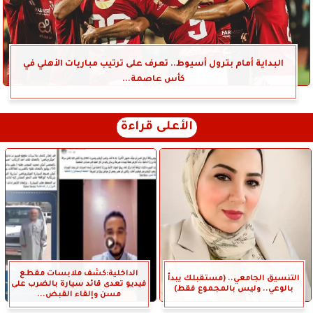
البداية أمام بترول أسيوط.. تعرف على ترتيب مباريات الأهلي في
كأس عاصمة...
الأعلى قراءة
الداخلية:كشف ملابسات مقطع
التنسيق الجامعي.. (مستقبلك يبدأ
فيديو تعدى قائد سيارة بالضرب على
بالوعي.. وليس بالمجموع فقط)
مسن وإلقاء القبض...