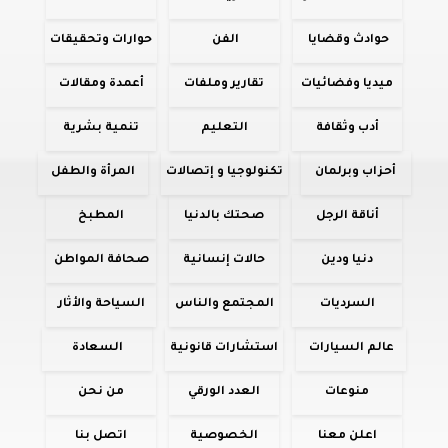
حوادث وقضايا
الفن
حوارات وتحقيقات
ميديا وفضائيات
تقارير وملفات
أعمدة ومقالات
أدب وثقافة
التعليم
تنمية بشرية
أحزاب وبرلمان
تكنولوجيا و إتصالات
المرأة والطفل
أناقة الرجل
صحتك بالدنيا
المطبخ
دنيا ودين
حالات إنسانية
صحافة المواطن
السرديات
المجتمع والناس
السياحة والأثار
عالم السيارات
استشارات قانونية
السعادة
منوعات
العدد الورقي
من نحن
اعلن معنا
الخصوصية
اتصل بنا