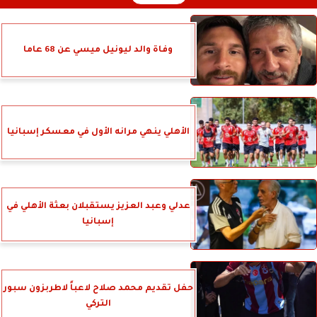
وفاة والد ليونيل ميسي عن 68 عاما
الأهلي ينهي مرانه الأول في معسكر إسبانيا
عدلي وعبد العزيز يستقبلان بعثة الأهلي في
إسبانيا
حفل تقديم محمد صلاح لاعباً لاطربزون سبور
التركي