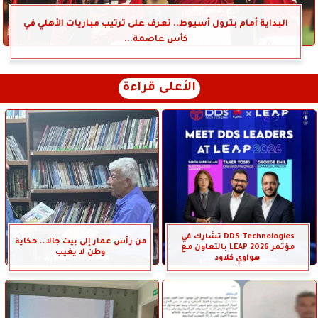
البداية أمام بترول أسيوط.. تعرف على ترتيب مباريات الأهلي في
كأس عاصمة...
الأعلى قراءة
DDS Technologies تشارك في
من رأس عمار إلى بيت جالا.. حكاية
مؤتمر LEAP 2026 بالتعاون مع
وطن لا يغيب
هواوي كلاود