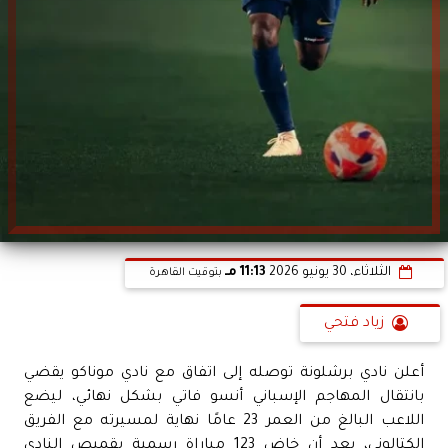
الثلاثاء، 30 يونيو 2026
11:13 مـ
بتوقيت القاهرة
زياد فتحي
أعلن نادي برشلونة توصله إلى اتفاق مع نادي موناكو يقضي
بانتقال المهاجم الإسباني أنسو فاتي بشكل نهائي، ليضع
اللاعب البالغ من العمر 23 عامًا نهاية لمسيرته مع الفريق
الكتالوني، بعد أن خاض 123 مباراة رسمية بقميص النادي