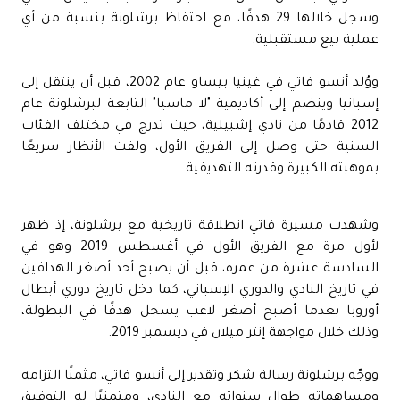
وسجل خلالها 29 هدفًا، مع احتفاظ برشلونة بنسبة من أي
عملية بيع مستقبلية.
ووُلد أنسو فاتي في غينيا بيساو عام 2002، قبل أن ينتقل إلى
إسبانيا وينضم إلى أكاديمية "لا ماسيا" التابعة لبرشلونة عام
2012 قادمًا من نادي إشبيلية، حيث تدرج في مختلف الفئات
السنية حتى وصل إلى الفريق الأول، ولفت الأنظار سريعًا
بموهبته الكبيرة وقدرته التهديفية.
وشهدت مسيرة فاتي انطلاقة تاريخية مع برشلونة، إذ ظهر
لأول مرة مع الفريق الأول في أغسطس 2019 وهو في
السادسة عشرة من عمره، قبل أن يصبح أحد أصغر الهدافين
في تاريخ النادي والدوري الإسباني، كما دخل تاريخ دوري أبطال
أوروبا بعدما أصبح أصغر لاعب يسجل هدفًا في البطولة،
وذلك خلال مواجهة إنتر ميلان في ديسمبر 2019.
ووجّه برشلونة رسالة شكر وتقدير إلى أنسو فاتي، مثمنًا التزامه
ومساهماته طوال سنواته مع النادي، ومتمنيًا له التوفيق