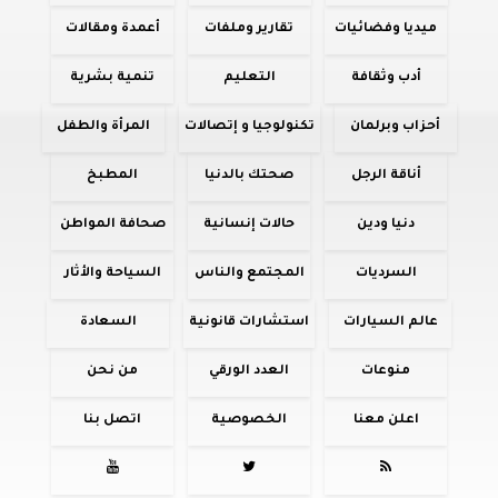
ميديا وفضائيات
تقارير وملفات
أعمدة ومقالات
أدب وثقافة
التعليم
تنمية بشرية
أحزاب وبرلمان
تكنولوجيا و إتصالات
المرأة والطفل
أناقة الرجل
صحتك بالدنيا
المطبخ
دنيا ودين
حالات إنسانية
صحافة المواطن
السرديات
المجتمع والناس
السياحة والأثار
عالم السيارات
استشارات قانونية
السعادة
منوعات
العدد الورقي
من نحن
اعلن معنا
الخصوصية
اتصل بنا


