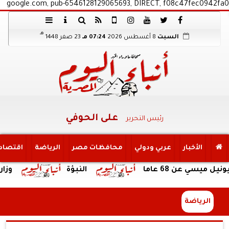
google.com, pub-6546128129065693, DIRECT, f08c47fec0942fa0
هـ
السبت
8 أغسطس 2026
07:24 مـ
23 صفر 1448
على الحوفي
رئيس التحرير
الأخبار
عربي ودولي
محافظات مصر
الرياضة
اقتصاد
عن 68 عاما
النبؤة
وزارة السيا
الرياضة