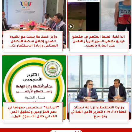
الداخلية: ضبط المتهم في مقطع
وزير الصناعة يبحث مع نظيره
فيديو تظهربالسير عارياً والتعدى
الهندي إطلاق منصة للتكامل
على المارة بالسب...
الصناعي وزيادة الاستثمارات...
وزارتا التخطيط والزراعة تبحثان
”الزراعة” تستعرض جهودها في
خطة ٢٠٢٦/ ٢٠٢٧ لتعزيز الأمن الغذائي
دعم المزارعين وتحقيق الأمن
وتوسيع...
الغذائي خلال الأسبوع الأول...