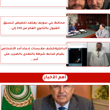
محافظ بني سويف يعتمد تخفيض تنسيق
القبول بالثانوي العام من 236 إلى...
الداخلية:كشف ملابسات إدعاء أحد الأشخاص
بقيام ضابط شرطة بالتعدى بالضرب على
أحد...
أهم الأخبار