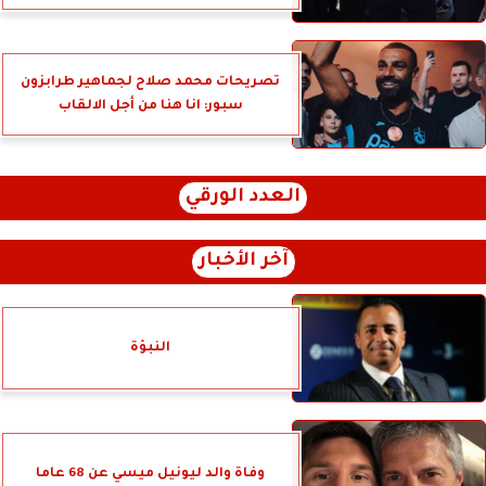
تصريحات محمد صلاح لجماهير طرابزون
سبور: انا هنا من أجل الالقاب
العدد الورقي
آخر الأخبار
النبؤة
وفاة والد ليونيل ميسي عن 68 عاما