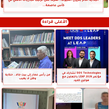
البداية أمام بترول أسيوط.. تعرف على ترتيب مباريات الأهلي في
كأس عاصمة...
الأعلى قراءة
DDS Technologies تشارك في
من رأس عمار إلى بيت جالا.. حكاية
مؤتمر LEAP 2026 بالتعاون مع
وطن لا يغيب
هواوي كلاود