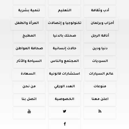
أدب وثقافة
التعليم
تنمية بشرية
أحزاب وبرلمان
تكنولوجيا و إتصالات
المرأة والطفل
أناقة الرجل
صحتك بالدنيا
المطبخ
دنيا ودين
حالات إنسانية
صحافة المواطن
السرديات
المجتمع والناس
السياحة والأثار
عالم السيارات
استشارات قانونية
السعادة
منوعات
العدد الورقي
من نحن
اعلن معنا
الخصوصية
اتصل بنا



