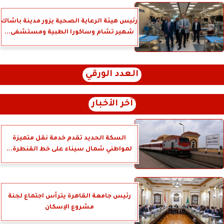
رئيس هيئة الرعاية الصحية يزور مدينة باشاك
شهير تشام وساكورا الطبية ومستشفى...
العدد الورقي
آخر الأخبار
السكة الحديد تقدم خدمة نقل متميزة
لمواطني شمال سيناء على خط القنطرة...
رئيس جامعة القاهرة يترأس اجتماع لجنة
مشروع الإسكان