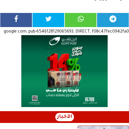
google.com, pub-6546128129065693, DIRECT, f08c47fec0942fa0
الأخبار