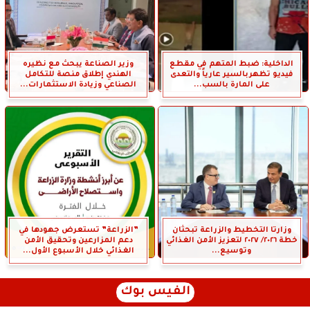
الداخلية: ضبط المتهم في مقطع
وزير الصناعة يبحث مع نظيره
فيديو تظهربالسير عارياً والتعدى
الهندي إطلاق منصة للتكامل
على المارة بالسب...
الصناعي وزيادة الاستثمارات...
وزارتا التخطيط والزراعة تبحثان
”الزراعة” تستعرض جهودها في
خطة ٢٠٢٦/ ٢٠٢٧ لتعزيز الأمن الغذائي
دعم المزارعين وتحقيق الأمن
وتوسيع...
الغذائي خلال الأسبوع الأول...
الفيس بوك