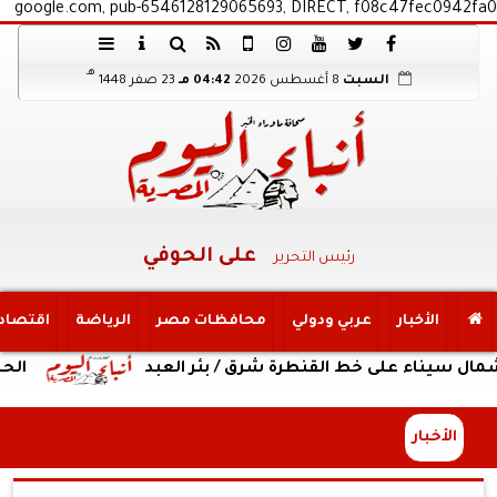
google.com, pub-6546128129065693, DIRECT, f08c47fec0942fa0
هـ
السبت
8 أغسطس 2026
04:42 مـ
23 صفر 1448
على الحوفي
رئيس التحرير
الأخبار
عربي ودولي
محافظات مصر
الرياضة
اقتصاد
اء على خط القنطرة شرق / بئر العبد
الحصاد الأس
الأخبار