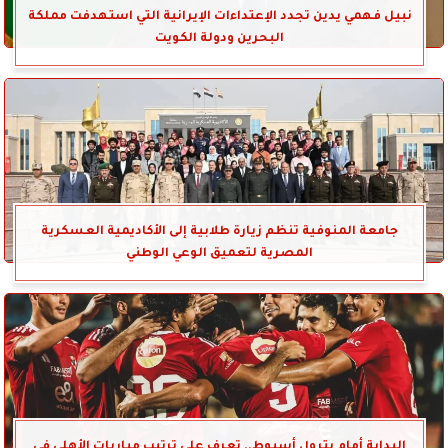
نبيل فهمي يدين تجدد الإعتداءات الإيرانية التي استهدفت مملكة
البحرين ودولة الكويت
جامعة المنوفية تنظم زيارة طلابية إلى الأكاديمية العسكرية
المصرية لتعميق الوعي الوطني
البداية أمام بترول أسيوط.. تعرف على ترتيب مباريات الأهلي في