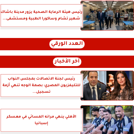
رئيس هيئة الرعاية الصحية يزور مدينة باشاك
شهير تشام وساكورا الطبية ومستشفى...
العدد الورقي
آخر الأخبار
رئيس لجنة الاتصالات بمجلس النواب
للتليفزيون المصري: بصمة الوجه تنهي أزمة
تسجيل...
الأهلي ينهي مرانه المسائي في معسكر
إسبانيا