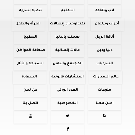
أدب وثقافة
التعليم
تنمية بشرية
أحزاب وبرلمان
تكنولوجيا و إتصالات
المرأة والطفل
أناقة الرجل
صحتك بالدنيا
المطبخ
دنيا ودين
حالات إنسانية
صحافة المواطن
السرديات
المجتمع والناس
السياحة والأثار
عالم السيارات
استشارات قانونية
السعادة
منوعات
العدد الورقي
من نحن
اعلن معنا
الخصوصية
اتصل بنا



