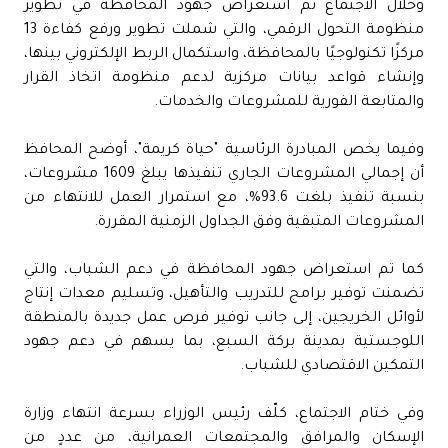
وخلال الاجتماع تم استعراض جهود المحافظة في تطوير
منظومة التحول الرقمي، والتي شملت تطوير ورفع كفاءة 13
مركزًا تكنولوجيًا بالمحافظة، واستكمال الربط الإلكتروني بينها،
وإنشاء قواعد بيانات مركزية لدعم منظومة اتخاذ القرار
والمتابعة الفورية للمشروعات والخدمات.
وفيما يخص المبادرة الرئاسية "حياة كريمة"، أوضح المحافظ
أن إجمالي المشروعات الجاري تنفيذها يبلغ 1609 مشروعات،
بنسبة تنفيذ بلغت 93.6%، مع استمرار العمل للانتهاء من
المشروعات المتبقية وفق الجداول الزمنية المقررة.
كما تم استعراض جهود المحافظة في دعم الشباب، والتي
تضمنت توفير برامج للتدريب والتأهيل، وتسليم معدات إنتاج
لأوائل الخريجين، إلى جانب توفير فرص عمل جديدة بالمنطقة
اللوجستية بمدينة بركة السبع، بما يسهم في دعم جهود
التمكين الاقتصادي للشباب.
وفي ختام الاجتماع، كلّف رئيس الوزراء بسرعة انتهاء وزارة
الإسكان والمرافق والمجتمعات العمرانية، من عددٍ من