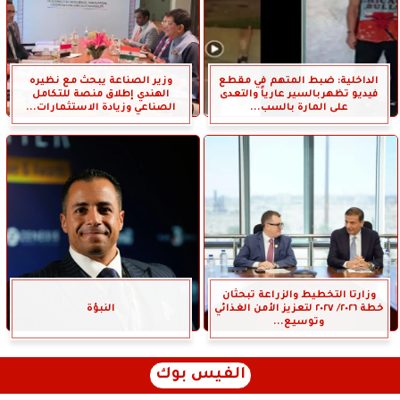
الداخلية: ضبط المتهم في مقطع
وزير الصناعة يبحث مع نظيره
فيديو تظهربالسير عارياً والتعدى
الهندي إطلاق منصة للتكامل
على المارة بالسب...
الصناعي وزيادة الاستثمارات...
وزارتا التخطيط والزراعة تبحثان
خطة ٢٠٢٦/ ٢٠٢٧ لتعزيز الأمن الغذائي
النبؤة
وتوسيع...
الفيس بوك