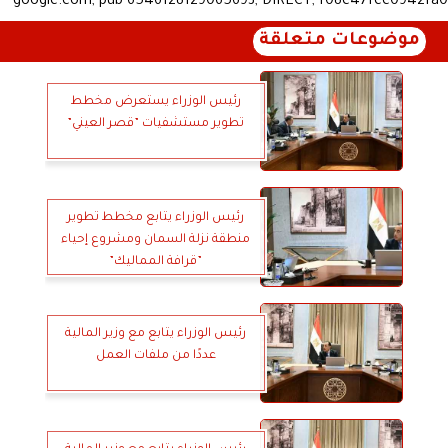
google.com, pub-6546128129065693, DIRECT, f08c47fec0942fa0
موضوعات متعلقة
رئيس الوزراء يستعرض مخطط
تطوير مستشفيات ”قصر العيني”
رئيس الوزراء يتابع مخطط تطوير
منطقة نزلة السمان ومشروع إحياء
”قرافة المماليك”
رئيس الوزراء يتابع مع وزير المالية
عددًا من ملفات العمل