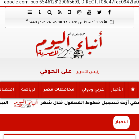
google.com, pub-6546128129065693, DIRECT, f08c47fec0942fa0
هـ
الأحد
9 أغسطس 2026
08:37 صـ
24 صفر 1448
على الحوفي
رئيس التحرير
الأخبار
عربي ودولي
محافظات مصر
الرياضة
اقتصاد
 تسجيل خطوط المحمول خلال شهر
النبؤة
الأخبار