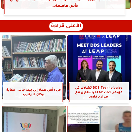
كأس عاصمة...
الأعلى قراءة
DDS Technologies تشارك في
من رأس عمار إلى بيت جالا.. حكاية
مؤتمر LEAP 2026 بالتعاون مع
وطن لا يغيب
هواوي كلاود