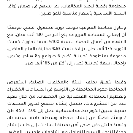
منظومة رقمية لرصد المخالفات، بما يسهم في ضمان توافر
السلع الأساسية بأسعار مناسبة للمواطنين.
وتناول محافظ المنوفية موقف توريد محصول القمح، موضحًا
أن إجمالي المساحة المزروعة بلغ أكثر من 130 ألف فدان، مع
الانتهاء من أعمال الحصاد بنسبة 100%، فيما تجاوزت كميات
التوريد 175 ألف طن، بزيادة بلغت 63% مقارنة بالعام الماضي،
مدعومة بمنظومة تخزينية تضم 6 صوامع و8 هناجر وشون،
بإجمالي سعة تخزينية تصل إلى أكثر من 165 ألف طن.
وفيما يتعلق بملف البيئة والمخلفات الصلبة، استعرض
المحافظ جهود المحافظة في التوسع في المساحات الخضراء
وتعظيم الاستفادة الاقتصادية من المخلفات، من خلال تنفيذ
عدد من المشروعات، تشمل إنشاء مصنع لتدوير المخلفات
بمدينة شبين الكوم بطاقة استعابية تصل إلى 400 – 450 طن
/ يوميًا، فضلًا عن إنشاء محطة وسيطة ثابتة بمدينة تلا،
وتنفيذ خليتي دفن صحي آمن بمدينة السادات، إلى جانب إنشاء
وحدة للتدخل السريع للتعامل مع التراكمات وتحسين المظهر