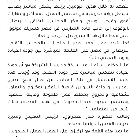
التعهد به خلال هذين اليومين، يرتبط بشكل مباشر بطالب
سيدخل بوابة مدرسته في سبتمبر المقبل بثقة أكبر ومهارات
أقوى وفرص أوسع. ويفخر المجلس الثقافي البريطاني
بالوقوف إلى جانب قادة المدارس في مصر كشريك موثوق،
ليس فقط خلال هذا الأسبوع، بل على مدار العام."
كما شدد عمار أحمد، مدير الامتحانات بالمجلس الثقافي
البريطاني في مصر، على العلاقة المباشرة بين جودة القيادة
وجودة التعليم، قائلاً:
"ما نلاحظه باستمرار عبر شبكة مدارسنا الشريكة هو أن جودة
القيادة تنعكس مباشرة على جودة التعلم. وقد وُجدت هذه
القمة للاستثمار في تلك القيادة، من خلال منح مديري
المدارس والقادة التربويين فرصة للتفكير بوضوح والتعاون
بشفافية والخروج بخطط عمل طموحة وقابلة للتنفيذ.
وسيشعر بمردود هذه الخطوات في نهاية المطاف مئات
الآلاف من المتعلمين."
وقالت الدكتورة منار العمراوي، الرئيس التنفيذي ومديرة
مدرسة القدس الدولية الجديدة:
"ما يميز هذه القمة هو تركيزها على العمل العملي الملموس.