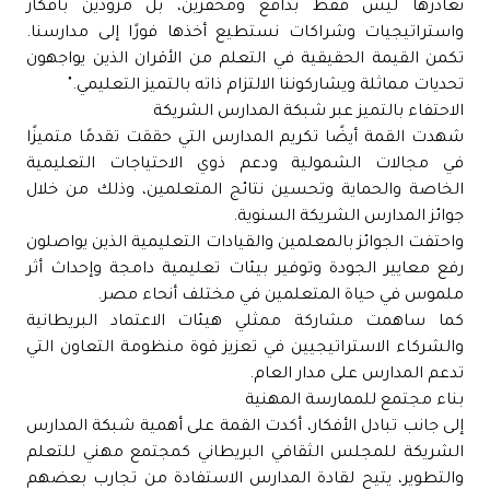
نغادرها ليس فقط بدافع ومحفزين، بل مزودين بأفكار
واستراتيجيات وشراكات نستطيع أخذها فورًا إلى مدارسنا.
تكمن القيمة الحقيقية في التعلم من الأقران الذين يواجهون
تحديات مماثلة ويشاركوننا الالتزام ذاته بالتميز التعليمي."
الاحتفاء بالتميز عبر شبكة المدارس الشريكة
شهدت القمة أيضًا تكريم المدارس التي حققت تقدمًا متميزًا
في مجالات الشمولية ودعم ذوي الاحتياجات التعليمية
الخاصة والحماية وتحسين نتائج المتعلمين، وذلك من خلال
جوائز المدارس الشريكة السنوية.
واحتفت الجوائز بالمعلمين والقيادات التعليمية الذين يواصلون
رفع معايير الجودة وتوفير بيئات تعليمية دامجة وإحداث أثر
ملموس في حياة المتعلمين في مختلف أنحاء مصر.
كما ساهمت مشاركة ممثلي هيئات الاعتماد البريطانية
والشركاء الاستراتيجيين في تعزيز قوة منظومة التعاون التي
تدعم المدارس على مدار العام.
بناء مجتمع للممارسة المهنية
إلى جانب تبادل الأفكار، أكدت القمة على أهمية شبكة المدارس
الشريكة للمجلس الثقافي البريطاني كمجتمع مهني للتعلم
والتطوير، يتيح لقادة المدارس الاستفادة من تجارب بعضهم