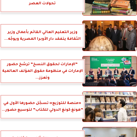
تحولات العصر
وزير التعليم العالي القائم بأعمال وزير
الثقافة يتفقد دار الأوبرا المصرية ويوجّه...
”الإمارات لحقوق النسخ” ترسّخ حضور
الإمارات في منظومة حقوق المؤلف العالمية
وتعزز...
«منصة للتوزيع» تسجّل حضورها الأول في
”هونغ كونغ الدولي للكتاب” لتوسيع حضور...