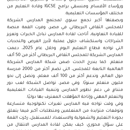
ورؤساء الأقسام ومنسقي برامج IGCSE وقادة التعليم من
مختلف المؤسسات التعليمية.
وبصفتها أكبر تجمع سنوي لمجتمع المدارس الشريكة
للمجلس الثقافي البريطاني في مصر، وفرت القمة منصة
للقيادة التعاونية، أتاحت لقادة المدارس تبادل الخبرات وتعزيز
الشراكات واستكشاف حلول عملية لأبرز الفرص والتحديات
التي تواجه قطاع التعليم اليوم. وخلال عام 2025، دعمت
المدارس الشريكة للمجلس الثقافي البريطاني أكثر من 50 ألف
متعلم. كما يندرج الحدث ضمن شبكة المدارس الشريكة
العالمية التابعة للمجلس، التي تضم أكثر من 2000 مدرسة
حول العالم، وتدعم أكثر من 100 ألف معلم، وتصل إلى نحو
مليون متعلم سنويًا. وفي مصر، تواصل الشبكة لعب دور
متنامٍ في دعم تطوير المدارس وتنمية القيادات التعليمية
والتعلم المهني وإتاحة المؤهلات المعترف بها دوليًا.
وفي وقت تواجه فيه المدارس تغيرات تكنولوجية متسارعة
وتوقعات متزايدة من المتعلمين ومتطلبات أكبر فيما يتعلق
بجودة التعليم والشمولية والاستعداد للمستقبل، ركزت القمة
على سؤال محوري: كيف يمكن لقادة المدارس الانتقال من