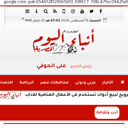
google.com, pub-6546128129065693, DIRECT, f08c47fec0942fa0
هـ
السبت
8 أغسطس 2026
07:03 صـ
23 صفر 1448
على الحوفي
رئيس التحرير
الأخبار
عربي ودولي
محافظات مصر
الرياضة
اقتصاد
دوات تستخدم فى الأعمال المنافية للآداب
الداخلي
أدب وثقافة