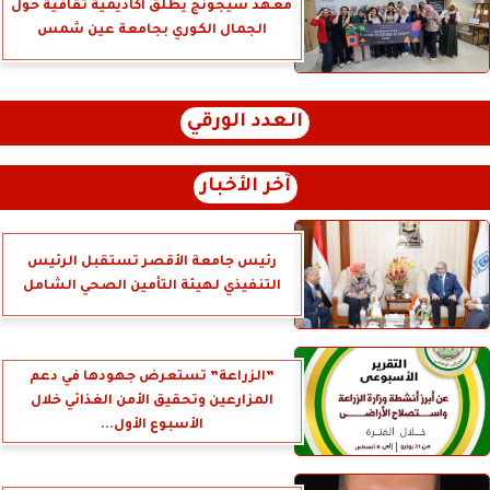
معهد سيجونج يطلق أكاديمية ثقافية حول
الجمال الكوري بجامعة عين شمس
العدد الورقي
آخر الأخبار
رئيس جامعة الأقصر تستقبل الرئيس
التنفيذي لهيئة التأمين الصحي الشامل
”الزراعة” تستعرض جهودها في دعم
المزارعين وتحقيق الأمن الغذائي خلال
الأسبوع الأول...