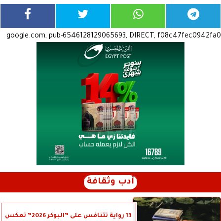
google.com, pub-6546128129065693, DIRECT, f08c47fec0942fa0
أدب وثقافة
13 رواية تتنافس على ”البوكر 2026” تعكس