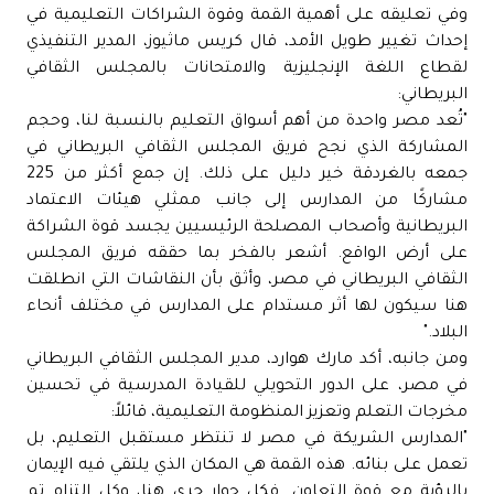
وفي تعليقه على أهمية القمة وقوة الشراكات التعليمية في
إحداث تغيير طويل الأمد، قال كريس ماثيوز، المدير التنفيذي
لقطاع اللغة الإنجليزية والامتحانات بالمجلس الثقافي
البريطاني:
"تُعد مصر واحدة من أهم أسواق التعليم بالنسبة لنا، وحجم
المشاركة الذي نجح فريق المجلس الثقافي البريطاني في
جمعه بالغردقة خير دليل على ذلك. إن جمع أكثر من 225
مشاركًا من المدارس إلى جانب ممثلي هيئات الاعتماد
البريطانية وأصحاب المصلحة الرئيسيين يجسد قوة الشراكة
على أرض الواقع. أشعر بالفخر بما حققه فريق المجلس
الثقافي البريطاني في مصر، وأثق بأن النقاشات التي انطلقت
هنا سيكون لها أثر مستدام على المدارس في مختلف أنحاء
البلاد."
ومن جانبه، أكد مارك هوارد، مدير المجلس الثقافي البريطاني
في مصر، على الدور التحويلي للقيادة المدرسية في تحسين
مخرجات التعلم وتعزيز المنظومة التعليمية، قائلاً:
"المدارس الشريكة في مصر لا تنتظر مستقبل التعليم، بل
تعمل على بنائه. هذه القمة هي المكان الذي يلتقي فيه الإيمان
بالرؤية مع قوة التعاون. فكل حوار جرى هنا، وكل التزام تم