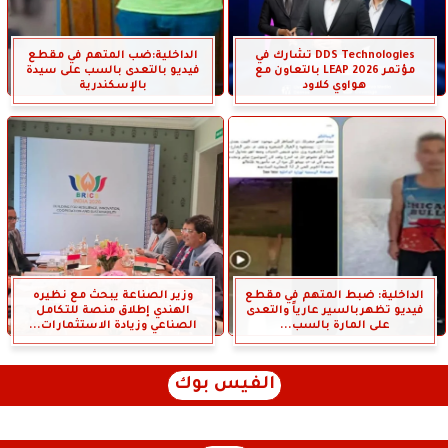
DDS Technologies تشارك في
الداخلية:ضب المتهم في مقطع
مؤتمر LEAP 2026 بالتعاون مع
فيديو بالتعدى بالسب على سيدة
هواوي كلاود
بالإسكندرية
الداخلية: ضبط المتهم في مقطع
وزير الصناعة يبحث مع نظيره
فيديو تظهربالسير عارياً والتعدى
الهندي إطلاق منصة للتكامل
على المارة بالسب...
الصناعي وزيادة الاستثمارات...
الفيس بوك