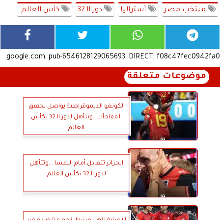
منتخب مصر
أستراليا
دور الـ32
كأس العالم
google.com, pub-6546128129065693, DIRECT, f08c47fec0942fa0
موضوعات متعلقة
الكونغو الديموقراطية يواصل تحقيق
المفاجأت ..ويتأهل لدور الـ32 بكأس
العالم
الجزائر تتعادل أمام النمسا ...وتتأهل
لدور الـ32 بكأس العالم