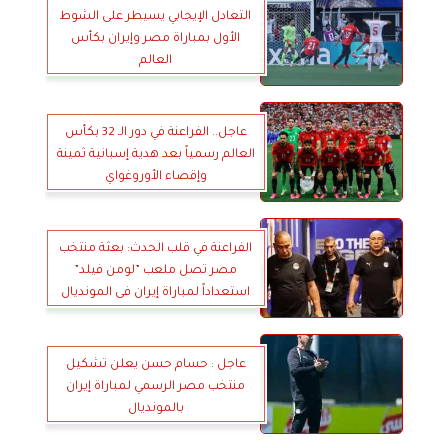
التعادل الإيجابي يسيطر على الشوط
الأول بمباراة مصر وإيران بكأس
العالم
عاجل.. الفراعنة في دور الـ 32 بكأس
العالم رسمياً بعد هدية إسبانية ثمينة
وإقصاء الأوروغواي
الفراعنة في قلب الحدث: بعثة منتخب
مصر تصل ملعب ”لومن فيلد”
استعداداً لمباراة إيران فى المونديال
عاجل : حسام حسن يعلن تشكيل
منتخب مصر الرسمي لمباراة إيران
بالمونديال