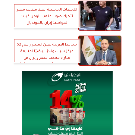
اللحظات الحاسمة: بعثة منتخب مصر
تتحرك صوب ملعب ”لومن فيلد”
لمواجهة إيران بالمونديال
محافظ الغربية يعلن استمرار فتح 52
مركز شباب وناديًا رياضيًا لمتابعة
مباراة منتخب مصر وإيران في
السادسة صباحًا ضمن الجولة الثالثة
بكأس العالم 2026