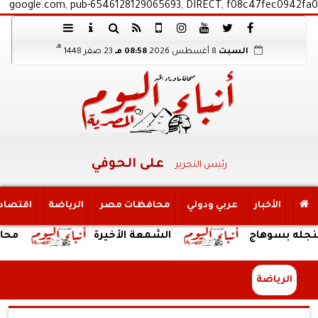
google.com, pub-6546128129065693, DIRECT, f08c47fec0942fa0
هـ
السبت
8 أغسطس 2026
08:58 مـ
23 صفر 1448
على الحوفي
رئيس التحرير
الأخبار
عربي ودولي
محافظات مصر
الرياضة
اقتصاد
هاج
الشمعة الأخيرة
محافظ الجيزة 
الرياضة