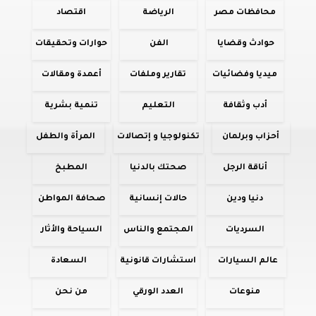
محافظات مصر
الرياضة
اقتصاد
حوادث وقضايا
الفن
حوارات وتحقيقات
ميديا وفضائيات
تقارير وملفات
أعمدة ومقالات
أدب وثقافة
التعليم
تنمية بشرية
أحزاب وبرلمان
تكنولوجيا و إتصالات
المرأة والطفل
أناقة الرجل
صحتك بالدنيا
المطبخ
دنيا ودين
حالات إنسانية
صحافة المواطن
السرديات
المجتمع والناس
السياحة والأثار
عالم السيارات
استشارات قانونية
السعادة
منوعات
العدد الورقي
من نحن