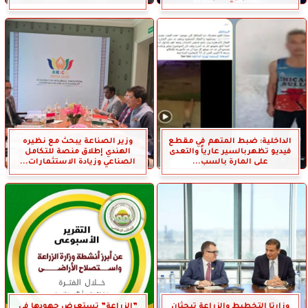
الداخلية: ضبط المتهم في مقطع
وزير الصناعة يبحث مع نظيره
فيديو تظهربالسير عارياً والتعدى
الهندي إطلاق منصة للتكامل
على المارة بالسب...
الصناعي وزيادة الاستثمارات...
وزارتا التخطيط والزراعة تبحثان
”الزراعة” تستعرض جهودها في