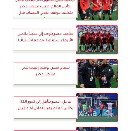
الإصابة تنهي مشوار نجم منتخب مصر
بكأس العالم..طبيب منتخب مصر
يكشف موقف الثلاثي المصاب قبل
مواجهة أستراليا
منتخب مصر يتوجه إلى مدينة دالاس
الأربعاء استعداداً لمواجهة أستراليا
حسام حسن يوضح إصابة ثلاثي
منتخب مصر
عاجل : مصر تتأهل إلى الدور الـ32
بكأس العالم بعد التعادل أمام إيران