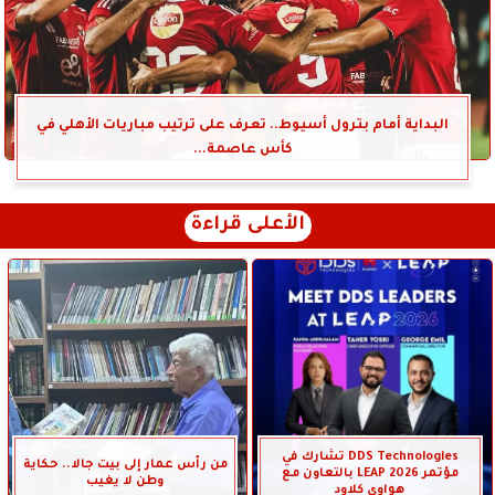
البداية أمام بترول أسيوط.. تعرف على ترتيب مباريات الأهلي في
كأس عاصمة...
الأعلى قراءة
DDS Technologies تشارك في
من رأس عمار إلى بيت جالا.. حكاية
مؤتمر LEAP 2026 بالتعاون مع
وطن لا يغيب
هواوي كلاود