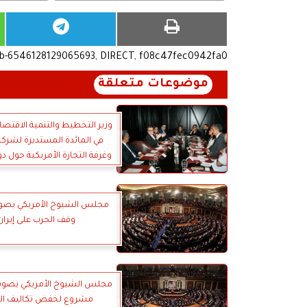
ub-6546128129065693, DIRECT, f08c47fec0942fa0
موضوعات متعلقة
وزير التخطيط والتنمية الاقتصا
في المائدة المستديرة لشركة
وغرفة التجارة الأمريكية حول دو
الرقمي في دفع النمو
مجلس الشيوخ الأمريكي يصو
وقف الحرب على إيران
مجلس الشيوخ الأمريكي يصوت 
مشروع لخفض تكاليف ا