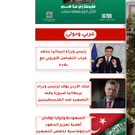
عربي ودولي
رئيس وزراء إسبانيا ينتقد
غياب التضامن الأوروبي مع
بلاده
ملك الأردن يؤكد لرئيس وزراء
بريطانيا ضرورة وقف
التصعيد ضد الفلسطينيين
السعودية وتركيا تؤكدان
أهمية تعزيز الجهود
الدبلوماسية لخفض التصعيد