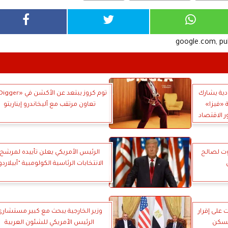
google.com, p
دية يشارك
 «فيزا»
تعاون مرتقب مع أليخاندرو إيناريتو
ر الاقتصاد
ت لصالح
الرئيس الأمريكي يعلن تأييده لمرشح
الانتخابات الرئاسية الكولومبية ”أبيلاردو
على إقرار
وزير الخارجية يبحث مع كبير مستشار
لسكن
الرئيس الأمريكي للشئون العربية