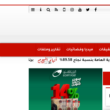
قيقات
ميديا وفضائيات
تقارير وملفات
نجاح 89.58%
برنامج غذائي خاص للاعبي الأه