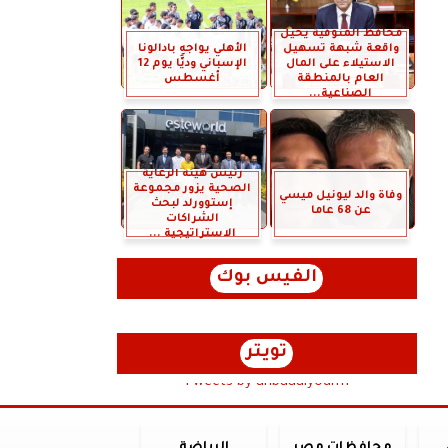
محافظ المنوفية يحيل
واقعة شبهة تسهيل
الأهلي يواجه بادالونا
الاستيلاء على المال
الإسباني وديًّا يوم 12
العام بالمنطقة
أغسطس
الصناعية...
رئيس هيئة الرعاية
الصحية يزور مجموعة
وفاة والد ليونيل ميسي
إستوورلد لبحث
عن 68 عاما
الشراكات
الاستراتيجية ...
الفيس بوك
تويتر
Tweets by anbaaalyoum1