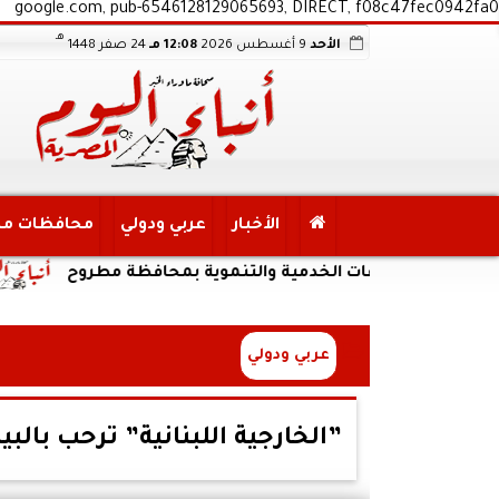
google.com, pub-6546128129065693, DIRECT, f08c47fec0942fa0
هـ
الأحد
9 أغسطس 2026
12:08 مـ
24 صفر 1448
الأخبار
عربي ودولي
محافظات م
لمشروعات الخدمية والتنموية بمحافظة مطروح
محاف
عربي ودولي
”الخارجية اللبنانية” ترحب بالب