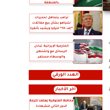
بالمنطقة
ترامب يتجاهل تحذيرات
نتنياهو بشأن بيع مقاتلات
”إف-35” لتركيا ويشيد بأنقرة
الخارجية الإيرانية: تبادل
الرسائل مع واشنطن
والوسطاء مستمر
العدد الورقي
آخر الأخبار
محافظ المنوفية يعتمد نتيجة
الدور الثاني للشهادة