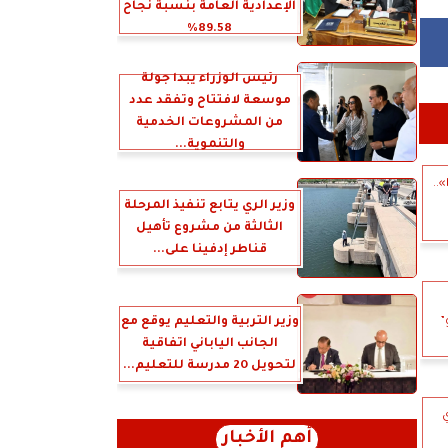
الإعدادية العامة بنسبة نجاح
89.58%
رئيس الوزراء يبدأ جولة
موسعة لافتتاح وتفقد عدد
من المشروعات الخدمية
والتنموية...
توم كروز يبتعد عن الأكشن في «Digger»..
وزير الري يتابع تنفيذ المرحلة
الثالثة من مشروع تأهيل
قناطر إدفينا على...
وزير التربية والتعليم يوقع مع
”
الجانب الياباني اتفاقية
لتحويل 20 مدرسة للتعليم...
ي
أهم الأخبار