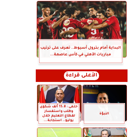
البداية أمام بترول أسيوط.. تعرف على ترتيب
مباريات الأهلي في كأس عاصمة...
الأعلى قراءة
حلمى : 15.8 ألف شكوى
وطلب واستفسار
النبؤة
لقطاع التعليم خلال
يوليو.. استجابة...