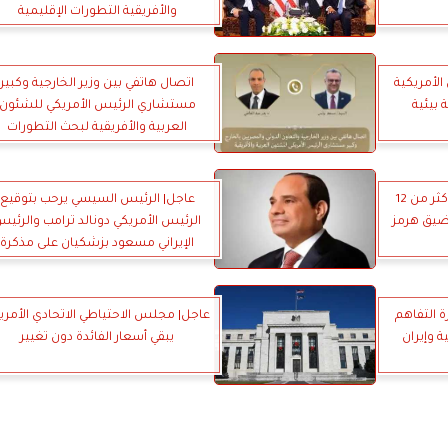
والأفريقية التطورات الإقليمية
لأمريكية
اتصال هاتفي بين وزير الخارجية وكبير
 بيئية
مستشاري الرئيس الأمريكي للشئون
العربية والأفريقية لبحث التطورات
الإقليمية
عاجل| نائب الرئيس الأمريكي: أكثر من 12
عاجل| الرئيس السيسي يرحب بتوقيع
ضيق هرمز
الرئيس الأمريكي دونالد ترامب والرئي
الإيراني مسعود بزشكيان على مذكرة
التفاهم بين البلدين
 التفاهم
عاجل| مجلس الاحتياطي الاتحادي الأمري
ة وإيران
يبقي أسعار الفائدة دون تغيير