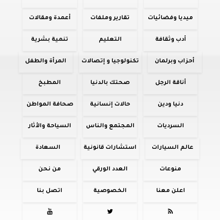
ميديا وفضائيات
تقارير وملفات
أعمدة ومقالات
أدب وثقافة
التعليم
تنمية بشرية
أحزاب وبرلمان
تكنولوجيا و إتصالات
المرأة والطفل
أناقة الرجل
صحتك بالدنيا
المطبخ
دنيا ودين
حالات إنسانية
صحافة المواطن
السرديات
المجتمع والناس
السياحة والأثار
عالم السيارات
استشارات قانونية
السعادة
منوعات
العدد الورقي
من نحن
اعلن معنا
الخصوصية
اتصل بنا


