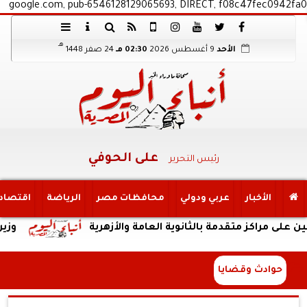
google.com, pub-6546128129065693, DIRECT, f08c47fec0942fa0
هـ
الأحد
9 أغسطس 2026
02:30 مـ
24 صفر 1448
على الحوفي
رئيس التحرير
الأخبار
عربي ودولي
محافظات مصر
الرياضة
اقتصاد
اكز متقدمة بالثانوية العامة والأزهرية
وزير الري ي
حوادث وقضايا