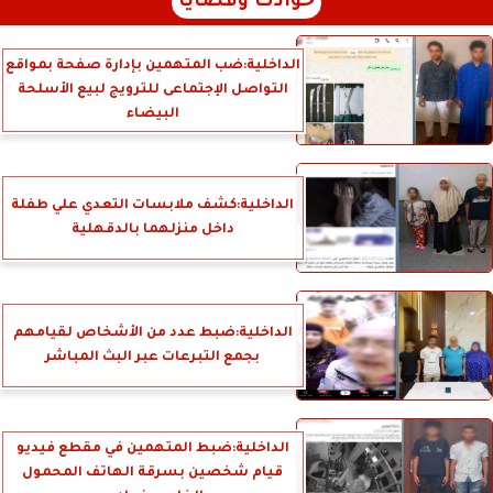
حوادث وقضايا
الداخلية:ضب المتهمين بإدارة صفحة بمواقع
التواصل الإجتماعى للترويج لبيع الأسلحة
البيضاء
الداخلية:كشف ملابسات التعدي علي طفلة
داخل منزلهما بالدقهلية
الداخلية:ضبط عدد من الأشخاص لقيامهم
بجمع التبرعات عبر البث المباشر
الداخلية:ضبط المتهمين في مقطع فيديو
قيام شخصين بسرقة الهاتف المحمول