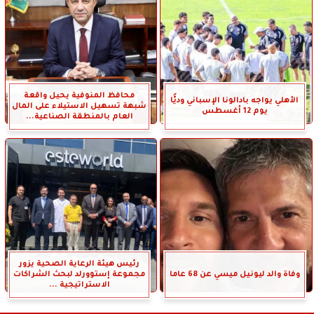
محافظ المنوفية يحيل واقعة
الأهلي يواجه بادالونا الإسباني وديًّا
شبهة تسهيل الاستيلاء على المال
يوم 12 أغسطس
العام بالمنطقة الصناعية...
رئيس هيئة الرعاية الصحية يزور
وفاة والد ليونيل ميسي عن 68 عاما
مجموعة إستوورلد لبحث الشراكات
الاستراتيجية ...