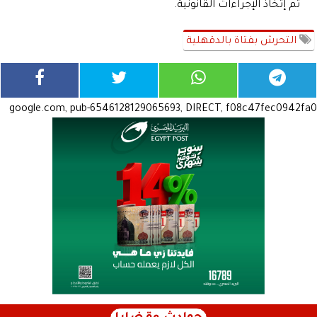
تم إتخاذ الإجراءات القانونية.
التحرش بفتاة بالدقهلية
google.com, pub-6546128129065693, DIRECT, f08c47fec0942fa0