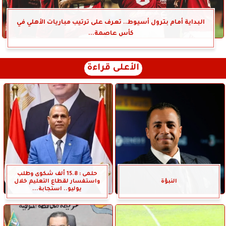
البداية أمام بترول أسيوط.. تعرف على ترتيب مباريات الأهلي في
كأس عاصمة...
الأعلى قراءة
حلمى : 15.8 ألف شكوى وطلب
النبؤة
واستفسار لقطاع التعليم خلال
يوليو.. استجابة...