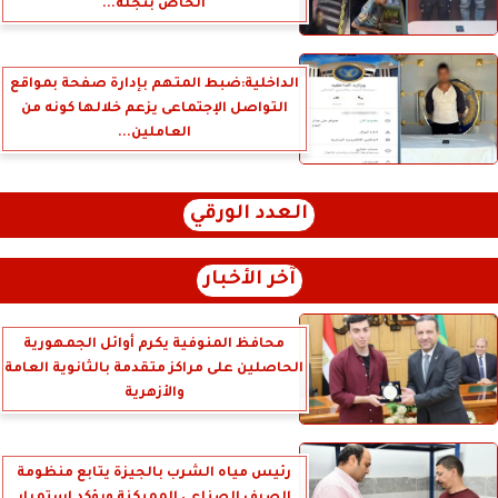
الخاص بنجله...
الداخلية:ضبط المتهم بإدارة صفحة بمواقع
التواصل الإجتماعى يزعم خلالها كونه من
العاملين...
العدد الورقي
آخر الأخبار
محافظ المنوفية يكرم أوائل الجمهورية
الحاصلين على مراكز متقدمة بالثانوية العامة
والأزهرية
رئيس مياه الشرب بالجيزة يتابع منظومة