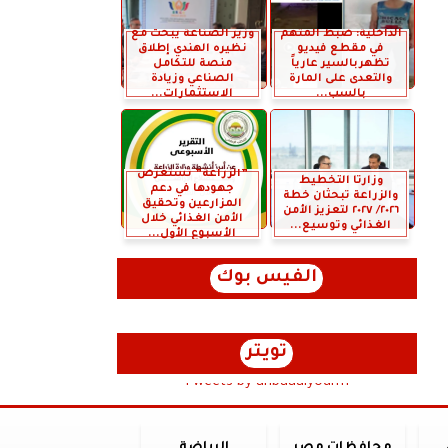
الداخلية: ضبط المتهم
وزير الصناعة يبحث مع
في مقطع فيديو
نظيره الهندي إطلاق
تظهربالسير عارياً
منصة للتكامل
والتعدى على المارة
الصناعي وزيادة
بالسب...
الاستثمارات...
”الزراعة” تستعرض
وزارتا التخطيط
جهودها في دعم
والزراعة تبحثان خطة
المزارعين وتحقيق
٢٠٢٦/ ٢٠٢٧ لتعزيز الأمن
الأمن الغذائي خلال
الغذائي وتوسيع...
الأسبوع الأول...
الفيس بوك
تويتر
Tweets by anbaaalyoum1