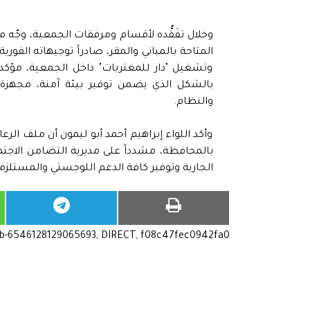
وخلال تفَقُّده لأقسام ومرفقات الجمعية، وجّه
المتاحة بالمباني والمقر، صادراً توجيهاته الفوري
وتشغيل "دار للمغتربات" داخل الجمعية، مؤكد
بالشكل الذي يضمن توفير بيئة آمنة، مجهزة، و
والنظام.
وأكد اللواء إبراهيم أحمد أبو ليمون أن ملف الرعا
بالمحافظة، مشدداً على مديرية التضامن الاجت
الجارية وتوفير كافة الدعم اللوجستي والمستل
ub-6546128129065693, DIRECT, f08c47fec0942fa0