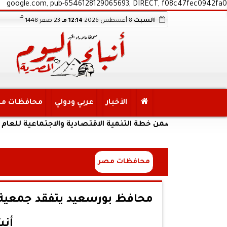
google.com, pub-6546128129065693, DIRECT, f08c47fec0942fa0
هـ
السبت
8 أغسطس 2026
12:14 مـ
23 صفر 1448
الأخبار
عربي ودولي
محافظات م
 ضمن خطة التنمية الاقتصادية والاجتماعية للعام المالي ٢٠٢٧/٢٠٢٦
محافظات مصر
محافظ بورسعيد يتفقد جمعية كف
أنش