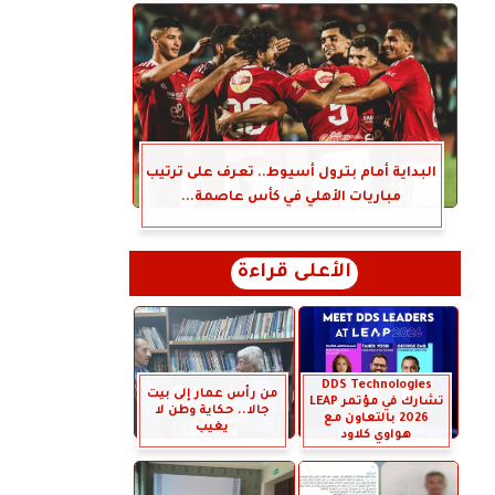
البداية أمام بترول أسيوط.. تعرف على ترتيب
مباريات الأهلي في كأس عاصمة...
الأعلى قراءة
DDS Technologies
من رأس عمار إلى بيت
تشارك في مؤتمر LEAP
جالا.. حكاية وطن لا
2026 بالتعاون مع
يغيب
هواوي كلاود