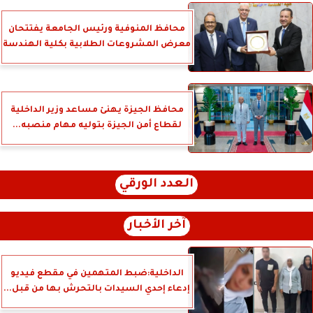
محافظ المنوفية ورئيس الجامعة يفتتحان
معرض المشروعات الطلابية بكلية الهندسة
محافظ الجيزة يهنئ مساعد وزير الداخلية
لقطاع أمن الجيزة بتوليه مهام منصبه...
العدد الورقي
آخر الأخبار
الداخلية:ضبط المتهمين في مقطع فيديو
إدعاء إحدي السيدات بالتحرش بها من قبل...