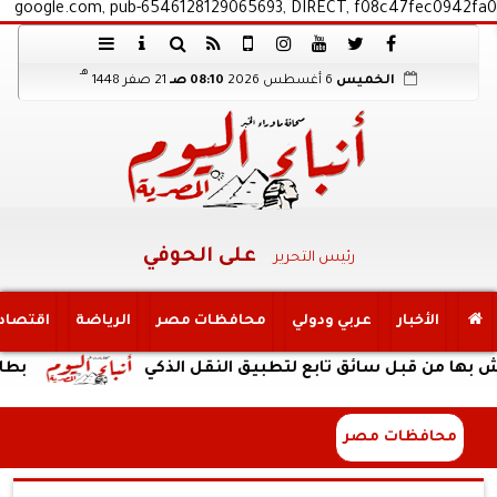
google.com, pub-6546128129065693, DIRECT, f08c47fec0942fa0
هـ
الخميس
6 أغسطس 2026
08:10 صـ
21 صفر 1448
على الحوفي
رئيس التحرير
الأخبار
عربي ودولي
محافظات مصر
الرياضة
اقتصاد
 قبل سائق تابع لتطبيق النقل الذكي
بطارية ضخمة وتصم
محافظات مصر