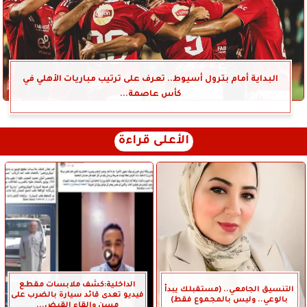
البداية أمام بترول أسيوط.. تعرف على ترتيب مباريات الأهلي في
كأس عاصمة...
الأعلى قراءة
الداخلية:كشف ملابسات مقطع
التنسيق الجامعي.. (مستقبلك يبدأ
فيديو تعدى قائد سيارة بالضرب على
بالوعي.. وليس بالمجموع فقط)
مسن وإلقاء القبض...