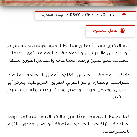
السبت، 20 يونيو 2026
06:01 مـ
بتوقيت القاهرة
عادل محمود
قام الدكتور أحمد الأنصاري محافظ الجيزة بجولة ميدانية بمراكز
أبو النمرس والبدرشين والحوامدية لمتابعة مستوى الخدمات
المقدمة للمواطنين ورصد المخالفات والتعامل الفوري معها.
وكلف المحافظ بتحسين كفاءة أعمال النظافة بمناطق
شبرامنت وسقارة والبر الغربي لطريق المريوطية بمركز أبو
النمرس ومدخل قرية أبو صير وميت رهينة والعزيزية بمركز
البدرشين.
كما ضبط المحافظ عددًا من حالات البناء المخالف ووجه
بمراجعة التراخيص الصادرة بمنطقة أبو صير ومدي الالتزام
بالاشتراطات.