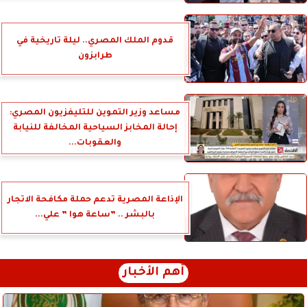
قدوم الملك المصري.. ليلة تاريخية في
طرابزون
مساعد وزير التموين للتليفزيون المصري:
إحالة المخابز السياحية المخالفة للنيابة
والعقوبات...
الإذاعة المصرية تدعم حملة مكافحة الاتجار
بالبشر .. ”ساعة هوا ” علي...
أهم الأخبار