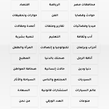
محافظات مصر
الرياضة
اقتصاد
حوادث وقضايا
الفن
حوارات وتحقيقات
ميديا وفضائيات
تقارير وملفات
أعمدة ومقالات
أدب وثقافة
التعليم
تنمية بشرية
أحزاب وبرلمان
تكنولوجيا و إتصالات
المرأة والطفل
أناقة الرجل
صحتك بالدنيا
المطبخ
دنيا ودين
حالات إنسانية
صحافة المواطن
السرديات
المجتمع والناس
السياحة والأثار
عالم السيارات
استشارات قانونية
السعادة
منوعات
العدد الورقي
من نحن