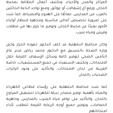
المراكز والمدن والأحياء، وتكثيف أعمال النظافة بمحيط
اللجان، ورفع أي إشغالات أو عوائق، ومنع تواجد الباعة الجائلين
بالقرب من المدارس، حفاظًا على الهدوء والانضباط، كما شدد
على ضرورة تخصيص أماكن مناسبة ومجهزة لانتظار أولياء
الأمور بعيدًا عن محيط اللجان، وتوفير ما يلزم بها من مظلات
وفرش ومياه شرب.
وكان محافظ الدقهلية قد كلف الدكتور حمودة الجزار وكيل
وزارة الصحة بالتنسيق مع الدكتور محمد رياض مدير عام
التأمين الصحي لتوفير كافة وسائل الإسعاف اللازمة خلال
الامتحانات، وتكثيف الاستعداد في جميع المستشفيات، خاصة
القريبة من لجان الامتحانات، والتأكيد على وجود الزائرات
الصحيات باللجان.
كما شدد محافظ الدقهلية على رؤساء قطاعي الكهرباء
والمياه بأهمية توفير مصادر بديلة للكهرباء لتشغيل المراوح
باللجان، والتأكيد على توافر مياه الشرب بالمدارس، وجاهزية
الحمامات، وتوفير جميع أوجه الرعاية اللازمة للطلاب لأداء
امتحاناتهم.