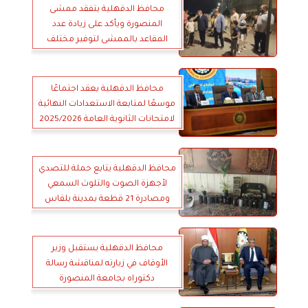
محافظ الدقهلية يتفقد ممشى
المنصورة ويأكد على زيادة عدد
المقاعد بالممشى لتوفير مختلف
سبل الراحة للمترددين
محافظ الدقهلية يعقد اجتماعًا
موسعًا لمتابعة الاستعدادات النهائية
لامتحانات الثانوية العامة 2025/2026
محافظ الدقهلية يتابع حملة للتصدي
لأجهزة الصوت والتلوث السمعي
ومصادرة 21 قطعة بمدينة بلقاس
محافظ الدقهلية يستقبل وزير
الأوقاف في زيارته لمناقشة رسالة
دكتوراه بجامعة المنصورة