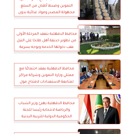
التموين وضبط أطنان من السلع
مجهولة المصدر ومواد غذائية بدون
فواتير وتحرير 288 مخالفة تموينية
خلال 4 أيام
محافظ الدقهلية يتفقد المرحلة الأولى
من تطوير حديقة أهل طلخا على النيل
عقب دخولها الخدمه ويوجه بسرعة
الانتهاء من المرحلة الثانية
محافظ الدقهلية يعقد اجتماعًا مع
ممثلي وزارة التموين وشركة مراكز
لمتابعة الاستعدادات لافتتاح مول
المنصورة
محافظ الدقهلية يهنئ وزير الشباب
والرياضة لانتخابه رئيسا للجنة
الحكومية الدولية للتربية البدنية
والرياضة باليونسكو