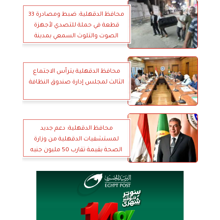
محافظ الدقهلية: ضبط ومصادرة 33
قطعة في حملة للتصدي لأجهزة
الصوت والتلوث السمعي بمدينة
السنبلاوين
محافظ الدقهلية يترأس الاجتماع
الثالث لمجلس إدارة صندوق النظافة
محافظ الدقهلية: دعم جديد
لمستشفيات الدقهلية من وزارة
الصحة بقيمة تقارب 50 مليون جنيه