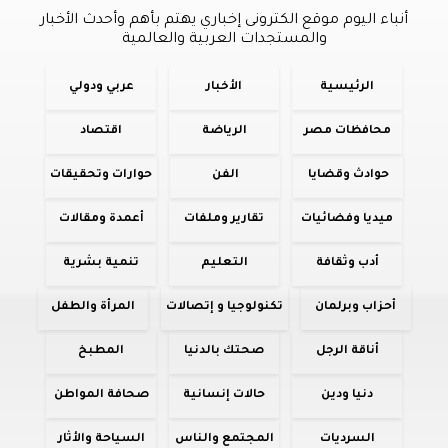
أنباء اليوم موقع الكترونى إخباري يهتم بأهم وأحدث الأخبار
والمستجدات العربية والعالمية
الرئيسية
الأخبار
عربي ودولي
محافظات مصر
الرياضة
اقتصاد
حوادث وقضايا
الفن
حوارات وتحقيقات
ميديا وفضائيات
تقارير وملفات
أعمدة ومقالات
أدب وثقافة
التعليم
تنمية بشرية
أحزاب وبرلمان
تكنولوجيا و إتصالات
المرأة والطفل
أناقة الرجل
صحتك بالدنيا
المطبخ
دنيا ودين
حالات إنسانية
صحافة المواطن
السرديات
المجتمع والناس
السياحة والأثار