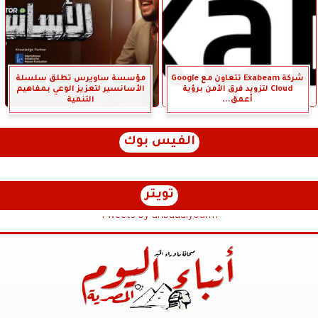
شركة Exabeam تتعاون مع Google
مؤسسة ساويرس تطلق سلسلة
Cloud لتزويد فرق الأمن برؤية
الأسانسير لتعزيز الوعي بمفاهيم
أعمق...
التنمية
الفيس بوك
تويتر
Tweets by anbaaalyoum1