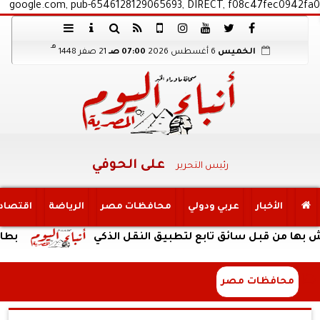
google.com, pub-6546128129065693, DIRECT, f08c47fec0942fa0
هـ
الخميس
6 أغسطس 2026
07:00 صـ
21 صفر 1448
على الحوفي
رئيس التحرير
الأخبار
عربي ودولي
محافظات مصر
الرياضة
اقتصاد
بل سائق تابع لتطبيق النقل الذكي
بطارية ضخمة وتصميم 
محافظات مصر