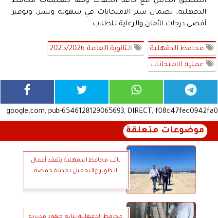
التنسيق الكامل مع كافة الجهات وفقا لتعليمات محافظ
الدقهلية، لضمان سير الامتحانات في سهولة ويسر، وتوفير
أقصى درجات الأمان والرعاية للطلاب.
محافظ الدقهلية
الثانوية العامة 2025/2026
عملية الامتحانات
google.com, pub-6546128129065693, DIRECT, f08c47fec0942fa0
موضوعات متعلقة
نائب محافظ الدقهلية يتفقد أعمال
التطوير والتجميل بمدينة جمصة.
محافظ الدقهلية يتابع جهود مديرية