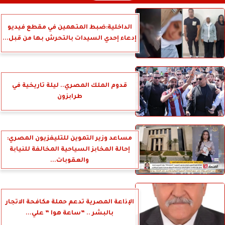
الداخلية:ضبط المتهمين في مقطع فيديو
إدعاء إحدي السيدات بالتحرش بها من قبل...
قدوم الملك المصري.. ليلة تاريخية في
طرابزون
مساعد وزير التموين للتليفزيون المصري:
إحالة المخابز السياحية المخالفة للنيابة
والعقوبات...
الإذاعة المصرية تدعم حملة مكافحة الاتجار
بالبشر .. ”ساعة هوا ” علي...