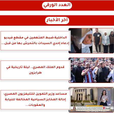
العدد الورقي
آخر الأخبار
الداخلية:ضبط المتهمين في مقطع فيديو
إدعاء إحدي السيدات بالتحرش بها من قبل...
قدوم الملك المصري.. ليلة تاريخية في
طرابزون
مساعد وزير التموين للتليفزيون المصري:
إحالة المخابز السياحية المخالفة للنيابة
والعقوبات...