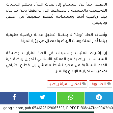
الحقيقي يبدأ من الاستماع إلى صوت المرأة وفهم التحديات
اللوجستية والجسدية والاجتماعية التي تواجهها ومن ثم بناء
بيئة رياضية آمنة ومستدامة تُصمم خصيصاً من أجلهن
وبأيديهن.
وأضاف اتحاد "ويفا" لا يمكننا تحقيق عدالة رياضية حقيقية
بينما تُدار المنظومات الرياضية بمعزل عن رؤية المرأة.
إن إشراك الفتيات والسيدات في اتخاذ القرارات وصياغة
السياسات الرياضية هو المفتاح الأساسي لتحويل رياضة كرة
القدم النسائية من مجرد نشاط هامشي إلى قطاع احترافي
يضمن استمرارية الإبداع والتميز.
اتحاد ويفا
تمكين المرأة رياضياً
google.com, pub-6546128129065693, DIRECT, f08c47fec0942fa0