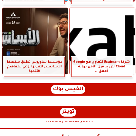
شركة Exabeam تتعاون مع Google
مؤسسة ساويرس تطلق سلسلة
Cloud لتزويد فرق الأمن برؤية
الأسانسير لتعزيز الوعي بمفاهيم
أعمق...
التنمية
الفيس بوك
تويتر
Tweets by anbaaalyoum1