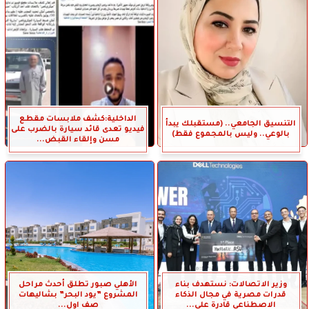
الداخلية:كشف ملابسات مقطع
التنسيق الجامعي.. (مستقبلك يبدأ
فيديو تعدى قائد سيارة بالضرب على
بالوعي.. وليس بالمجموع فقط)
مسن وإلقاء القبض...
وزير الاتصالات: نستهدف بناء
الأهلي صبور تطلق أحدث مراحل
قدرات مصرية في مجال الذكاء
المشروع ”يود البحر” بشاليهات
الاصطناعي قادرة على...
صف اول...