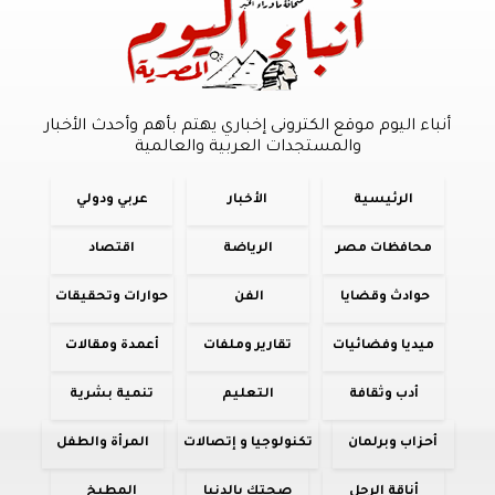
أنباء اليوم موقع الكترونى إخباري يهتم بأهم وأحدث الأخبار
والمستجدات العربية والعالمية
الرئيسية
الأخبار
عربي ودولي
محافظات مصر
الرياضة
اقتصاد
حوادث وقضايا
الفن
حوارات وتحقيقات
ميديا وفضائيات
تقارير وملفات
أعمدة ومقالات
أدب وثقافة
التعليم
تنمية بشرية
أحزاب وبرلمان
تكنولوجيا و إتصالات
المرأة والطفل
أناقة الرجل
صحتك بالدنيا
المطبخ