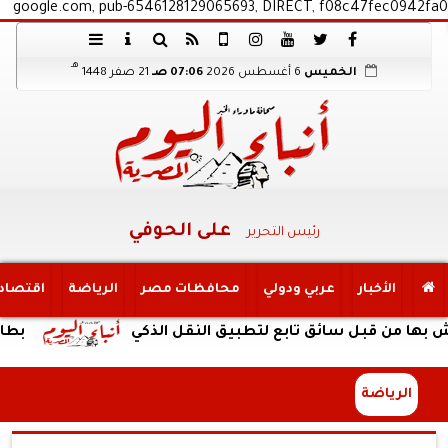
google.com, pub-6546128129065693, DIRECT, f08c47fec0942fa0
هـ
الخميس
6 أغسطس 2026
07:06 صـ
21 صفر 1448
على الحوفي
رئيس التحرير
الأخبار
عربي ودولي
محافظات مصر
الرياضة
اقتصاد
 قبل سائق تابع لتطبيق النقل الذكي
بطارية ضخمة وتصم
الرياضة