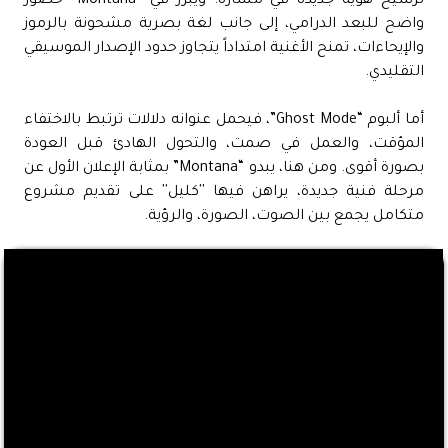
ترسيخ هوية جديدة في مساره. ويبرز في “Montana” حضور
واضح للبعد الدرامي، إلى جانب لغة بصرية مشحونة بالرموز
والإيحاءات، تمنح الأغنية امتداداً يتجاوز حدود الإصدار الموسيقي
التقليدي.
أما ألبوم “Ghost Mode”، فيحمل عنوانه دلالات ترتبط بالاختفاء
المؤقت، والعمل في صمت، والتحول الهادئ قبل العودة
بصورة أقوى. ومن هنا، يبدو “Montana” بمثابة الإعلان الأول عن
مرحلة فنية جديدة، يراهن فيها ''كليل'' على تقديم مشروع
متكامل يجمع بين الصوت، الصورة، والرؤية.