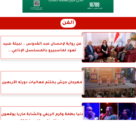
الفن
عن رواية لإحسان عبد القدوس .. نبيلة عبيد
تعود لماسبيرو بالمسلسل الإذاعي...
مهرجان جرش يختتم فعاليات دورته الأربعين
دنيا بطمة وكرم الريفي والشابة ماريا يوقعون
على ختام ناجح للدورة الـ12...