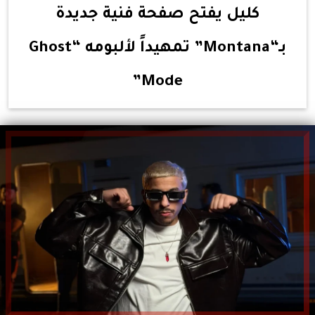
كليل يفتح صفحة فنية جديدة
بـ“Montana” تمهيداً لألبومه “Ghost
Mode”