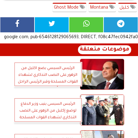
كليل
Montana
Ghost Mode
google.com, pub-6546128129065693, DIRECT, f08c47fec0942fa0
موضوعات متعلقة
الرئيس السيسي يضع اكليل من
الزهور على النصب التذكاري لشهداء
القوات المسلحة وقبر الرئيس الراحل
أنور السادات
الرئيس السيسى ينيب وزير الدفاع
لوضع إكليل من الزهور على النصب
التذكارى لشهداء القوات المسلحة