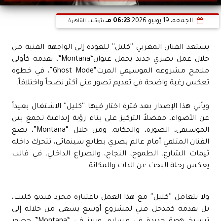
الجمعة، 19 يونيو 2026
06:23 مـ
بتوقيت القاهرة
يستعد الفنان المغربي ''كليل'' للعودة إلى الواجهة الفنية من
خلال عمل بصري جديد يحمل عنوان“Montana”، يقدمه كأولى
ملامح مشروعه الموسيقي المرت“Ghost Mode”، في خطوة
تعكس رغبة واضحة في تقديم تصور فني أكثر نضجاً واختلافاً.
ويأتي هذا الإصدار بعد فترة اختار فيها ''كليل'' الاشتغال بعيداً
عن الأضواء، مفضلاً التركيز على بناء رؤية إبداعية تجمع بين
الموسيقى، الصورة، والحكاية. ومن خلال “Montana”، يضع
الفنان المتلقي أمام عالم بصري بطابع سينمائي، تتحرك داخله
ثيمات الشارع، الطموح، النجاح، والصراع الداخلي، في قالب
يعكس رحلة البحث عن الذات والمكانة.
ولا يتعامل ''كليل'' مع هذا العمل باعتباره مجرد فيديو كليب،
بل يقدمه كمدخل فني لمشروع أوسع يسعى من خلاله إلى