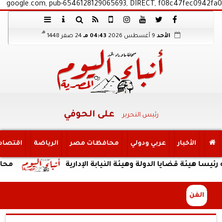
google.com, pub-6546128129065693, DIRECT, f08c47fec0942fa0
هـ
الأحد
9 أغسطس 2026
04:43 مـ
24 صفر 1448
على الحوفي
رئيس التحرير
الأخبار
عربي ودولي
محافظات مصر
الرياضة
اقتصاد
 قضايا الدولة وهيئة النيابة الإدارية
محافظ المنوفي
الفن