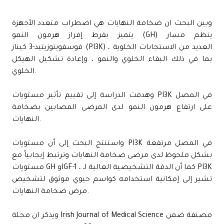
وبين البحث ان ضخامة النهايات هي اضطراب متعدد الأجهزة
يتميز بفرط إفراز هرمون النمو (GH) ينظم مسار
فوسفوينوزيتيد-3 كيناز (PI3K) العديد من الاستجابات الخلوية ،
بما في ذلك البقاء الخلوي والنمو ، وإعادة تشكيل الهيكل
الخلوي.
وهدفت الدراسة إلى تقييم تأثير مستويات PI3K في المصل
على ارتفاع هرمون النمو لدى المرضى المصابين بضخامة
النهايات.
واستنتج البحث إلى أن مستويات PI3K في المصل مرتفعة
بشكل ملحوظ لدى مرضى ضخامة النهايات وترتبط إيجابياً مع
مستويات GH وIGF-1 ، كما أن الدقة التشخيصية العالية لـ PI3K
تشير إلى إمكانية استخدامه كواسم حيوي موثوق لتشخيص
مرض ضخامة النهايات.
ويذكر ان مجلة Irish Journal of Medical Science مصنفة ضمن