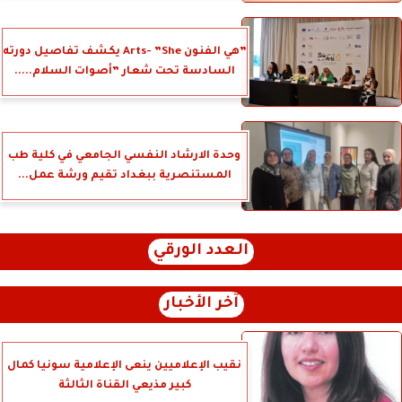
”هي الفنون Arts- ”She يكشف تفاصيل دورته
السادسة تحت شعار ”أصوات السلام.....
وحدة الارشاد النفسي الجامعي في كلية طب
المستنصرية ببغداد تقيم ورشة عمل...
العدد الورقي
آخر الأخبار
نقيب الإعلاميين ينعى الإعلامية سونيا كمال
كبير مذيعي القناة الثالثة