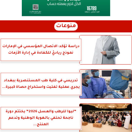
منوعات
دراسة تؤكد: الاتصال المؤسسي في الإمارات
نموذج رياديّ للكفاءة في إدارة الأزمات
تدريسي في كلية طب المستنصرية ببغداد
يجري عملية تفتيت واستخراج حصاة كبيرة...
”ليوا للرطب والعسل 2026” يختتم دورة
ناجحة تحتفي بالهوية الوطنية وتدعم
المنتج...