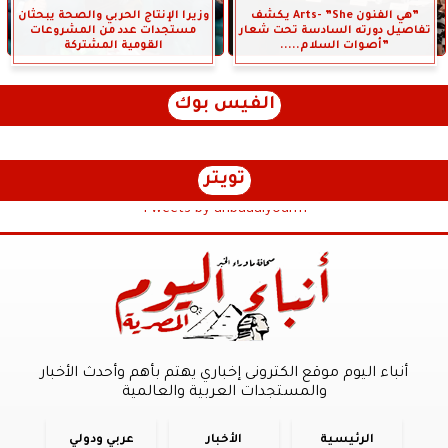
”هي الفنون Arts- ”She يكشف
وزيرا الإنتاج الحربي والصحة يبحثان
تفاصيل دورته السادسة تحت شعار
مستجدات عدد من المشروعات
”أصوات السلام.....
القومية المشتركة
الفيس بوك
تويتر
Tweets by anbaaalyoum1
أنباء اليوم موقع الكترونى إخباري يهتم بأهم وأحدث الأخبار
والمستجدات العربية والعالمية
الرئيسية
الأخبار
عربي ودولي