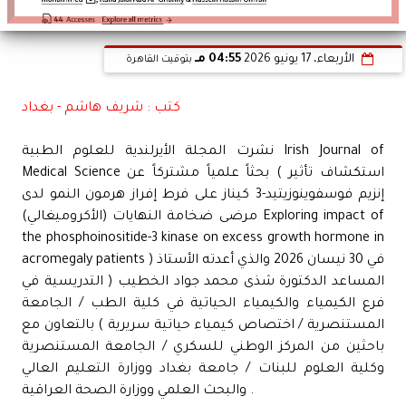
الأربعاء، 17 يونيو 2026
04:55 مـ
بتوقيت القاهرة
كتب : شريف هاشم - بغداد
نشرت المجلة الأيرلندية للعلوم الطبية Irish Journal of
Medical Science بحثاً علمياً مشتركاً عن ( استكشاف تأثير
إنزيم فوسفوينوزيتيد-3 كيناز على فرط إفراز هرمون النمو لدى
مرضى ضخامة النهايات (الأكروميغالي) Exploring impact of
the phosphoinositide-3 kinase on excess growth hormone in
acromegaly patients ) في 30 نيسان 2026 والذي أعدته الأستاذ
المساعد الدكتورة شذى محمد جواد الخطيب ( التدريسية في
فرع الكيمياء والكيمياء الحياتية في كلية الطب / الجامعة
المستنصرية / اختصاص كيمياء حياتية سريرية ) بالتعاون مع
باحثين من المركز الوطني للسكري / الجامعة المستنصرية
وكلية العلوم للبنات / جامعة بغداد ووزارة التعليم العالي
والبحث العلمي ووزارة الصحة العراقية .