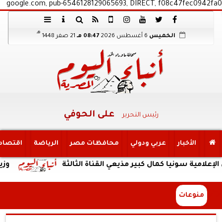
google.com, pub-6546128129065693, DIRECT, f08c47fec0942fa0
هـ
الخميس
6 أغسطس 2026
08:47 مـ
21 صفر 1448
على الحوفي
رئيس التحرير
الأخبار
عربي ودولي
محافظات مصر
الرياضة
اقتصاد
ة سونيا كمال كبير مذيعي القناة الثالثة
وزير الصنا
منوعات