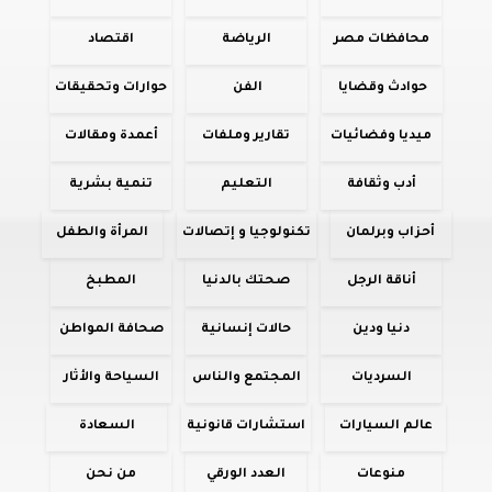
محافظات مصر
الرياضة
اقتصاد
حوادث وقضايا
الفن
حوارات وتحقيقات
ميديا وفضائيات
تقارير وملفات
أعمدة ومقالات
أدب وثقافة
التعليم
تنمية بشرية
أحزاب وبرلمان
تكنولوجيا و إتصالات
المرأة والطفل
أناقة الرجل
صحتك بالدنيا
المطبخ
دنيا ودين
حالات إنسانية
صحافة المواطن
السرديات
المجتمع والناس
السياحة والأثار
عالم السيارات
استشارات قانونية
السعادة
منوعات
العدد الورقي
من نحن