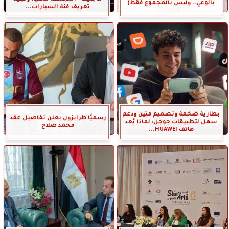
بالوعي.. وليس بالمجموع فقط)
تعريف فئة السيارات...
بطارية ضخمة وتصميم متين ودعم
رسميًا طرابزون يعلن تفاصيل عقد
سهل لتطبيقات جوجل: لماذا يُعد
محمد صلاح
هاتف HUAWEI...