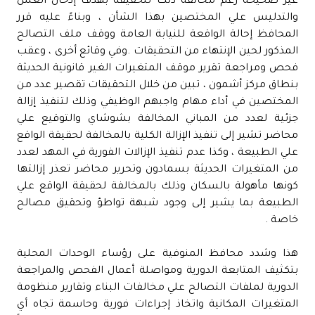
غير صحيحة رغم مخالفة ذلك للحقيقة بهدف إدخال الغش
والتدليس علي المختصين بهذا الشأن ، وبناءً عليه قرر
المحافظ إحالة الواقعة للنيابة العامة ووقف ملف التصالح
المذكور لحين الإنتهاء من التحقيقات .وفي وقائع أخرى ، وعقب
فحص ومراجعة تقرير موقف المتغيرات الغير قانونية الحديثة
بنطاق مركز أشمون ، تبين من خلال التحقيقات تقصير عدد من
المختصين في أداء مهام واجبهم الوظيفي وذلك لتنفيذ إزالة
جزئية لعدد من المباني المخالفة بشوشاي والتوقيع علي
محاضر تشير إلى تنفيذ الإزالة الكلية بالمخالفة لحقيقة الواقع
علي الطبيعة ، وكذا عدم تنفيذ الإزالات الفورية في المهد لعدد
من المتغيرات الحديثة بسمادون وتحرير محاضر تعذر إزالتها
كونها مأهولة بالسكان وذلك بالمخالفة لحقيقة الواقع علي
الطبيعة بما يشير إلى وجود شبهة تواطؤ وتحقيق مصالح
خاصة .
هذا وشدد محافظ المنوفية على رؤساء الوحدات المحلية
بتكثيف المتابعة الدورية ومواصلة أعمال الفحص والمراجعة
الدورية لملفات التصالح علي مخالفات البناء وتقارير منظومة
المتغيرات المكانية واتخاذ إجراءات فورية وحاسمة تجاه أي