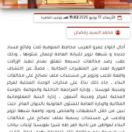
الأربعاء، 17 يونيو 2026
11:02 صـ
بتوقيت القاهرة
محمد السيد رمضان
أحال اللواء عمرو الغريب محافظ المنوفية ثلاث وقائع فساد
جديدة و شبهة تزوير للنيابة العامة لإعمال شئونها ، وذلك
عقب رصد مخالفات جسيمة تتعلق بعدم تنفيذ الإزالات
الفورية لعدد من المتغيرات المكانية ، فضلاً عن اكتشاف
واقعة تلاعب وتزوير في مستندات ملف تصالح علي مخالفات
البناء ، جاء ذلك بناءً علي مذكرات الوحدة المحلية لمركز
ومدينة قويسنا ، وإدارة المراجعة الداخلية والحوكمة بالوحدة
المحلية لمركز ومدينة أشمون ، إدارة البنية المعلوماتية
المكانية والإدارة العامة للشئون القانونية بالديوان العام .حيث
تبين من خلال التحقيقات والفحص وجود واقعة شبهة تزوير
وتلاعب في مستندات رسمية بملف تصالح علي مخالفات
البناء لمواطن من ناحية كفر طه شبرا بقويسنا لإثبات بيانات