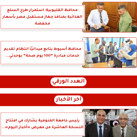
محافظ القليوبية: استمرار طرح السلع
الغذائية بمنافذ جهاز مستقبل مصر بأسعار
مخفضة
محافظ أسيوط يتابع ميدانيًا انتظام تقديم
خدمات مبادرة ”100 يوم صحة” بوحدتي...
العدد الورقي
آخر الأخبار
رئيس جامعة المنوفية يشارك في افتتاح
النسخة العاشرة من معرض «أخبار اليوم»...