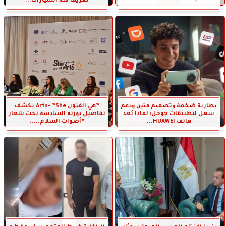
تعريف فئة السيارات...
بطارية ضخمة وتصميم متين ودعم
”هي الفنون Arts- ”She يكشف
سهل لتطبيقات جوجل: لماذا يُعد
تفاصيل دورته السادسة تحت شعار
هاتف HUAWEI...
”أصوات السلام.....