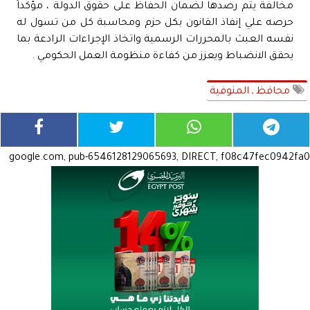
مخالفة يتم رصدها لضمان الحفاظ على حقوق الدولة ، مؤكداً
حرصه علي إنفاذ القانون بكل حزم ومحاسبة كل من تسول له
نفسه العبث بالمحررات الرسمية واتخاذ الإجراءات الرادعة بما
يحقق الانضباط ويعزز من كفاءة منظومة العمل الحكومي .
محافظ ـ المنوفية
google.com, pub-6546128129065693, DIRECT, f08c47fec0942fa0