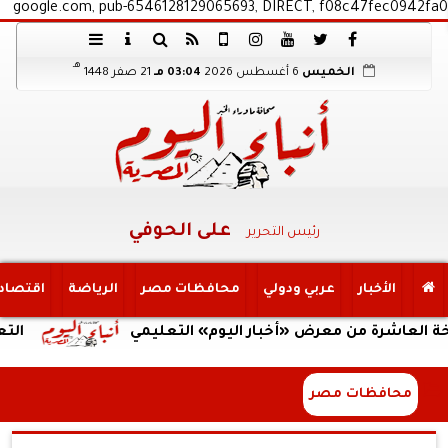
google.com, pub-6546128129065693, DIRECT, f08c47fec0942fa0
هـ
الخميس
6 أغسطس 2026
03:04 مـ
21 صفر 1448
على الحوفي
رئيس التحرير
الأخبار
عربي ودولي
محافظات مصر
الرياضة
اقتصاد
رة من معرض «أخبار اليوم» التعليمي
التعليم الع
محافظات مصر