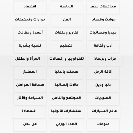
محافظات مصر
الرياضة
اقتصاد
حوادث وقضايا
الفن
حوارات وتحقيقات
ميديا وفضائيات
تقارير وملفات
أعمدة ومقالات
أدب وثقافة
التعليم
تنمية بشرية
أحزاب وبرلمان
تكنولوجيا و إتصالات
المرأة والطفل
أناقة الرجل
صحتك بالدنيا
المطبخ
دنيا ودين
حالات إنسانية
صحافة المواطن
السرديات
المجتمع والناس
السياحة والأثار
عالم السيارات
استشارات قانونية
السعادة
منوعات
العدد الورقي
من نحن