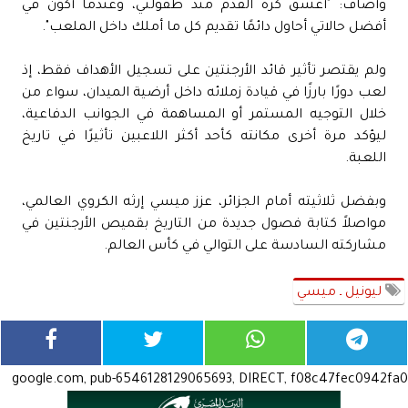
وأضاف: "أعشق كرة القدم منذ طفولتي، وعندما أكون في
أفضل حالاتي أحاول دائمًا تقديم كل ما أملك داخل الملعب".
ولم يقتصر تأثير قائد الأرجنتين على تسجيل الأهداف فقط، إذ
لعب دورًا بارزًا في قيادة زملائه داخل أرضية الميدان، سواء من
خلال التوجيه المستمر أو المساهمة في الجوانب الدفاعية،
ليؤكد مرة أخرى مكانته كأحد أكثر اللاعبين تأثيرًا في تاريخ
اللعبة.
وبفضل ثلاثيته أمام الجزائر، عزز ميسي إرثه الكروي العالمي،
مواصلاً كتابة فصول جديدة من التاريخ بقميص الأرجنتين في
مشاركته السادسة على التوالي في كأس العالم.
ليونيل ـ ميسي
google.com, pub-6546128129065693, DIRECT, f08c47fec0942fa0