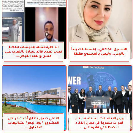
الداخلية:كشف ملابسات مقطع
التنسيق الجامعي.. (مستقبلك يبدأ
فيديو تعدى قائد سيارة بالضرب على
بالوعي.. وليس بالمجموع فقط)
مسن وإلقاء القبض...
وزير الاتصالات: نستهدف بناء
الأهلي صبور تطلق أحدث مراحل
قدرات مصرية في مجال الذكاء
المشروع ”يود البحر” بشاليهات
الاصطناعي قادرة على...
صف اول...