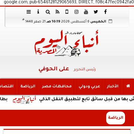
google.com, pub-6546128129065693, DIRECT, f08c47fec0942fa0
هـ
الخميس
6 أغسطس 2026
10:19 صـ
21 صفر 1448
على الحوفي
رئيس التحرير
الأخبار
عربي ودولي
محافظات مصر
الرياضة
اقتصاد
 قبل سائق تابع لتطبيق النقل الذكي
بطارية ضخمة وتصم
الرياضة