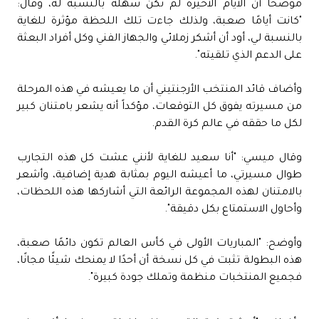
موضحًا أن الأيام الأخيرة لم تكن سهلة بالنسبة له، وقال:
"كانت أيامًا صعبة، ولذلك جاءت تلك اللحظة مؤثرة للغاية
بالنسبة لي، أود أن أشكر زملائي والجهاز الفني وكل أفراد البعثة
على الدعم الذي تلقيته".
وأضاف قائد المنتخب الأرجنتيني أن ما يعيشه في هذه المرحلة
من مسيرته يفوق كل التوقعات، مؤكداً أنه يشعر بامتنان كبير
لكل ما حققه في عالم كرة القدم.
وقال ميسي: "أنا سعيد للغاية لأنني عشت كل هذه التجارب
طوال مسيرتي، ما أعيشه اليوم بمثابة هدية إضافية، وأشعر
بالامتنان لهذه المجموعة الرائعة التي أشاركها هذه اللحظات،
وأحاول الاستمتاع بكل دقيقة".
وأوضح: "المباريات الأولى في كأس العالم تكون دائمًا صعبة،
هذه البطولة تثبت في كل نسخة أن أحدًا لا يمنحك شيئًا مجانًا،
فجميع المنتخبات منظمة وتملك جودة كبيرة".