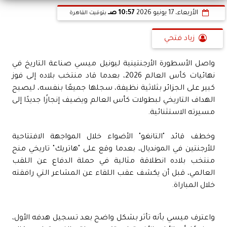
الأربعاء، 17 يونيو 2026
10:57 صـ
بتوقيت القاهرة
زياد فتحي
واصل الأسطورة الأرجنتينية ليونيل ميسي صناعة التاريخ في
نهائيات كأس العالم 2026، بعدما قاد منتخب بلاده إلى فوز
كبير على الجزائر بثلاثية نظيفة، سجلها جميعًا بنفسه، ليصبح
الهداف التاريخي لبطولات كأس العالم ويضيف إنجازًا جديدًا إلى
مسيرته الاستثنائية.
وخطف قائد "التانغو" الأضواء خلال المواجهة الافتتاحية
للأرجنتين في المونديال، بعدما وقع على "هاتريك" تاريخي منح
منتخب بلاده انطلاقة مثالية في حملة الدفاع عن اللقب
العالمي، قبل أن يكشف عقب اللقاء عن المشاعر التي رافقته
خلال المباراة.
واعترف ميسي بأنه تأثر بشكل واضح بعد تسجيل هدفه الأول،