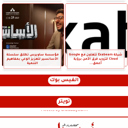
شركة Exabeam تتعاون مع Google
مؤسسة ساويرس تطلق سلسلة
Cloud لتزويد فرق الأمن برؤية
الأسانسير لتعزيز الوعي بمفاهيم
أعمق...
التنمية
الفيس بوك
تويتر
Tweets by anbaaalyoum1