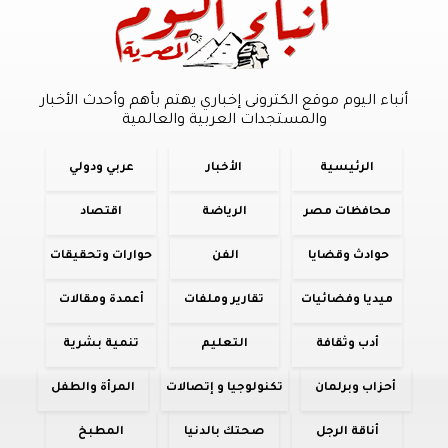
أنباء اليوم موقع الكترونى إخباري يهتم بأهم وأحدث الأخبار
والمستجدات العربية والعالمية
الرئيسية
الأخبار
عربي ودولي
محافظات مصر
الرياضة
اقتصاد
حوادث وقضايا
الفن
حوارات وتحقيقات
ميديا وفضائيات
تقارير وملفات
أعمدة ومقالات
أدب وثقافة
التعليم
تنمية بشرية
أحزاب وبرلمان
تكنولوجيا و إتصالات
المرأة والطفل
أناقة الرجل
صحتك بالدنيا
المطبخ