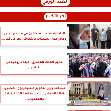
العدد الورقي
آخر الأخبار
الداخلية:ضبط المتهمين في مقطع فيديو
إدعاء إحدي السيدات بالتحرش بها من قبل...
قدوم الملك المصري.. ليلة تاريخية في
طرابزون
مساعد وزير التموين للتليفزيون المصري:
إحالة المخابز السياحية المخالفة للنيابة
والعقوبات...