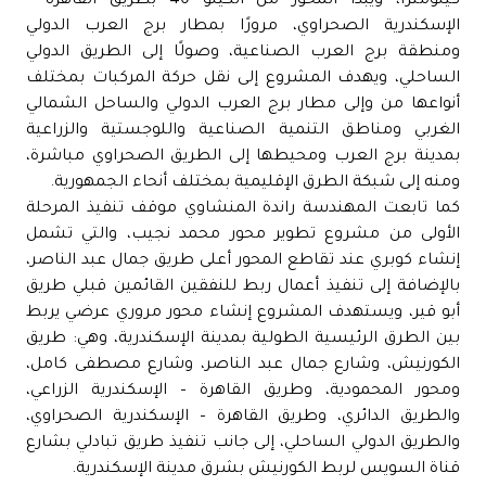
كيلومترًا، ويبدأ المحور من الكيلو 40 بطريق القاهرة –
الإسكندرية الصحراوي، مرورًا بمطار برج العرب الدولي
ومنطقة برج العرب الصناعية، وصولًا إلى الطريق الدولي
الساحلي، ويهدف المشروع إلى نقل حركة المركبات بمختلف
أنواعها من وإلى مطار برج العرب الدولي والساحل الشمالي
الغربي ومناطق التنمية الصناعية واللوجستية والزراعية
بمدينة برج العرب ومحيطها إلى الطريق الصحراوي مباشرة،
ومنه إلى شبكة الطرق الإقليمية بمختلف أنحاء الجمهورية.
كما تابعت المهندسة راندة المنشاوي موقف تنفيذ المرحلة
الأولى من مشروع تطوير محور محمد نجيب، والتي تشمل
إنشاء كوبري عند تقاطع المحور أعلى طريق جمال عبد الناصر،
بالإضافة إلى تنفيذ أعمال ربط للنفقين القائمين قبلي طريق
أبو قير، ويستهدف المشروع إنشاء محور مروري عرضي يربط
بين الطرق الرئيسية الطولية بمدينة الإسكندرية، وهي: طريق
الكورنيش، وشارع جمال عبد الناصر، وشارع مصطفى كامل،
ومحور المحمودية، وطريق القاهرة – الإسكندرية الزراعي،
والطريق الدائري، وطريق القاهرة – الإسكندرية الصحراوي،
والطريق الدولي الساحلي، إلى جانب تنفيذ طريق تبادلي بشارع
قناة السويس لربط الكورنيش بشرق مدينة الإسكندرية.