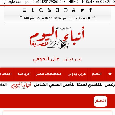
google.com, pub-6546128129065693, DIRECT, f08c47fec0942fa0
هـ
الجمعة
7 أغسطس 2026
10:50 مـ
22 صفر 1448
على الحوفي
رئيس التحرير
الأخبار
عربي ودولي
محافظات مصر
الرياضة
اقتصاد
يذي لهيئة التأمين الصحي الشامل
الداخلية: ضبط 
الأخبار