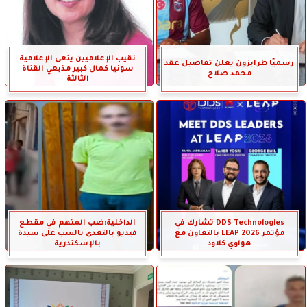
نقيب الإعلاميين ينعى الإعلامية
رسميًا طرابزون يعلن تفاصيل عقد
سونيا كمال كبير مذيعي القناة
محمد صلاح
الثالثة
DDS Technologies تشارك في
الداخلية:ضب المتهم في مقطع
مؤتمر LEAP 2026 بالتعاون مع
فيديو بالتعدى بالسب على سيدة
هواوي كلاود
بالإسكندرية