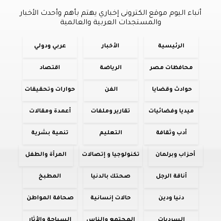
أنباء اليوم موقع الكترونى إخباري يهتم بأهم وأحدث الأخبار
والمستجدات العربية والعالمية
الرئيسية
الأخبار
عربي ودولي
محافظات مصر
الرياضة
اقتصاد
حوادث وقضايا
الفن
حوارات وتحقيقات
ميديا وفضائيات
تقارير وملفات
أعمدة ومقالات
أدب وثقافة
التعليم
تنمية بشرية
أحزاب وبرلمان
تكنولوجيا و إتصالات
المرأة والطفل
أناقة الرجل
صحتك بالدنيا
المطبخ
دنيا ودين
حالات إنسانية
صحافة المواطن
السرديات
المجتمع والناس
السياحة والأثار