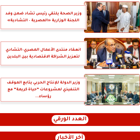
وزير الصحة يلتقي رئيس تشاد ضمن وفد
اللجنة الوزارية «المصرية – التشادية»
انعقاد منتدى الأعمال المصري–التشادي
لتعزيز الشراكة الاقتصادية بين البلدين
وزير الدولة للإنتاج الحربي يتابع الموقف
التنفيذي لمشروعات ”حياة كريمة” مع
رؤساء...
العدد الورقي
آخر الأخبار