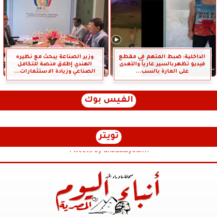
الداخلية: ضبط المتهم في مقطع
وزير الصناعة يبحث مع نظيره
فيديو تظهربالسير عارياً والتعدى
الهندي إطلاق منصة للتكامل
على المارة بالسب...
الصناعي وزيادة الاستثمارات...
الفيس بوك
تويتر
Tweets by anbaaalyoum1