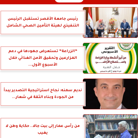
رئيس جامعة الأقصر تستقبل الرئيس
التنفيذي لهيئة التأمين الصحي الشامل
”الزراعة” تستعرض جهودها في دعم
المزارعين وتحقيق الأمن الغذائي خلال
الأسبوع الأول...
نديم سمنه: نجاح استراتيجية التصدير يبدأ
من الجودة وبناء الثقة في شعار...
من رأس عمار إلى بيت جالا.. حكاية وطن لا
يغيب