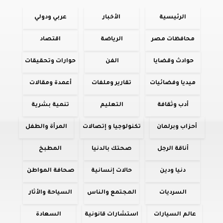
الرئيسية
الأخبار
عربي ودولي
محافظات مصر
الرياضة
اقتصاد
حوادث وقضايا
الفن
حوارات وتحقيقات
ميديا وفضائيات
تقارير وملفات
أعمدة ومقالات
أدب وثقافة
التعليم
تنمية بشرية
أحزاب وبرلمان
تكنولوجيا و إتصالات
المرأة والطفل
أناقة الرجل
صحتك بالدنيا
المطبخ
دنيا ودين
حالات إنسانية
صحافة المواطن
السرديات
المجتمع والناس
السياحة والأثار
عالم السيارات
استشارات قانونية
السعادة