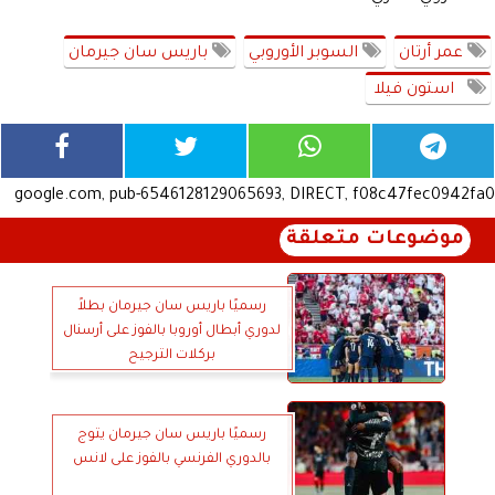
عمر أرتان
السوبر الأوروبي
باريس سان جيرمان
استون فيلا
google.com, pub-6546128129065693, DIRECT, f08c47fec0942fa0
موضوعات متعلقة
رسميًا باريس سان جيرمان بطلاً
لدوري أبطال أوروبا بالفوز على أرسنال
بركلات الترجيح
رسميًا باريس سان جيرمان يتوج
بالدوري الفرنسي بالفوز على لانس