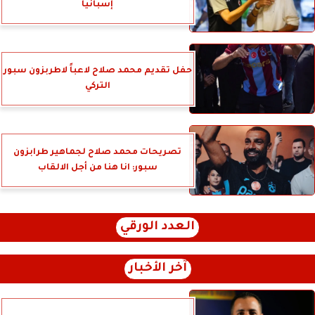
إسبانيا
حفل تقديم محمد صلاح لاعباً لاطربزون سبور
التركي
تصريحات محمد صلاح لجماهير طرابزون
سبور: انا هنا من أجل الالقاب
العدد الورقي
آخر الأخبار