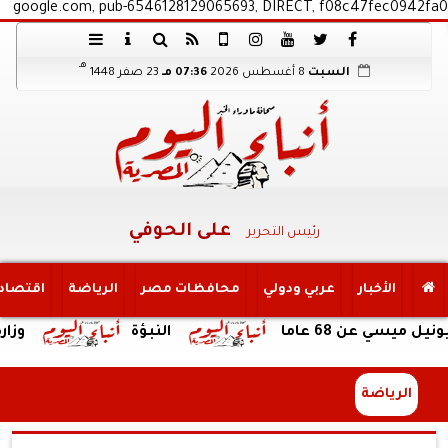
google.com, pub-6546128129065693, DIRECT, f08c47fec0942fa0
هـ
السبت
8 أغسطس 2026
07:36 مـ
23 صفر 1448
على الحوفي
رئيس التحرير
الأخبار
عربي ودولي
محافظات مصر
الرياضة
اقتصاد
 68 عاما
النبؤة
وزارة السياحة
الرياضة