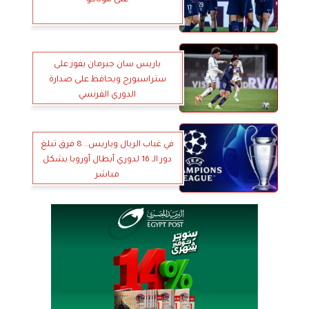
على موناكو
باريس سان جيرمان يفوز على
ستراسبورج ويحافظ على صدارة
الدوري الفرنسي
في غياب الريال وباريس.. 8 فرق تبلغ
دور الـ 16 لدوري أبطال أوروبا بشكل
مباشر