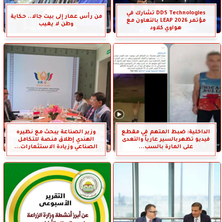
DDS Technologies تشارك في
من رأس عمار إلى بيت جالا.. حكاية
مؤتمر LEAP 2026 بالتعاون مع
وطن لا يغيب
هواوي كلاود
الداخلية: ضبط المتهم في مقطع
وزير الصناعة يبحث مع نظيره
فيديو تظهربالسير عارياً والتعدى
الهندي إطلاق منصة للتكامل
على المارة بالسب...
الصناعي وزيادة الاستثمارات...