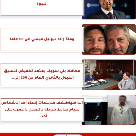
النبؤة
وفاة والد ليونيل ميسي عن 68 عاما
محافظ بني سويف يعتمد تخفيض تنسيق
القبول بالثانوي العام من 236 إلى...
الداخلية:كشف ملابسات إدعاء أحد الأشخاص
بقيام ضابط شرطة بالتعدى بالضرب على
أحد...