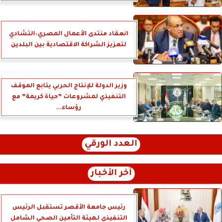
انعقاد منتدى الأعمال المصري–التشادي
لتعزيز الشراكة الاقتصادية بين البلدين
وزير الدولة للإنتاج الحربي يتابع الموقف
التنفيذي لمشروعات ”حياة كريمة” مع
رؤساء...
العدد الورقي
آخر الأخبار
رئيس جامعة الأقصر تستقبل الرئيس
التنفيذي لهيئة التأمين الصحي الشامل