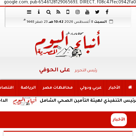
google.com, pub-6546128129065693, DIRECT, f08c47fec0942fa0
هـ
السبت
8 أغسطس 2026
10:42 صـ
23 صفر 1448
على الحوفي
رئيس التحرير
الأخبار
عربي ودولي
محافظات مصر
الرياضة
اقتصاد
نفيذي لهيئة التأمين الصحي الشامل
الداخلية: ضب
الأخبار