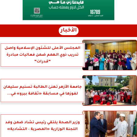
الأخبار
المجلس الأعلى للشئون الإسلامية واصل
تدريب ذوي الهمم ضمن فعاليات مبادرة
”قدرات”
جامعة الأزهر تهنئ الطالبة تسنيم سليمان
لفوزها في مسابقة «ثقافة بيرو» في...
وزير الصحة يلتقي رئيس تشاد ضمن وفد
اللجنة الوزارية «المصرية – التشادية»