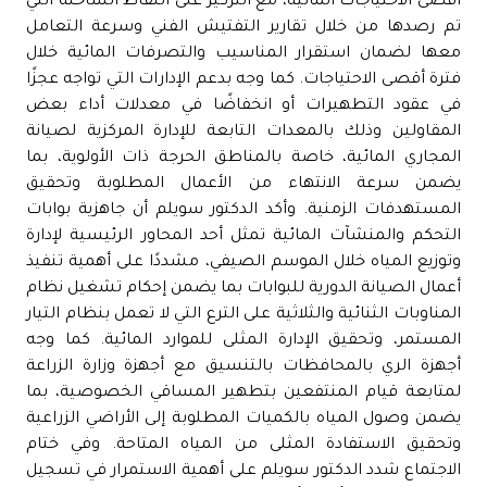
أقصى الاحتياجات المائية، مع التركيز على النقاط الساخنة التي
تم رصدها من خلال تقارير التفتيش الفني وسرعة التعامل
معها لضمان استقرار المناسيب والتصرفات المائية خلال
فترة أقصى الاحتياجات. كما وجه بدعم الإدارات التي تواجه عجزًا
في عقود التطهيرات أو انخفاضًا في معدلات أداء بعض
المقاولين وذلك بالمعدات التابعة للإدارة المركزية لصيانة
المجاري المائية، خاصة بالمناطق الحرجة ذات الأولوية، بما
يضمن سرعة الانتهاء من الأعمال المطلوبة وتحقيق
المستهدفات الزمنية. وأكد الدكتور سويلم أن جاهزية بوابات
التحكم والمنشآت المائية تمثل أحد المحاور الرئيسية لإدارة
وتوزيع المياه خلال الموسم الصيفي، مشددًا على أهمية تنفيذ
أعمال الصيانة الدورية للبوابات بما يضمن إحكام تشغيل نظام
المناوبات الثنائية والثلاثية على الترع التي لا تعمل بنظام التيار
المستمر، وتحقيق الإدارة المثلى للموارد المائية. كما وجه
أجهزة الري بالمحافظات بالتنسيق مع أجهزة وزارة الزراعة
لمتابعة قيام المنتفعين بتطهير المساقي الخصوصية، بما
يضمن وصول المياه بالكميات المطلوبة إلى الأراضي الزراعية
وتحقيق الاستفادة المثلى من المياه المتاحة. وفي ختام
الاجتماع شدد الدكتور سويلم على أهمية الاستمرار في تسجيل