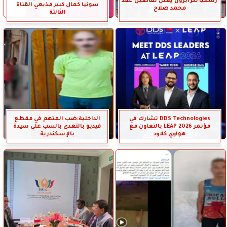
رسميًا طرابزون يعلن تفاصيل عقد
سونيا كمال كبير مذيعي القناة
محمد صلاح
الثالثة
DDS Technologies تشارك في
الداخلية:ضب المتهم في مقطع
مؤتمر LEAP 2026 بالتعاون مع
فيديو بالتعدى بالسب على سيدة
هواوي كلاود
بالإسكندرية