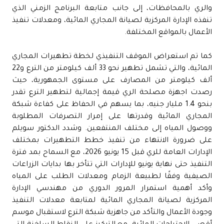
والري بالمحافظات، إلى جانب متابعة البرنامج الزمني الذي
تنفذه الإدارة المركزية لصيانة المجاري المائية، ومعدلات تنفيذ
الأعمال بالمواقع المختلفة.
كما تم استعراض الموقف التنفيذي لخطة تطهيرات المجاري
المائية، والتي تشمل تطهير نحو 33 ألف كيلومتر من الترع و22
ألف كيلومتر من المصارف على مستوى الجمهورية، حيث
رصدت اجهزة مصلحة الري قيمة إجمالية لتطهير الترع تقدر
بنحو 1.4 مليار جنيه، بما يسهم في الحفاظ على كفاءة شبكة
المجاري المائية وقدرتها على إمرار التصرفات المطلوبة
ووصول المياه إلى مختلف المنتفعين. وشدد الدكتور سويلم
على ضرورة الانتهاء من تنفيذ خطط التطهيرات بمختلف
الإدارات العامة للري قبل 15 يونيو 2026، مع السماح بمد فترة
التنفيذ حتى نهاية يونيو للإدارات التي تتأخر بها بدايات الزراعات
الصيفية وفقًا لطبيعة الزمام ومعدلات الطلب على المياه
وأكد أهمية استمرار المرور الدوري من مهندسي الإدارة
المركزية لصيانة المجاري المائية لمتابعة معدلات التنفيذ
وجودة الأعمال والتأكد من جاهزية شبكة الترع لاستقبال موسم