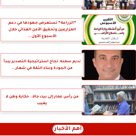
”الزراعة” تستعرض جهودها في دعم
المزارعين وتحقيق الأمن الغذائي خلال
الأسبوع الأول...
نديم سمنه: نجاح استراتيجية التصدير يبدأ
من الجودة وبناء الثقة في شعار...
من رأس عمار إلى بيت جالا.. حكاية وطن لا
يغيب
أهم الأخبار