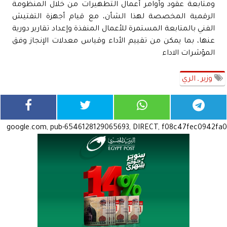
ومتابعة عقود وأوامر أعمال التطهيرات من خلال المنظومة
الرقمية المخصصة لهذا الشأن، مع قيام أجهزة التفتيش
الفني بالمتابعة المستمرة للأعمال المنفذة وإعداد تقارير دورية
عنها، بما يمكن من تقييم الأداء وقياس معدلات الإنجاز وفق
المؤشرات الاداء
وزير ـ الري
google.com, pub-6546128129065693, DIRECT, f08c47fec0942fa0