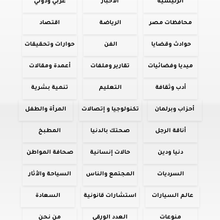
الرئيسية
الأخبار
عربي ودولي
محافظات مصر
الرياضة
اقتصاد
حوادث وقضايا
الفن
حوارات وتحقيقات
ميديا وفضائيات
تقارير وملفات
أعمدة ومقالات
أدب وثقافة
التعليم
تنمية بشرية
أحزاب وبرلمان
تكنولوجيا و إتصالات
المرأة والطفل
أناقة الرجل
صحتك بالدنيا
المطبخ
دنيا ودين
حالات إنسانية
صحافة المواطن
السرديات
المجتمع والناس
السياحة والأثار
عالم السيارات
استشارات قانونية
السعادة
منوعات
العدد الورقي
من نحن