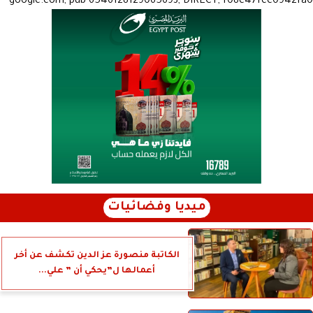
google.com, pub-6546128129065693, DIRECT, f08c47fec0942fa0
ميديا وفضائيات
الكاتبة منصورة عز الدين تكشف عن أخر
أعمالها ل”يحكي أن ” علي...