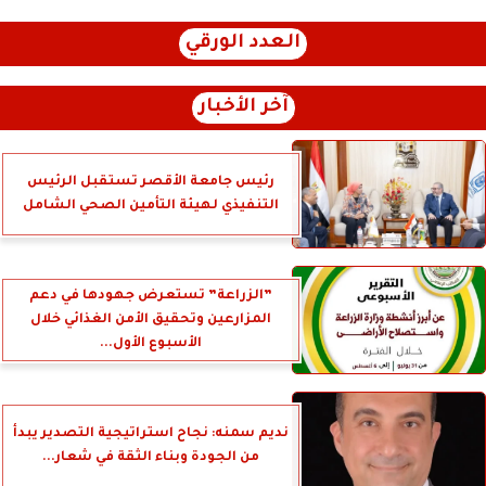
العدد الورقي
آخر الأخبار
رئيس جامعة الأقصر تستقبل الرئيس
التنفيذي لهيئة التأمين الصحي الشامل
”الزراعة” تستعرض جهودها في دعم
المزارعين وتحقيق الأمن الغذائي خلال
الأسبوع الأول...
نديم سمنه: نجاح استراتيجية التصدير يبدأ
من الجودة وبناء الثقة في شعار...