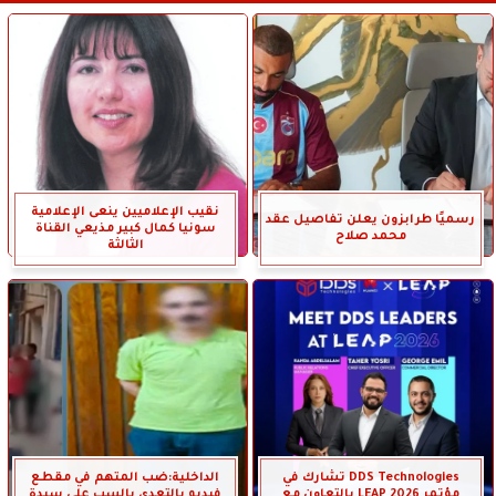
نقيب الإعلاميين ينعى الإعلامية
رسميًا طرابزون يعلن تفاصيل عقد
سونيا كمال كبير مذيعي القناة
محمد صلاح
الثالثة
DDS Technologies تشارك في
الداخلية:ضب المتهم في مقطع
مؤتمر LEAP 2026 بالتعاون مع
فيديو بالتعدى بالسب على سيدة