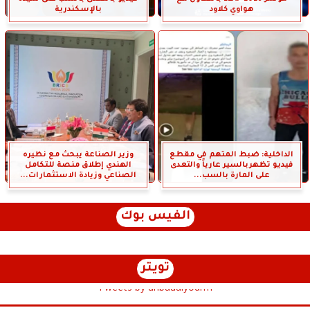
هواوي كلاود
بالإسكندرية
الداخلية: ضبط المتهم في مقطع
وزير الصناعة يبحث مع نظيره
فيديو تظهربالسير عارياً والتعدى
الهندي إطلاق منصة للتكامل
على المارة بالسب...
الصناعي وزيادة الاستثمارات...
الفيس بوك
تويتر
Tweets by anbaaalyoum1