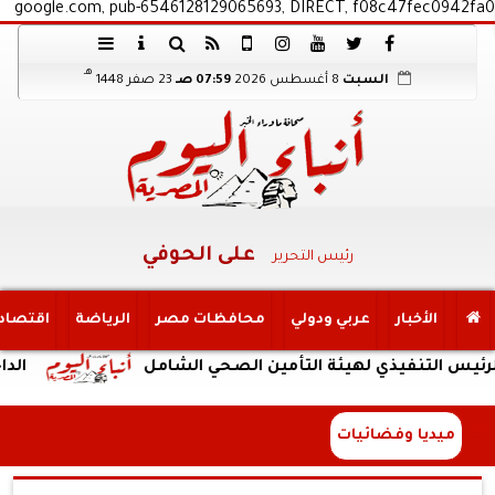
google.com, pub-6546128129065693, DIRECT, f08c47fec0942fa0
هـ
السبت
8 أغسطس 2026
07:59 صـ
23 صفر 1448
على الحوفي
رئيس التحرير
الأخبار
عربي ودولي
محافظات مصر
الرياضة
اقتصاد
تنفيذي لهيئة التأمين الصحي الشامل
الداخلية: ض
ميديا وفضائيات