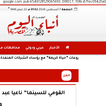
google.com, pub-6546128129065693, DIRECT, f08c47fec0942fa0
هـ
الجمعة
7 أغسطس 2026
01:52 مـ
22 صفر 1448
الأخبار
عربي ودولي
محافظات م
تنفيذي لمشروعات ”حياة كريمة” مع رؤساء الشركات المنفذة
الفن
القومي للسينما” ناعيا عبد 
و