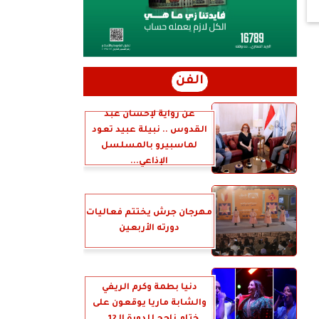
الفن
عن رواية لإحسان عبد
القدوس .. نبيلة عبيد تعود
لماسبيرو بالمسلسل
الإذاعي...
مهرجان جرش يختتم فعاليات
دورته الأربعين
دنيا بطمة وكرم الريفي
والشابة ماريا يوقعون على