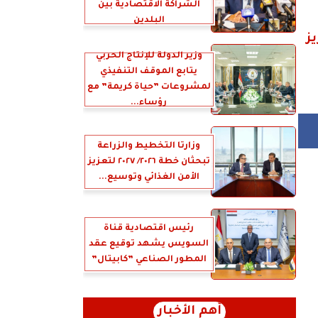
الشراكة الاقتصادية بين
البلدين
ز
وزير الدولة للإنتاج الحربي
يتابع الموقف التنفيذي
لمشروعات ”حياة كريمة” مع
رؤساء...
وزارتا التخطيط والزراعة
تبحثان خطة ٢٠٢٦/ ٢٠٢٧ لتعزيز
الأمن الغذائي وتوسيع...
رئيس اقتصادية قناة
السويس يشهد توقيع عقد
المطور الصناعي ”كابيتال”
أهم الأخبار