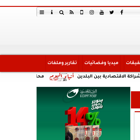
قيقات
ميديا وفضائيات
تقارير وملفات
قتصادية بين البلدين
محافظة الجيزة: غلق جزئى لشار