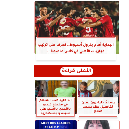
البداية أمام بترول أسيوط.. تعرف على ترتيب
مباريات الأهلي في كأس عاصمة...
الأعلى قراءة
الداخلية:ضب المتهم
رسميًا طرابزون يعلن
في مقطع فيديو
تفاصيل عقد محمد
بالتعدى بالسب على
صلاح
سيدة بالإسكندرية