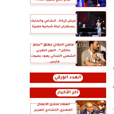
ختام ناجح للدورة الـ12...
جرش ال40.. الشامي والحايك
يسطران ليلة شبابية مميزة
عاصي الحلاني يطلق “سلّم
عالكل”.. اللون الطربي
الشعبي اللبناني يعود بصوت
فارس...
العدد الورقي
آخر الأخبار
انعقاد منتدى الأعمال
المصري–التشادي لتعزيز