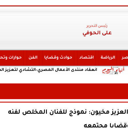
رئيس التحرير
على الحوفي
صر
الرياضة
اقتصاد
حوادث وقضايا
الفن
حوارات وتح
انعقاد منتدى الأعمال المصري–التشادي لتعزيز الشراكة الا
العزيز مخيون: نموذج للفنان المخلص لفنه
قضايا مجتمعه