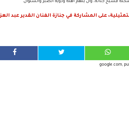
يسكنه فسيح جناته، وأن يلهم أهله وذويه الصبر والسلوان.
يلية، على المشاركة في جنازة الفنان القدير عبد العزي
google.com, p