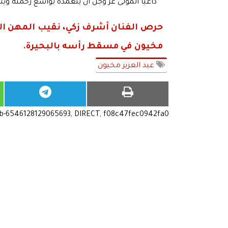
داعيًا المولى عز وجل أن يتغمده بواسع رحمته و
حرص الفنان أشرف زكي، نقيب المهن التمث
مخيون في مسقط رأسه بالبحيرة.
عبد العزيز مخيون
ub-6546128129065693, DIRECT, f08c47fec0942fa0