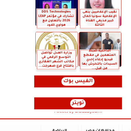
نقيب الإعلاميين ينعى
DDS Technologies
الإعلامية سونيا كمال
تشارك في مؤتمر LEAP
كبير مذيعي القناة
2026 بالتعاون مع
الثالثة
هواوي كلاود
الداخلية:ضبط
وزارة العدل تُواصل
المتهمين في مقطع
التوسع الرقمي في
فيديو إدعاء إحدي
مكاتب الشهر العقاري
السيدات بالتحرش بها
بافتتاح فرع صهرجت...
من قبل...
الفيس بوك
تويتر
Tweets by anbaaalyoum1