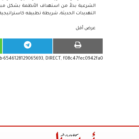
التهديدات الحديثة، شريطة تطبيقه كاستراتيجية
عرض أقل
ub-6546128129065693, DIRECT, f08c47fec0942fa0