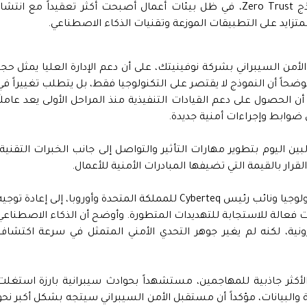
التحديات التي تواجه المؤسسات عند تبني نموذج Zero Trust، في ظل بيئات أعمال أصبحت أكثر تعقيداً مع انتشا
متزايد على التطبيقات الموزعة وتقنيات الذكاء الاصطناعي.
أمن السيبراني بشركة نوفينيتك، على أن دعم الإدارة العليا يمثل حجر
س لنجاح أي مبادرة لتطبيق Zero Trust، موضحاً أن النموذج لا يقتصر على التكنولوجيا فقط، بل يتطلب تغييراً ف
 الحصول على دعم القيادات التنفيذية منذ المراحل الأولى يعد عاملاً
 ضوابط وإجراءات أمنية جديدة.
ن اليوم بتطوير مهارات التأثير والتواصل إلى جانب الخبرات التقنية،
رار بالقيمة التي تضيفها المبادرات الأمنية للأعمال.
من جانبه، دعا كريس كي، الرئيس التنفيذي للتكنولوجيا ونائب رئيس Cyberteq للمملكة المتحدة وأوروبا، إلى إعادة توج
رات فعالة للاستجابة للتهديدات المتطورة. وأوضح أن الذكاء الاصطناعي
ية، لكنه لم يغير جوهر التحدي الأمني المتمثل في سرعة اكتشاف
لأكثر جاذبية للمهاجمين، مستشهداً بحوادث سيبرانية بارزة استغلت
لبيانات، مؤكداً أن مستقبل الأمن السيبراني سيتجه بشكل أكبر نحو