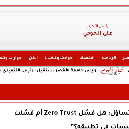
رئيس التحرير
على الحوفي
صر
الرياضة
اقتصاد
حوادث وقضايا
الفن
حوارات وتح
رئيس جامعة الأقصر تستقبل الرئيس التنفيذي لهيئة التأم
CAISEC 2026 يجب على التساؤل: هل فشل Zero Trust أم فشلت
سات في تطبيقه؟”