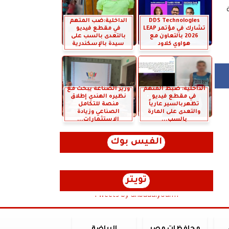
هة
DDS Technologies
الداخلية:ضب المتهم
تشارك في مؤتمر LEAP
في مقطع فيديو
2026 بالتعاون مع
بالتعدى بالسب على
هواوي كلاود
سيدة بالإسكندرية
الداخلية: ضبط المتهم
وزير الصناعة يبحث مع
في مقطع فيديو
نظيره الهندي إطلاق
تظهربالسير عارياً
منصة للتكامل
والتعدى على المارة
الصناعي وزيادة
بالسب...
الاستثمارات...
الفيس بوك
تويتر
Tweets by anbaaalyoum1