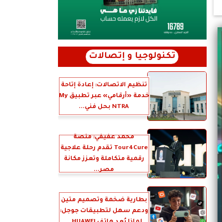
تكنولوجيا و إتصالات
تنظيم الاتصالات: إعادة إتاحة
خدمة «أرقامي» عبر تطبيق My
NTRA بحل فني...
محمد عفيفي: منصة
Tour4Cure تقدم رحلة علاجية
رقمية متكاملة وتعزز مكانة
مصر...
بطارية ضخمة وتصميم متين
ودعم سهل لتطبيقات جوجل: