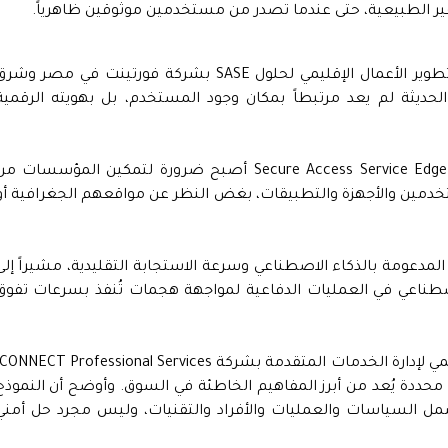
ر الطبيعية، حتى عندما تصدر من مستخدمين موثوقين ظاهرياً.
وعلى الجانب الآخر، أوضح أشرف عاطف، مدير تطوير الأعمال الإقليمي لحلول SASE بشركة فورتينت في مصر وش
الحديثة لم يعد مرتبطاً بمكان وجود المستخدم، بل بهويته الرقمية
وأكد أن الدمج بين Zero Trust وحلول Secure Access Service Edge (SASE) أصبح ضرورة لتمكين المؤسسات 
مين والأجهزة والتطبيقات، بغض النظر عن مواقعهم الجغرافية أو
مدعومة بالذكاء الاصطناعي وسرعة الاستجابة التقليدية، مشيراً إلى
طناعي في العمليات الدفاعية لمواجهة هجمات تُنفذ بسرعات تفوق
Zero في منتج أو تقنية محددة يُعد من أبرز المفاهيم الخاطئة في السوق. وأوضح أن النموذ
 السياسات والعمليات والأفراد والتقنيات، وليس مجرد حل أمني