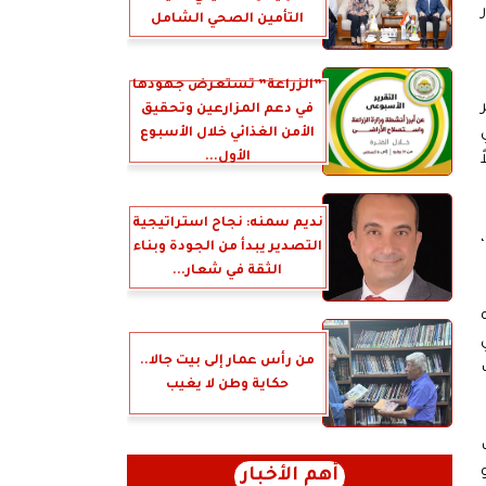
ر
التأمين الصحي الشامل
”الزراعة” تستعرض جهودها
في دعم المزارعين وتحقيق
ي
الأمن الغذائي خلال الأسبوع
الأول...
نديم سمنه: نجاح استراتيجية
التصدير يبدأ من الجودة وبناء
الثقة في شعار...
يه
من رأس عمار إلى بيت جالا..
حكاية وطن لا يغيب
أهم الأخبار