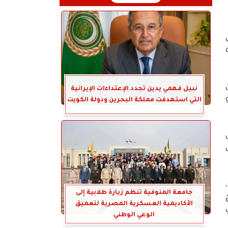
رق
من
نبيل فهمي يدين تجدد الإعتداءات الإيرانية
التي استهدفت مملكة البحرين ودولة الكويت
وفي السياق ذاته، أكد محمد سعيد، المدير الإقليمي لإدارة الخدمات المتقدمة بشركة CONNECT Professional Services،
جامعة المنوفية تنظم زيارة طلابية إلى
ج
الأكاديمية العسكرية المصرية لتعميق
الوعي الوطني