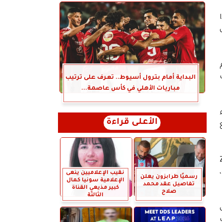
البداية أمام بترول أسيوط.. تعرف على ترتيب
مباريات الأهلي في كأس عاصمة...
الأعلى قراءة
ع
 تطبيق مبادئ Zero
نقيب الإعلاميين ينعى
رسميًا طرابزون يعلن
الإعلامية سونيا كمال
تفاصيل عقد محمد
كبير مذيعي القناة
صلاح
الثالثة