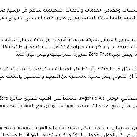
مؤسسات ومقدمي الخدمات والجهات التنظيمية ساهم في ترسيخ هذا
نظيمية والممارسات التشغيلية إلى تعزيز الفهم الصحيح للنموذج خلال
يبراني الإقليمي بشركة سيسكو أفريقيا، إن بيئات العمل الحديثة لم
بحت تعتمد على منظومات مترابطة تشمل المستخدمين والتطبيقات
جية وليس خياراً تقنياً.
 يتمثل في الاعتقاد بأن تطبيق المصادقة متعددة العوامل أو شراء
 معين يعني تحقيق Zero Trust، مؤكداً أن النموذج يمثل عملية مستمرة من التقييم والتحسين والتكيف م
كما لفت إلى التحديات التي يفرضها الذكاء الاصطناعي الوكيل (Agentic AI)، مشدداً على أهمية
كية، من خلال منح صلاحيات محددة ومؤقتة تتوافق مع المهام المطلوبة،
ن السيبراني سيتجه بشكل متزايد نحو إدارة الهوية الرقمية، والتحقق
، في ظل تحول الهجمات الإلكترونية لاستهداف الهويات والصلاحيات