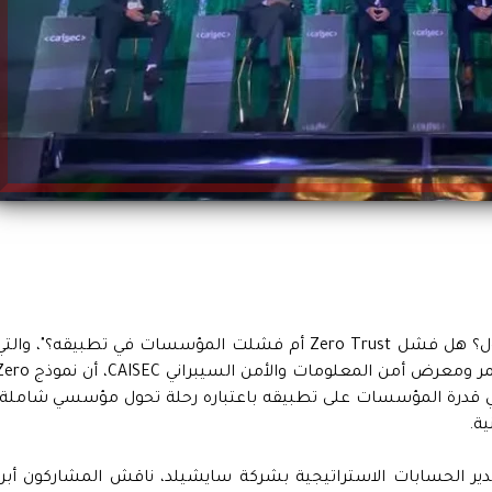
أكد المشاركون في جلسة بعنوان: "من المسؤول؟ هل فشل Zero Trust أم فشلت المؤسسات في تطبيقه؟"، والت
عُقدت ضمن فعاليات الدورة الخامسة من مؤتمر ومعرض أمن المعلومات والأمن السيبراني ISEC
قي في قدرة المؤسسات على تطبيقه باعتباره رحلة تحول مؤسسي شاملة،
ة.
مدير الحسابات الاستراتيجية بشركة سايشيلد، ناقش المشاركون أبرز