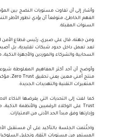
وأشار إلى أن تفاوت مستويات النضج بين ال
الفهم الخاطئ، متوقعاً أن يؤدي تطور الأطر الت
السنوات المقبلة.
ومن جهته، قال علي صبري، رئيس قطاع الأمن الس
تعد تعمل داخل حدود شبكات تقليدية، بل أص
السحابية والشركاء والموردين والأجهزة الذكية، ما يجعل تبني Zero Trust ضرورة استراتي
وأوضح أن أحد أكثر المفاهيم المغلوطة شيوعاً
منتج أمني
المتغيرات التقنية والتهديدات الجديدة.
Trust على الوكلاء الرقميين والأنظمة الذ
وإدارتها وفق مبدأ الحد الأدنى من الامتيازات.
واختُتمت الجلسة بالتأكيد على أن مستقبل الأم
المستمر من مستويات الثقة، وتحليل السلوكيات