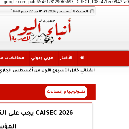
google.com, pub-6546128129065693, DIRECT, f08c47fec0942fa0
هـ
السبت
8 أغسطس 2026
01:21 صـ
22 صفر 1448
الأخبار
عربي ودولي
محافظات م
لأمن الغذائي خلال الأسبوع الأول من أغسطس الجاري
تكنولوجيا و إتصالات
المؤس