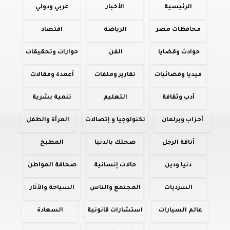
الرئيسية
الأخبار
عربي ودولي
محافظات مصر
الرياضة
اقتصاد
حوادث وقضايا
الفن
حوارات وتحقيقات
ميديا وفضائيات
تقارير وملفات
أعمدة ومقالات
أدب وثقافة
التعليم
تنمية بشرية
أحزاب وبرلمان
تكنولوجيا و إتصالات
المرأة والطفل
أناقة الرجل
صحتك بالدنيا
المطبخ
دنيا ودين
حالات إنسانية
صحافة المواطن
السرديات
المجتمع والناس
السياحة والأثار
عالم السيارات
استشارات قانونية
السعادة