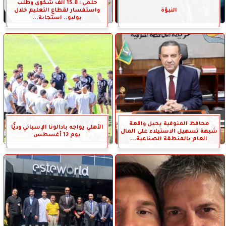
حلمى : 15.8 ألف شكوى وطلب
النبؤة
واستفسار لقطاع التعليم خلال
يوليو.. استجابة...
محافظ المنوفية يحيل واقعة
الأهلي يواجه بادالونا الإسباني وديًّا
شبهة تسهيل الاستيلاء على المال
يوم 12 أغسطس
العام بالمنطقة الصناعية...