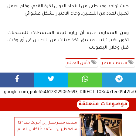
حيث تواجد وفد طبي من الاتحاد الدولي لكرة القدم، وقام بعمل
تحليل لعدد من اللاعبين، وجاء الاختيار بشكل عشوائي.
ومن المتعارف عليه أن زيارة لجنة المنشطات للمنتخبات
تكون بغير ترتيب مسبق لأخذ عينات من اللاعبين في أي وقت،
قبل وخلال البطولات.
منتخب مصر
كأس العالم
google.com, pub-6546128129065693, DIRECT, f08c47fec0942fa0
موضوعات متعلقة
منتخب مصر يصل إلى أمريكا بعد ”12
ساعة طيران” استعداداً لكأس العالم