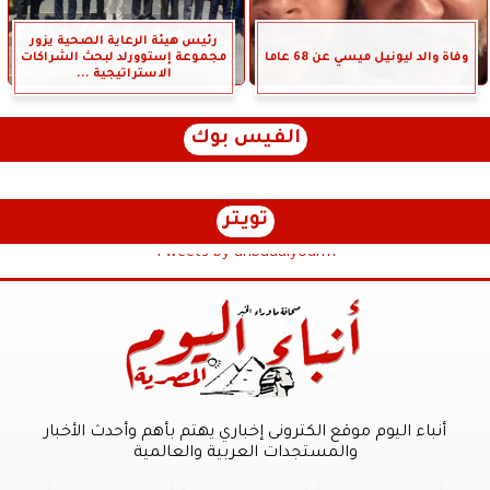
رئيس هيئة الرعاية الصحية يزور
وفاة والد ليونيل ميسي عن 68 عاما
مجموعة إستوورلد لبحث الشراكات
الاستراتيجية ...
الفيس بوك
تويتر
Tweets by anbaaalyoum1
أنباء اليوم موقع الكترونى إخباري يهتم بأهم وأحدث الأخبار
والمستجدات العربية والعالمية