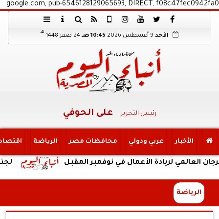
google.com, pub-6546128129065693, DIRECT, f08c47fec0942fa0
هـ
الأحد
9 أغسطس 2026
10:45 صـ
24 صفر 1448
على الحوفي
رئيس التحرير
الأخبار
عربي ودولي
محافظات مصر
الرياضة
اقتصاد
ي لريادة الأعمال في نوفمبر المقبل
لجنة إدارة الأزمات باتحاد ا
الرياضة