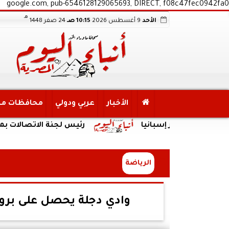
google.com, pub-6546128129065693, DIRECT, f08c47fec0942fa0
هـ
الأحد
9 أغسطس 2026
10:15 صـ
24 صفر 1448
الأخبار
عربي ودولي
محافظات م
معسكر إسبانيا
رئيس لجنة الاتصالات بمجلس النو
الرياضة
وادي دجلة يحصل على برو