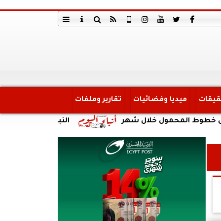
قيقات
ميديا وفضائيات
تقارير وملفات
المحمول خلال شهر
النبؤة
الداخلية: