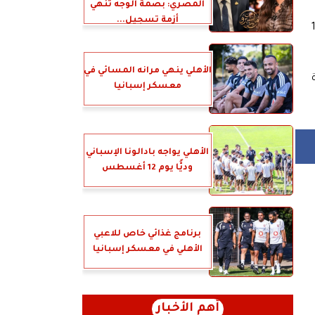
المصري: بصمة الوجه تنهي
أزمة تسجيل...
 النهائية من المسابقة بينما استقبلت شباكه 13
الأهلي ينهي مرانه المسائي في
معسكر إسبانيا
الأهلي يواجه بادالونا الإسباني
وديًّا يوم 12 أغسطس
برنامج غذائي خاص للاعبي
الأهلي في معسكر إسبانيا
أهم الأخبار