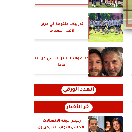
تدريبات متنوعة في مران
الأهلي الصباحي
وفاة والد ليونيل ميسي عن 68
عاما
العدد الورقي
آخر الأخبار
رئيس لجنة الاتصالات
ت
بمجلس النواب للتليفزيون