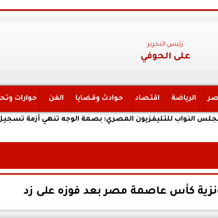
رئيس التحرير
على الحوفي
صر
الرياضة
اقتصاد
حوادث وقضايا
الفن
حوارات وتح
اب للتليفزيون المصري: بصمة الوجه تنهي أزمة تسجيل خطوط 
نزية كأس عاصمة مصر بعد فوزه على زد