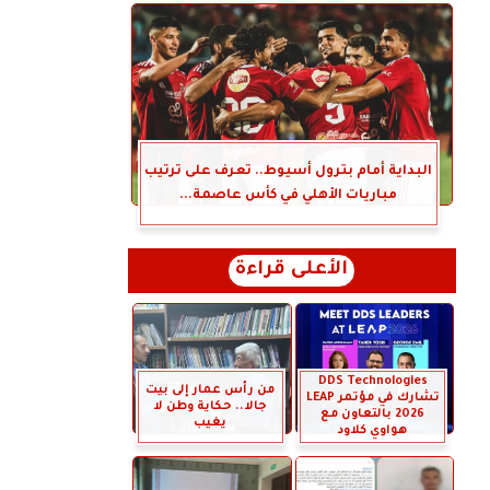
البداية أمام بترول أسيوط.. تعرف على ترتيب
مباريات الأهلي في كأس عاصمة...
الأعلى قراءة
DDS Technologies
من رأس عمار إلى بيت
تشارك في مؤتمر LEAP
جالا.. حكاية وطن لا
2026 بالتعاون مع
يغيب
هواوي كلاود