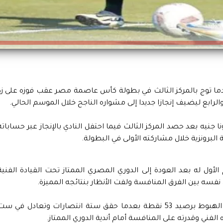
ما توج بالمركز الثالث في بطولة كأس عاصمة مصر عقب فوزه على زد
والرابع ليضيف إنجازا جديدا إلى مشواره الناجح خلال الموسم الحالي.
جنيه بعد حصد المركز الثالث فيما احتفل النادي بالإنجاز عبر حساباته
 البرونزية خلال مشاركته الأولى في البطولة.
ول له بعد العودة إلى الدوري المصري الممتاز تحت القيادة الفنية
سه بين الفرق المنافسة ولفت الأنظار بنتائجه المميزة.
وتصدر وادي دجلة جدول ترتيب مجموعة تفادي الهبوط برصيد 53 نقطة بعدما حقق ستة انتصارات وتعادل في س
لفني وقدرته على المنافسة أمام أندية الدوري الممتاز.