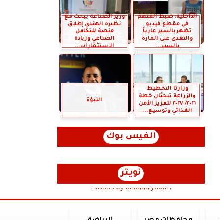
الداخلية: ضبط المتهم
وزير الصناعة يبحث مع
في مقطع فيديو
نظيره الهندي إطلاق
تظهربالسير عارياً
منصة للتكامل
والتعدى على المارة
الصناعي وزيادة
بالسب...
الاستثمارات...
وزارتا التخطيط
والزراعة تبحثان خطة
النبؤة
٢٠٢٦/ ٢٠٢٧ لتعزيز الأمن
الغذائي وتوسيع...
الفيس بوك
تويتر
Tweets by anbaaalyoum1