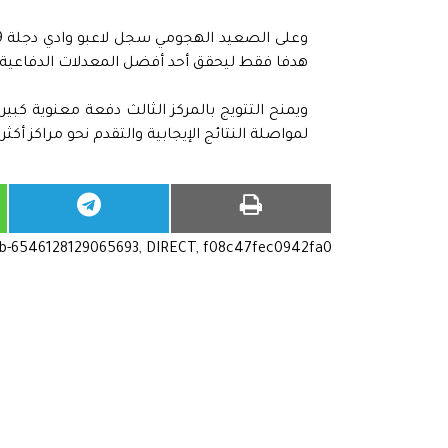
هدفا فقط ليحقق أحد أفضل المعدلات الدفاعية 
ويمنح التتويج بالمركز الثالث دفعة معنوية كبي
لمواصلة النتائج الإيجابية والتقدم نحو مراكز أكث
ub-6546128129065693, DIRECT, f08c47fec0942fa0