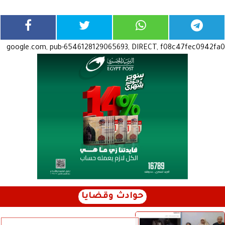
google.com, pub-6546128129065693, DIRECT, f08c47fec0942fa0
حوادث وقضايا