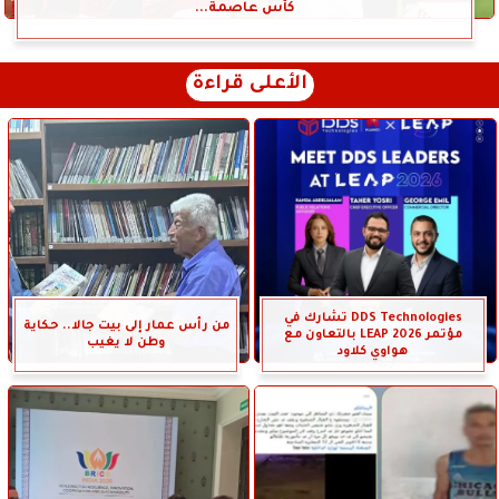
كأس عاصمة...
الأعلى قراءة
DDS Technologies تشارك في
من رأس عمار إلى بيت جالا.. حكاية
مؤتمر LEAP 2026 بالتعاون مع
وطن لا يغيب
هواوي كلاود