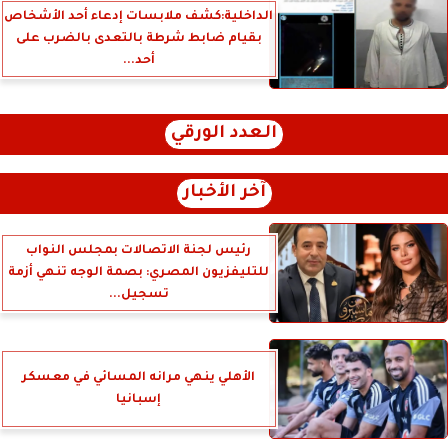
الداخلية:كشف ملابسات إدعاء أحد الأشخاص
بقيام ضابط شرطة بالتعدى بالضرب على
أحد...
العدد الورقي
آخر الأخبار
رئيس لجنة الاتصالات بمجلس النواب
للتليفزيون المصري: بصمة الوجه تنهي أزمة
تسجيل...
الأهلي ينهي مرانه المسائي في معسكر
إسبانيا