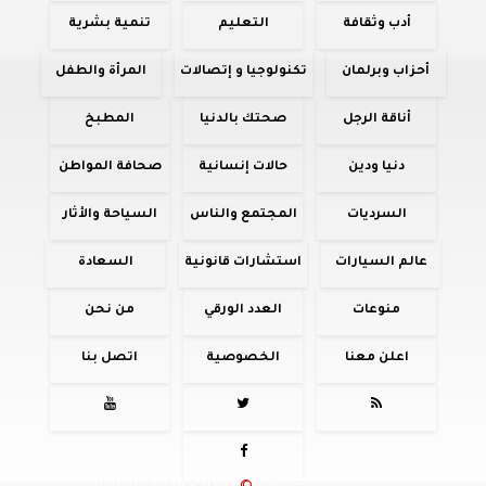
أدب وثقافة
التعليم
تنمية بشرية
أحزاب وبرلمان
تكنولوجيا و إتصالات
المرأة والطفل
أناقة الرجل
صحتك بالدنيا
المطبخ
دنيا ودين
حالات إنسانية
صحافة المواطن
السرديات
المجتمع والناس
السياحة والأثار
عالم السيارات
استشارات قانونية
السعادة
منوعات
العدد الورقي
من نحن
اعلن معنا
الخصوصية
اتصل بنا



