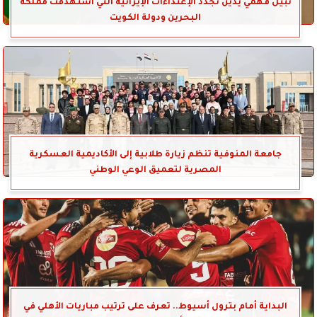
نبيل فهمي يدين تجدد الإعتداءات الإيرانية التي استهدفت مملكة
البحرين ودولة الكويت
جامعة المنوفية تنظم زيارة طلابية إلى الأكاديمية العسكرية
المصرية لتعميق الوعي الوطني
البداية أمام بترول أسيوط.. تعرف على ترتيب مباريات الأهلي في