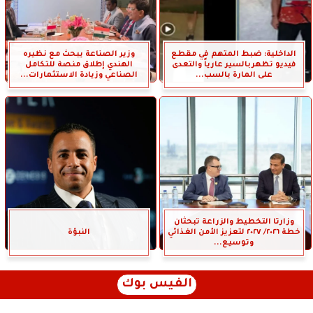
الداخلية: ضبط المتهم في مقطع
وزير الصناعة يبحث مع نظيره
فيديو تظهربالسير عارياً والتعدى
الهندي إطلاق منصة للتكامل
على المارة بالسب...
الصناعي وزيادة الاستثمارات...
وزارتا التخطيط والزراعة تبحثان
خطة ٢٠٢٦/ ٢٠٢٧ لتعزيز الأمن الغذائي
النبؤة
وتوسيع...
الفيس بوك