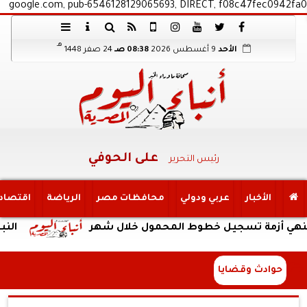
google.com, pub-6546128129065693, DIRECT, f08c47fec0942fa0
هـ
الأحد
9 أغسطس 2026
08:38 صـ
24 صفر 1448
على الحوفي
رئيس التحرير
الأخبار
عربي ودولي
محافظات مصر
الرياضة
اقتصاد
أزمة تسجيل خطوط المحمول خلال شهر
النبؤة
حوادث وقضايا