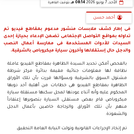
الأحد، 7 يونيو 2026
08:14 مـ
بتوقيت القاهرة
أحمد حسن
فى إطار كشف ملابسات منشور مدعوم بمقاطع فيديو تم
تداوله بمواقع التواصل الإجتماعى تضمن الإدعاء بحيازة إحدى
السيدات للأدوات المستخدمة فى ممارسة أعمال النصب
والدجل حال إستقلالها وآخرون سيارة ميكروباص بالشرقية.
بالفحص أمكن تحديد السيدة الظاهرة بمقاطع الفيديو عاملة
نظافة لها معلومات جنائية مقيمة بدائرة مركز شرطة
مشتول السوق بالشرقية وبسؤالها قررت بأن تلك الأوراق
الظاهرة بمقاطع الفيديو هى خطابات من أهلية أحد ذويها
المحكوم عليه وأنه أثناء عودتها لمحل سكنها مستقلة سيارة
ميكروباص قام بعض مستقلى السيارة بتصويرها إعتقاداً
منهم بأن تلك الأوراق والزجاجة خاصين بأعمال الدجل
والشعوذة.
تم إتخاذ الإجراءات القانونية وتولت النيابة العامة التحقيق.