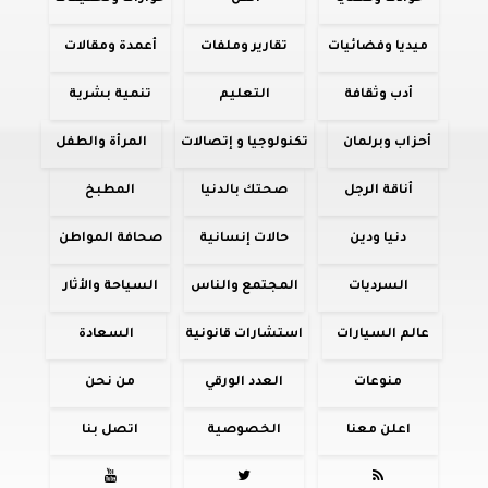
ميديا وفضائيات
تقارير وملفات
أعمدة ومقالات
أدب وثقافة
التعليم
تنمية بشرية
أحزاب وبرلمان
تكنولوجيا و إتصالات
المرأة والطفل
أناقة الرجل
صحتك بالدنيا
المطبخ
دنيا ودين
حالات إنسانية
صحافة المواطن
السرديات
المجتمع والناس
السياحة والأثار
عالم السيارات
استشارات قانونية
السعادة
منوعات
العدد الورقي
من نحن
اعلن معنا
الخصوصية
اتصل بنا


