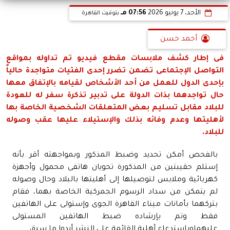
الأحد، 7 يونيو 2026
07:56 مـ
بتوقيت القاهرة
أحمد حسن
فى إطار كشف ملابسات مقطع فيديو تم تداوله بمواقع
التواصل الإجتماعى تضمن تضرر إحدى الفتيات متواجدة حالياً
بإحدى الدول للعمل من أحد الأشخاص لقيامه بالإتفاق معها
حال تواجدهما بذات الدولة على تدبير تذكرة سفر له للعودة
للبلاد مقابل تسليم بعض المتعلقات الشخصية الخاصة بها
لأهليتها وعدم وفائه بذلك والإستيلاء عليها عقب وصوله
للبلاد.
بالفحص أمكن تحديد وضبط المذكور وبمواجهته أقر بأنه
إستلم حقيبتين من المذكورة تحويان هاتفى محمول وأجهزة
كهربائية وملابس لتوصيلها إلى أهليتها بالبلاد وحال وصوله
لم يتمكن من سداد الرسوم الجمركية الخاصة بهما، فقام
بتركهما بأمانات ميناء القاهرة الجوى وإستولى على الهاتفين
فقط وتم بإرشاده ضبط الهاتفين المستولى
عليهماوبإستدعاء أهلية القائمة على النشر أيدوا ما سبق .