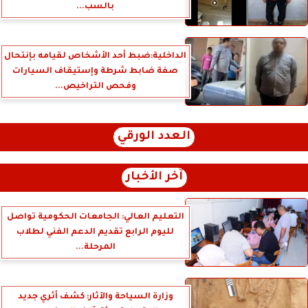
بالسب...
الداخلية:ضبط أحد الأشخاص لقيامه بإنتحال
صفة ضابط شرطة وإستيقاف السيارات
وفحص التراخيص...
العدد الورقي
آخر الأخبار
التعليم العالي: الجامعات الحكومية تواصل
لليوم الرابع تقديم الدعم الفني لطلاب
المرحلة...
وزارة السياحة والآثار: كشف أثري جديد