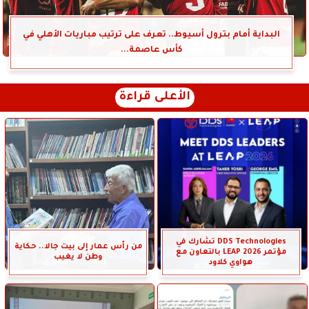
البداية أمام بترول أسيوط.. تعرف على ترتيب مباريات الأهلي في
كأس عاصمة...
الأعلى قراءة
DDS Technologies تشارك في
من رأس عمار إلى بيت جالا.. حكاية
مؤتمر LEAP 2026 بالتعاون مع
وطن لا يغيب
هواوي كلاود