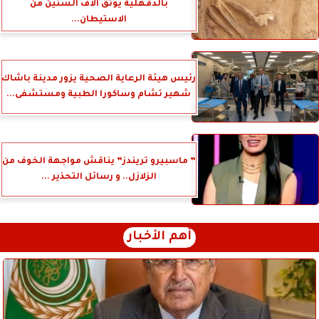
بالدقهلية يوثق آلاف السنين من
الاستيطان...
رئيس هيئة الرعاية الصحية يزور مدينة باشاك
شهير تشام وساكورا الطبية ومستشفى...
” ماسبيرو تريندز” يناقش مواجهة الخوف من
الزلازل.. و رسائل التحذير ...
أهم الأخبار