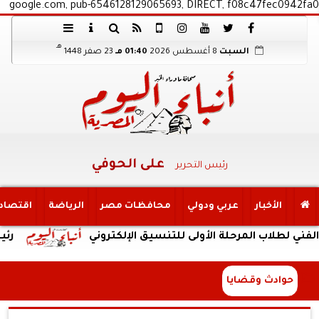
google.com, pub-6546128129065693, DIRECT, f08c47fec0942fa0
هـ
السبت
8 أغسطس 2026
01:40 مـ
23 صفر 1448
على الحوفي
رئيس التحرير
الأخبار
عربي ودولي
محافظات مصر
الرياضة
اقتصاد
لاب المرحلة الأولى للتنسيق الإلكتروني
رئيس جامع
حوادث وقضايا