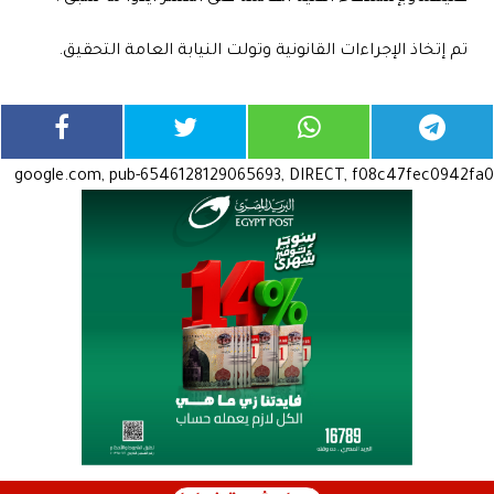
تم إتخاذ الإجراءات القانونية وتولت النيابة العامة التحقيق.
google.com, pub-6546128129065693, DIRECT, f08c47fec0942fa0