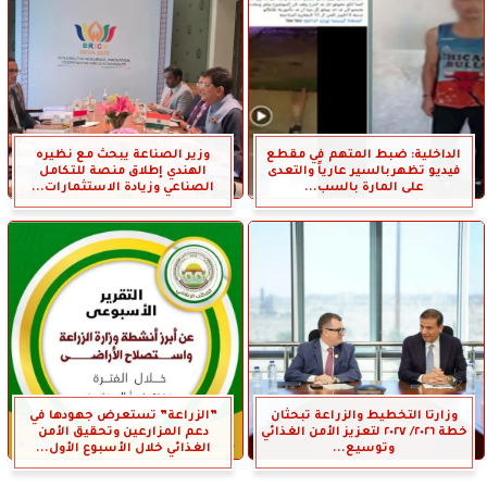
الداخلية: ضبط المتهم في مقطع
وزير الصناعة يبحث مع نظيره
فيديو تظهربالسير عارياً والتعدى
الهندي إطلاق منصة للتكامل
على المارة بالسب...
الصناعي وزيادة الاستثمارات...
وزارتا التخطيط والزراعة تبحثان
”الزراعة” تستعرض جهودها في
خطة ٢٠٢٦/ ٢٠٢٧ لتعزيز الأمن الغذائي
دعم المزارعين وتحقيق الأمن
وتوسيع...
الغذائي خلال الأسبوع الأول...