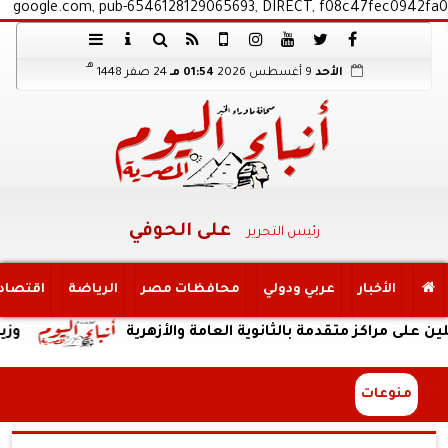
google.com, pub-6546128129065693, DIRECT, f08c47fec0942fa0
هـ
الأحد
9 أغسطس 2026
01:54 مـ
24 صفر 1448
على الحوفي
رئيس التحرير
الأخبار
عربي ودولي
محافظات مصر
الرياضة
اقتصاد
كز متقدمة بالثانوية العامة والأزهرية
وزير الري يت
منوعات