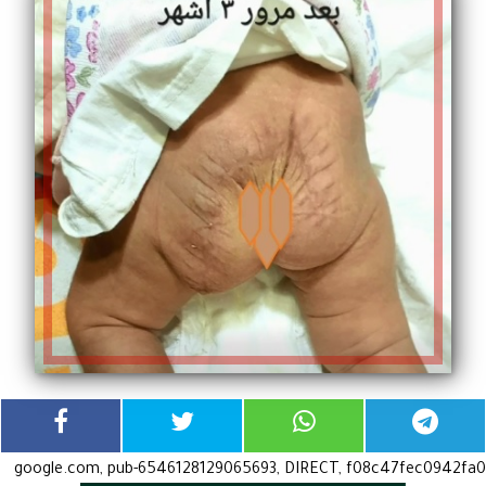
google.com, pub-6546128129065693, DIRECT, f08c47fec0942fa0