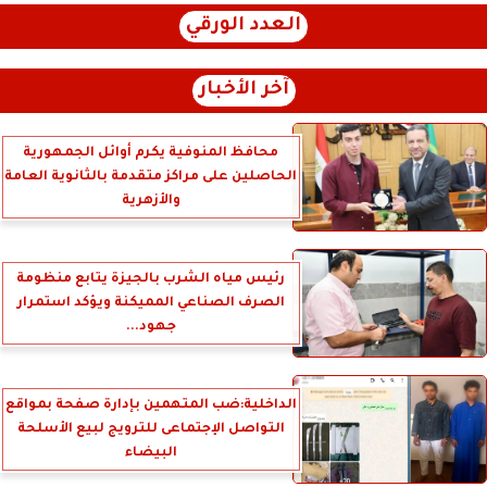
العدد الورقي
آخر الأخبار
محافظ المنوفية يكرم أوائل الجمهورية
الحاصلين على مراكز متقدمة بالثانوية العامة
والأزهرية
رئيس مياه الشرب بالجيزة يتابع منظومة
الصرف الصناعي المميكنة ويؤكد استمرار
جهود...
الداخلية:ضب المتهمين بإدارة صفحة بمواقع
التواصل الإجتماعى للترويج لبيع الأسلحة
البيضاء