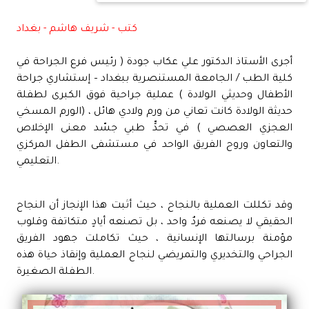
كتب - شريف هاشم - بغداد
أجرى الأستاذ الدكتور علي عكاب جودة ( رئيس فرع الجراحة في
كلية الطب / الجامعة المستنصرية ببغداد – إستشاري جراحة
الأطفال وحديثي الولادة ) عملية جراحية فوق الكبرى لطفلة
حديثة الولادة كانت تعاني من ورم ولادي هائل ، (الورم المسخي
العجزي العصصي ) في تحدٍّ طبي جسّد معنى الإخلاص
والتعاون وروح الفريق الواحد في مستشفى الطفل المركزي
التعليمي.
وقد تكللت العملية بالنجاح ، حيث أثبت هذا الإنجاز أن النجاح
الحقيقي لا يصنعه فردٌ واحد ، بل تصنعه أيادٍ متكاتفة وقلوب
مؤمنة برسالتها الإنسانية ، حيث تكاملت جهود الفريق
الجراحي والتخديري والتمريضي لنجاح العملية وإنقاذ حياة هذه
الطفلة الصغيرة.