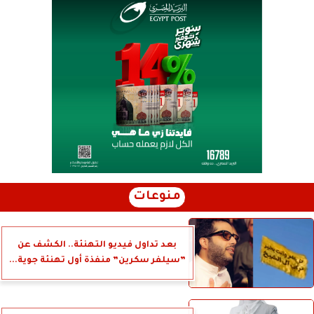
منوعات
بعد تداول فيديو التهنئة.. الكشف عن
”سيلفر سكرين” منفذة أول تهنئة جوية...