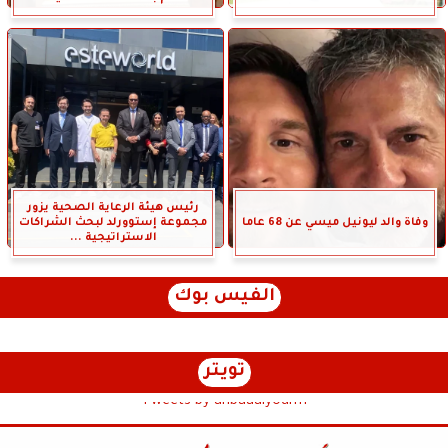
رئيس هيئة الرعاية الصحية يزور
وفاة والد ليونيل ميسي عن 68 عاما
مجموعة إستوورلد لبحث الشراكات
الاستراتيجية ...
الفيس بوك
تويتر
Tweets by anbaaalyoum1