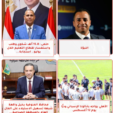
حلمى : 15.8 ألف شكوى وطلب
النبؤة
واستفسار لقطاع التعليم خلال
يوليو.. استجابة...
محافظ المنوفية يحيل واقعة
الأهلي يواجه بادالونا الإسباني وديًّا
شبهة تسهيل الاستيلاء على المال
يوم 12 أغسطس
العام بالمنطقة الصناعية...