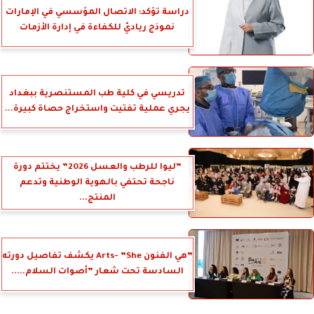
دراسة تؤكد: الاتصال المؤسسي في الإمارات
نموذج رياديّ للكفاءة في إدارة الأزمات
تدريسي في كلية طب المستنصرية ببغداد
يجري عملية تفتيت واستخراج حصاة كبيرة...
”ليوا للرطب والعسل 2026” يختتم دورة
ناجحة تحتفي بالهوية الوطنية وتدعم
المنتج...
”هي الفنون Arts- ”She يكشف تفاصيل دورته
السادسة تحت شعار ”أصوات السلام.....