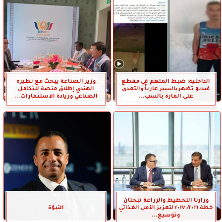
الداخلية: ضبط المتهم في مقطع
وزير الصناعة يبحث مع نظيره
فيديو تظهربالسير عارياً والتعدى
الهندي إطلاق منصة للتكامل
على المارة بالسب...
الصناعي وزيادة الاستثمارات...
وزارتا التخطيط والزراعة تبحثان
خطة ٢٠٢٦/ ٢٠٢٧ لتعزيز الأمن الغذائي
النبؤة
وتوسيع...