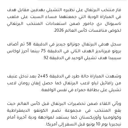
فاز منتخب البرتغال على نظيره التشيلي بهدفين مقابل هدف
في المباراة الودية التي جمعتهما مساء السبت على ملعب
ناسيونال دي جامور ضمن استعدادات المنتخب البرتغالي
لخوض منافسات كأس العالم 2026.
سجل هدفي البرتغال جونزالو جيديز في الدقيقة 58 ثم أضاف
برونو فيرنانديز الهدف الثاني في الدقيقة 75 بينما أحرز لوكاس
سيبيدا هدف تشيلي الوحيد في الدقيقة 92.
وشهدت المباراة حالة طرد في الدقيقة 45+2 بعد تدخل عنيف
من رافائيل لياو لاعب البرتغال كما حصل إيفان رومان لاعب
تشيلي على بطاقة حمراء في نفس الواقعة.
ويأتي اللقاء ضمن تحضيرات البرتغال قبل كأس العالم حيث
يقع المنتخب في مجموعة تضم الكونغو الديمقراطية
وكولومبيا وأوزبكستان كما يستعد لمواجهة ودية أخيرة أمام
نيجيريا يوم 10 يونيو قبل السفر إلى أمريكا.