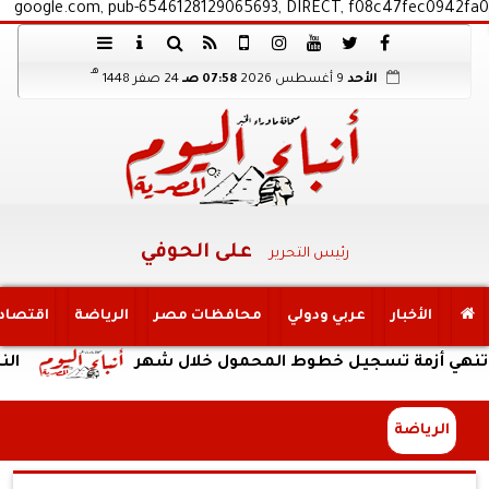
google.com, pub-6546128129065693, DIRECT, f08c47fec0942fa0
هـ
الأحد
9 أغسطس 2026
07:58 صـ
24 صفر 1448
على الحوفي
رئيس التحرير
الأخبار
عربي ودولي
محافظات مصر
الرياضة
اقتصاد
 أزمة تسجيل خطوط المحمول خلال شهر
النبؤة
الرياضة