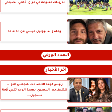
تدريبات متنوعة في مران الأهلي الصباحي
وفاة والد ليونيل ميسي عن 68 عاما
العدد الورقي
آخر الأخبار
رئيس لجنة الاتصالات بمجلس النواب
للتليفزيون المصري: بصمة الوجه تنهي أزمة
تسجيل...