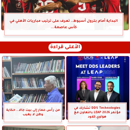
البداية أمام بترول أسيوط.. تعرف على ترتيب مباريات الأهلي في
كأس عاصمة...
الأعلى قراءة
DDS Technologies تشارك في
من رأس عمار إلى بيت جالا.. حكاية
مؤتمر LEAP 2026 بالتعاون مع
وطن لا يغيب
هواوي كلاود