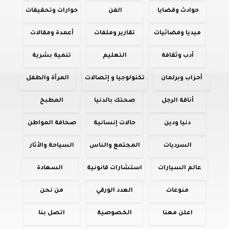
حوادث وقضايا
الفن
حوارات وتحقيقات
ميديا وفضائيات
تقارير وملفات
أعمدة ومقالات
أدب وثقافة
التعليم
تنمية بشرية
أحزاب وبرلمان
تكنولوجيا و إتصالات
المرأة والطفل
أناقة الرجل
صحتك بالدنيا
المطبخ
دنيا ودين
حالات إنسانية
صحافة المواطن
السرديات
المجتمع والناس
السياحة والأثار
عالم السيارات
استشارات قانونية
السعادة
منوعات
العدد الورقي
من نحن
اعلن معنا
الخصوصية
اتصل بنا