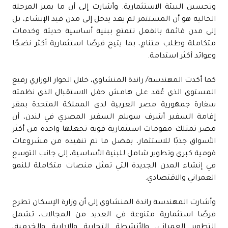
وتحسين البيئة الاستثمارية. وأشارت إلى أن ما يميز المرحلة
الحالية هو أن المستثمر لم يعد يدخل إلى مدن قيد الإنشاء، بل
إلى مدن قائمة بالفعل تتمتع ببنية أساسية حديثة وخدمات
متكاملة وطلب متنامٍ، بما يتيح فرصًا استثمارية أكثر نضجًا
وعوائد أكثر استدامة.
كما أكدت المهندسة/ راندة المنشاوي، خلال الحوار الوزاري رفيع
المستوى الذي عُقد على هامش حفل الاستقبال الذي نظمته
سفارة جمهورية مصر العربية لدى المملكة المتحدة بمقر
إقامة السفير أشرف سويلم السفير المصري في لندن، أن
مصر تمتلك مقومات استثمارية قوية تجعلها واحدة من أكثر
الأسواق جذبًا للاستثمار، بفضل ما تم تنفيذه من مشروعات
قومية كبرى وتطوير شامل للبنية الأساسية، إلى جانب التوسع
في إنشاء المدن الجديدة التي تمثل منصات متكاملة للنمو
العمراني والاقتصادي.
وأشارت المهندسة راندة المنشاوي إلى أن وزارة الإسكان تطرح
فرصًا استثمارية متنوعة في العديد من المجالات، تشمل
التطوير العمراني، والأنشطة التجارية والإدارية والخدمية،