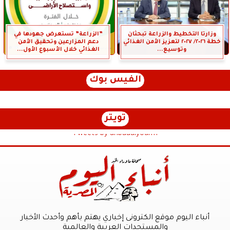
وزارتا التخطيط والزراعة تبحثان
”الزراعة” تستعرض جهودها في
خطة ٢٠٢٦/ ٢٠٢٧ لتعزيز الأمن الغذائي
دعم المزارعين وتحقيق الأمن
وتوسيع...
الغذائي خلال الأسبوع الأول...
الفيس بوك
تويتر
Tweets by anbaaalyoum1
أنباء اليوم موقع الكترونى إخباري يهتم بأهم وأحدث الأخبار
والمستجدات العربية والعالمية