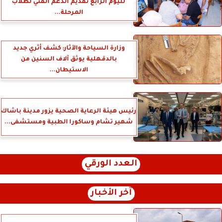
لليوم الرابع تقديم الدعم الفني لطلاب
المرحلة...
وزارة السياحة والآثار: كشف أثري جديد
بالدقهلية يوثق آلاف السنين من
الاستيطان...
رئيس هيئة الرعاية الصحية يزور مدينة باشاك
شهير تشام وساكورا الطبية ومستشفى...
العدد الورقي
آخر الأخبار