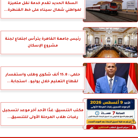
السكة الحديد تقدم خدمة نقل متميزة
لمواطني شمال سيناء على خط القنطرة...
رئيس جامعة القاهرة يترأس اجتماع لجنة
مشروع الإسكان
حلمى : 15.8 ألف شكوى وطلب واستفسار
لقطاع التعليم خلال يوليو.. استجابة...
مكتب التنسيق: غدًا الأحد آخر موعد لتسجيل
رغبات طلاب المرحلة الأولى للتنسيق...