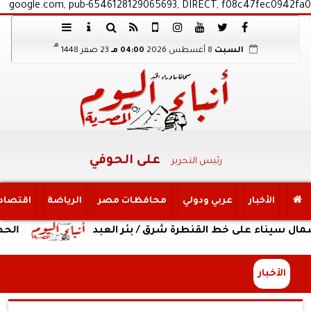
google.com, pub-6546128129065693, DIRECT, f08c47fec0942fa0
هـ
السبت
8 أغسطس 2026
04:00 مـ
23 صفر 1448
على الحوفي
رئيس التحرير
الأخبار
عربي ودولي
محافظات مصر
الرياضة
اقتصاد
على خط القنطرة شرق / بئر العبد
الحصاد الأسبوع
الأخبار