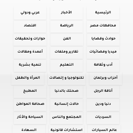
الرئيسية
الأخبار
عربي ودولي
محافظات مصر
الرياضة
اقتصاد
حوادث وقضايا
الفن
حوارات وتحقيقات
ميديا وفضائيات
تقارير وملفات
أعمدة ومقالات
أدب وثقافة
التعليم
تنمية بشرية
أحزاب وبرلمان
تكنولوجيا و إتصالات
المرأة والطفل
أناقة الرجل
صحتك بالدنيا
المطبخ
دنيا ودين
حالات إنسانية
صحافة المواطن
السرديات
المجتمع والناس
السياحة والأثار
عالم السيارات
استشارات قانونية
السعادة