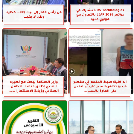
DDS Technologies تشارك في
من رأس عمار إلى بيت جالا.. حكاية
مؤتمر LEAP 2026 بالتعاون مع
وطن لا يغيب
هواوي كلاود
الداخلية: ضبط المتهم في مقطع
وزير الصناعة يبحث مع نظيره
فيديو تظهربالسير عارياً والتعدى
الهندي إطلاق منصة للتكامل
على المارة بالسب...
الصناعي وزيادة الاستثمارات...