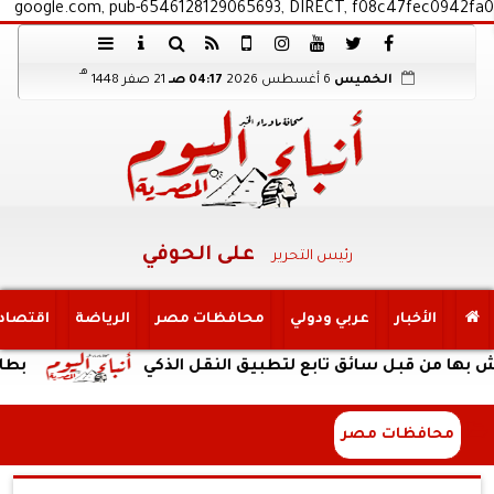
google.com, pub-6546128129065693, DIRECT, f08c47fec0942fa0
هـ
الخميس
6 أغسطس 2026
04:17 صـ
21 صفر 1448
على الحوفي
رئيس التحرير
الأخبار
عربي ودولي
محافظات مصر
الرياضة
اقتصاد
 قبل سائق تابع لتطبيق النقل الذكي
بطارية ضخمة وتصم
محافظات مصر