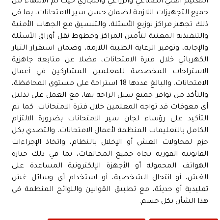
التعليم الفني الصناعي والزراعي والتجاري حيث تم الانتهاء من
جميع التجهيزات اللازمة لضمان حسن سير الامتحانات، بما في
ذلك تجهيز مراكز توزيع الأسئلة، والتنسيق مع الجهات الأمنية
والتنفيذية المعنية لتأمين المراكز وخطوط نقل أوراق الأسئلة
والإجابة، وتوفير الرعاية الطبية اللازمة، وضمان استقرار التيار
الكهربائي خلال فترة الامتحانات، فضلا عن متابعة جاهزية
الاستراحات المخصصة للمعلمين المشاركين في أعمال
الامتحانات، والبالغ عددها 18 استراحة على مستوى المحافظة،
والتأكد من توافر جميع سبل الراحة بها، مع العمل على تذليل
أي معوقات قد تواجه المعلمين خلال فترة الامتحانات. كما تم
التأكيد على رؤساء لجان سير الامتحانات بضرورة الالتزام
الكامل بالتعليمات المنظمة لأعمال الامتحانات، والتصدي بكل
حزم لمحاولات الغش أو الإخلال بالنظام، واتخاذ الإجراءات
القانونية الفورية تجاه جميع المخالفات، بما في ذلك حيازة
الهواتف المحمولة أو الأجهزة الإلكترونية المساعدة على
الغش، أو انتحال الشخصية، أو استخدام أي وسائل غش
تقليدية أو حديثة، مع تطبيق القوانين واللوائح المنظمة في
هذا الشأن بكل حسم.