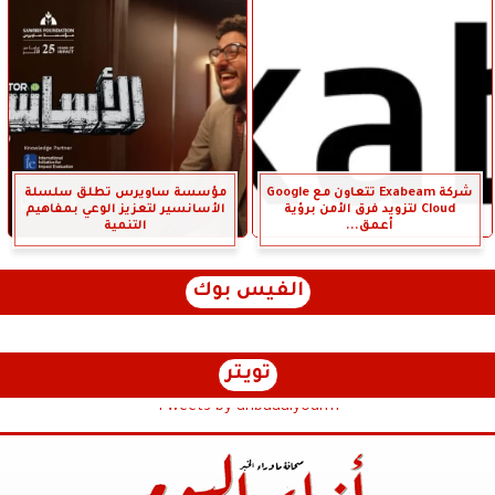
شركة Exabeam تتعاون مع Google
مؤسسة ساويرس تطلق سلسلة
Cloud لتزويد فرق الأمن برؤية
الأسانسير لتعزيز الوعي بمفاهيم
أعمق...
التنمية
الفيس بوك
تويتر
Tweets by anbaaalyoum1