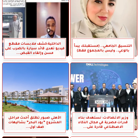
الداخلية:كشف ملابسات مقطع
التنسيق الجامعي.. (مستقبلك يبدأ
فيديو تعدى قائد سيارة بالضرب على
بالوعي.. وليس بالمجموع فقط)
مسن وإلقاء القبض...
وزير الاتصالات: نستهدف بناء
الأهلي صبور تطلق أحدث مراحل
قدرات مصرية في مجال الذكاء
المشروع ”يود البحر” بشاليهات
الاصطناعي قادرة على...
صف اول...