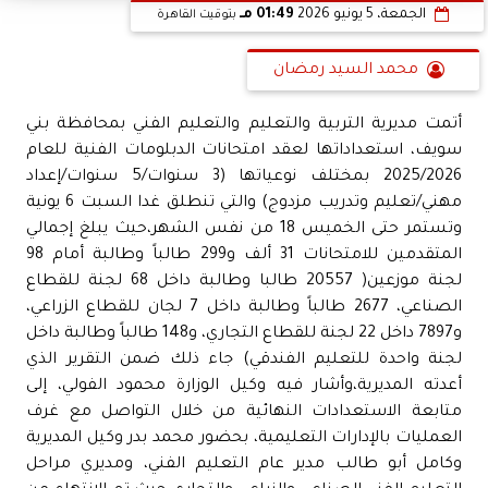
الجمعة، 5 يونيو 2026
01:49 مـ
بتوقيت القاهرة
محمد السيد رمضان
أتمت مديرية التربية والتعليم والتعليم الفني بمحافظة بني
سويف، استعداداتها لعقد امتحانات الدبلومات الفنية للعام
2025/2026 بمختلف نوعياتها (3 سنوات/5 سنوات/إعداد
مهني/تعليم وتدريب مزدوج) والتي تنطلق غدا السبت 6 يونية
وتستمر حتى الخميس 18 من نفس الشهر،حيث يبلغ إجمالي
المتقدمين للامتحانات 31 ألف و299 طالباً وطالبة أمام 98
لجنة موزعين( 20557 طالبا وطالبة داخل 68 لجنة للقطاع
الصناعي، 2677 طالباً وطالبة داخل 7 لجان للقطاع الزراعي،
و7897 داخل 22 لجنة للقطاع التجاري، و148 طالباً وطالبة داخل
لجنة واحدة للتعليم الفندقي) جاء ذلك ضمن التقرير الذي
أعدته المديرية،وأشار فيه وكيل الوزارة محمود الفولي، إلى
متابعة الاستعدادات النهائية من خلال التواصل مع غرف
العمليات بالإدارات التعليمية، بحضور محمد بدر وكيل المديرية
وكامل أبو طالب مدير عام التعليم الفني، ومديري مراحل