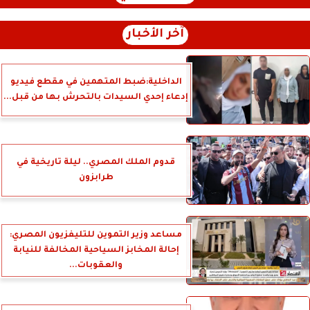
آخر الأخبار
الداخلية:ضبط المتهمين في مقطع فيديو
إدعاء إحدي السيدات بالتحرش بها من قبل...
قدوم الملك المصري.. ليلة تاريخية في
طرابزون
مساعد وزير التموين للتليفزيون المصري:
إحالة المخابز السياحية المخالفة للنيابة
والعقوبات...