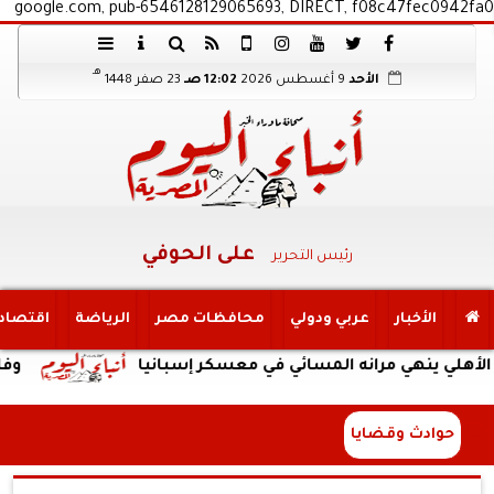
google.com, pub-6546128129065693, DIRECT, f08c47fec0942fa0
هـ
الأحد
9 أغسطس 2026
12:02 صـ
23 صفر 1448
على الحوفي
رئيس التحرير
الأخبار
عربي ودولي
محافظات مصر
الرياضة
اقتصاد
ينهي مرانه المسائي في معسكر إسبانيا
وفاة والد لي
حوادث وقضايا