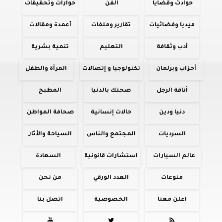
حوادث وقضايا
الفن
حوارات وتحقيقات
ميديا وفضائيات
تقارير وملفات
أعمدة ومقالات
أدب وثقافة
التعليم
تنمية بشرية
أحزاب وبرلمان
تكنولوجيا و إتصالات
المرأة والطفل
أناقة الرجل
صحتك بالدنيا
المطبخ
دنيا ودين
حالات إنسانية
صحافة المواطن
السرديات
المجتمع والناس
السياحة والأثار
عالم السيارات
استشارات قانونية
السعادة
منوعات
العدد الورقي
من نحن
اعلن معنا
الخصوصية
اتصل بنا


