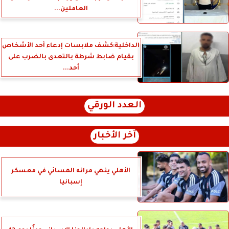
العاملين...
الداخلية:كشف ملابسات إدعاء أحد الأشخاص
بقيام ضابط شرطة بالتعدى بالضرب على
أحد...
العدد الورقي
آخر الأخبار
الأهلي ينهي مرانه المسائي في معسكر
إسبانيا