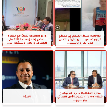
الداخلية: ضبط المتهم في مقطع
وزير الصناعة يبحث مع نظيره
فيديو تظهربالسير عارياً والتعدى
الهندي إطلاق منصة للتكامل
على المارة بالسب...
الصناعي وزيادة الاستثمارات...
وزارتا التخطيط والزراعة تبحثان
خطة ٢٠٢٦/ ٢٠٢٧ لتعزيز الأمن الغذائي
النبؤة
وتوسيع...