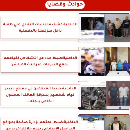
حوادث وقضايا
الداخلية:كشف ملابسات التعدي علي طفلة
داخل منزلهما بالدقهلية
الداخلية:ضبط عدد من الأشخاص لقيامهم
بجمع التبرعات عبر البث المباشر
الداخلية:ضبط المتهمين في مقطع فيديو
قيام شخصين بسرقة الهاتف المحمول
الخاص بنجله...
الداخلية:ضبط المتهم بإدارة صفحة بمواقع
التواصل الإجتماعى يزعم خلالها كونه من