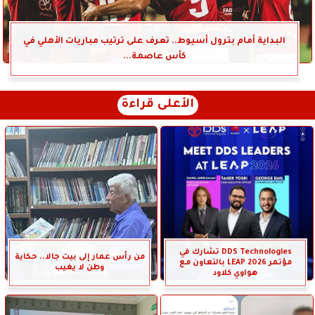
البداية أمام بترول أسيوط.. تعرف على ترتيب مباريات الأهلي في
كأس عاصمة...
الأعلى قراءة
DDS Technologies تشارك في
من رأس عمار إلى بيت جالا.. حكاية
مؤتمر LEAP 2026 بالتعاون مع
وطن لا يغيب
هواوي كلاود