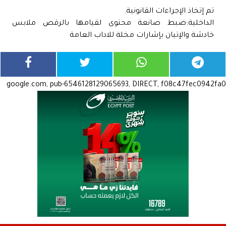
تم إتخاذ الإجراءات القانونية.
الداخلية:ضبط صانعة محتوى لقيامها بالرقص ملابس
خادشة والإتيان بإشارات مخلة للاداب العامة
google.com, pub-6546128129065693, DIRECT, f08c47fec0942fa0