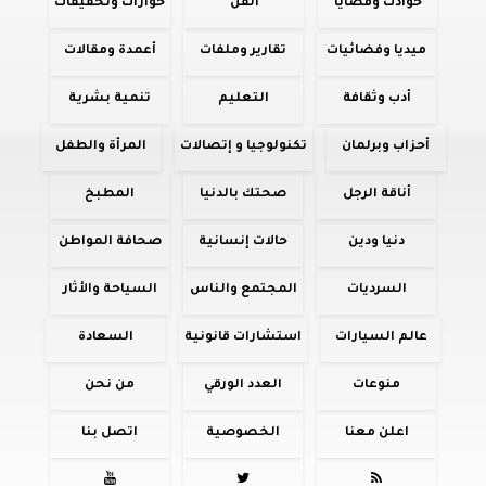
حوادث وقضايا
الفن
حوارات وتحقيقات
ميديا وفضائيات
تقارير وملفات
أعمدة ومقالات
أدب وثقافة
التعليم
تنمية بشرية
أحزاب وبرلمان
تكنولوجيا و إتصالات
المرأة والطفل
أناقة الرجل
صحتك بالدنيا
المطبخ
دنيا ودين
حالات إنسانية
صحافة المواطن
السرديات
المجتمع والناس
السياحة والأثار
عالم السيارات
استشارات قانونية
السعادة
منوعات
العدد الورقي
من نحن
اعلن معنا
الخصوصية
اتصل بنا


