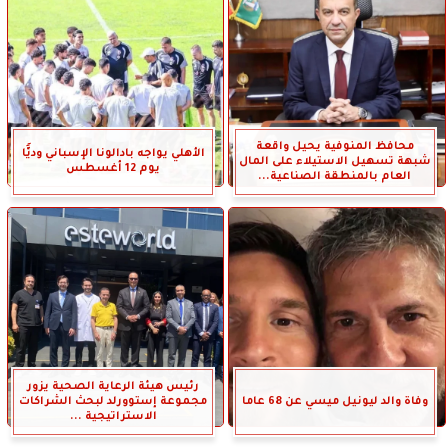
محافظ المنوفية يحيل واقعة
الأهلي يواجه بادالونا الإسباني وديًّا
شبهة تسهيل الاستيلاء على المال
يوم 12 أغسطس
العام بالمنطقة الصناعية...
رئيس هيئة الرعاية الصحية يزور
وفاة والد ليونيل ميسي عن 68 عاما
مجموعة إستوورلد لبحث الشراكات
الاستراتيجية ...