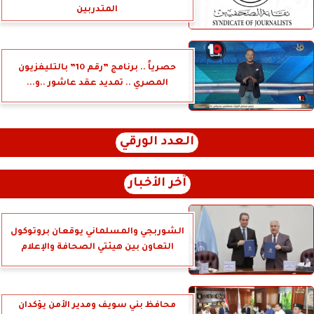
المتدربين
حصرياً .. برنامج ”رقم 10” بالتليفزيون
المصري .. تمديد عقد عاشور ..و...
العدد الورقي
آخر الأخبار
الشوربجي والمسلماني يوقعان بروتوكول
التعاون بين هيئتي الصحافة والإعلام
محافظ بني سويف ومدير الأمن يؤكدان