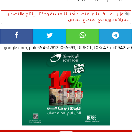
وزير المالية : بناء اقتصاد أكثر تنافسية وجذبًا للإنتاج والتصدير
بشراكة قوية مع القطاع الخاص
google.com, pub-6546128129065693, DIRECT, f08c47fec0942fa0