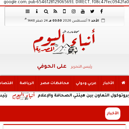
google.com, pub-6546128129065693, DIRECT, f08c47fec0942fa0
هـ
الأحد
9 أغسطس 2026
03:50 مـ
24 صفر 1448
على الحوفي
رئيس التحرير
الأخبار
عربي ودولي
محافظات مصر
الرياضة
اقتصاد
لتعاون بين هيئتي الصحافة والإعلام
رئيس مياه ا
الأخبار