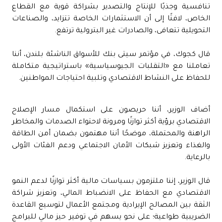
تنافسية وجذبًا للإنتاج والتصدير بشراكة قوية مع القطاع
الخاص، لافتًا إلى أن الاستثمارات الخاصة تتزايد، والصناعات
التحويلية تتعافى، والصادرات غير البترولية ترتفع.
قال كجوك، في مؤتمر سيتى بنك للأسواق الناشئة بلندن، أننا
تعاملنا مع «التقلبات الجيوسياسية» باستراتيجية متكاملة
للحفاظ على النشاط الاقتصادي وتلبية احتياجات المواطنين.
أضاف الوزير، أننا حريصون على استكمال مسار الإصلاح
الاقتصادي برؤية أكثر توازنًا ومرونة لاحتواء الصدمات والمخاطر
الراهنة والمحتملة، موضحًا أننا مهتمون بضمان أمن الطاقة
والغذاء وتعزيز شبكات الأمان الاجتماعي ودعم الفئات الأولى
بالرعاية.
قال الوزير، إننا ملتزمون بسياسات مالية أكثر توازنًا لدعم النمو
الاقتصادي مع الحفاظ على الانضباط المالي، وتعزيز شراكة
الثقة بين المصالح الإيرادية ومجتمع الأعمال لتوسيع القاعدة
الضريبية طواعية؛ على نحو يسهم في توفير حيز مالي للبرامج