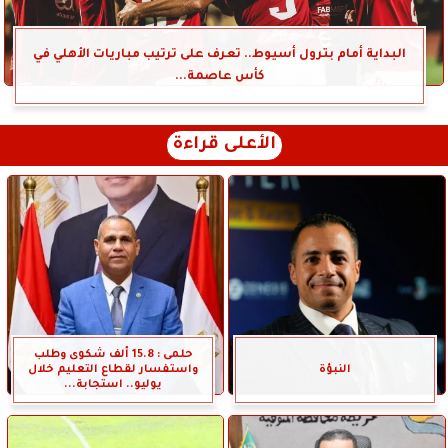
البداية أمام بترول أسيوط.. تعرف على ترتيب مباريات الأهلي في
كأس عاصمة...
الأعلى قراءة
حلمى : 15.8 ألف شكوى وطلب
النبؤة
واستفسار لقطاع التعليم خلال
يوليو.. استجابة...