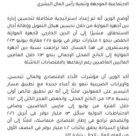
الاجتماعية الموجهة وتنمية رأس المال البشري.
أوضح الوزير، أنه تم إعداد استراتيجية متكاملة لتحسين إدارة
دين أجهزة الموازنة من خلال تحسين هيكل التمويل وإطالة آجال
الاستحقاق، مشيرًا إلى أن الدين الخارجي لأجهزة الموازنة
انخفض بنحو ٤ مليارات دولار في يونيو ٢٠٢٥ مقارنة بيونيو ٢٠٢٣
ومستمرون فى هذا المسار، كما تراجعت نسبة دين أجهزة
الموازنة إلى الناتج المحلى الإجمالي بنحو ١٣٪؜ خلال العامين
الماليين الماضيين رغم ارتفاعها بالاقتصادات الناشئة
أكد الوزير، أن مؤشرات الأداء الاقتصادي والمالي تتحسن،
والإيرادات الضريبية تنمو بلا أعباء جديدة مع تطبيق مسار
التيسير على الممولين، لافتًا إلى أنه تم تحقيق فائض أولى
بنسبة ٣,٥٪ من الناتج المحلى، وانخفض العجز الكلي إلى ٥,٢٪
خلال الفترة من يوليو إلى مارس الماضيين، وصافي
الاحتياطيات الدولية سجَّل ٥٣ مليار دولار فى أبريل ٢٠٢٦
والتضخم تراجع في إطار اقتصادي متماسك، لافتًا إلى أن
قطاع السياحة يحقق عائدات ١٠,٢ مليار دولار في النصف الأول
من العام المالي الحالي بزيادة ٢٢٪