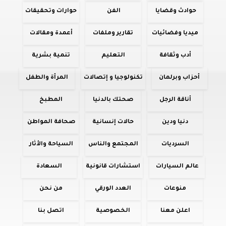
حوادث وقضايا
الفن
حوارات وتحقيقات
ميديا وفضائيات
تقارير وملفات
أعمدة ومقالات
أدب وثقافة
التعليم
تنمية بشرية
أحزاب وبرلمان
تكنولوجيا و إتصالات
المرأة والطفل
أناقة الرجل
صحتك بالدنيا
المطبخ
دنيا ودين
حالات إنسانية
صحافة المواطن
السرديات
المجتمع والناس
السياحة والأثار
عالم السيارات
استشارات قانونية
السعادة
منوعات
العدد الورقي
من نحن
اعلن معنا
الخصوصية
اتصل بنا