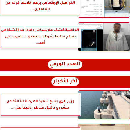
التواصل الإجتماعى يزعم خلالها كونه من
العاملين...
الداخلية:كشف ملابسات إدعاء أحد الأشخاص
بقيام ضابط شرطة بالتعدى بالضرب على
أحد...
العدد الورقي
آخر الأخبار
وزير الري يتابع تنفيذ المرحلة الثالثة من
مشروع تأهيل قناطر إدفينا على...