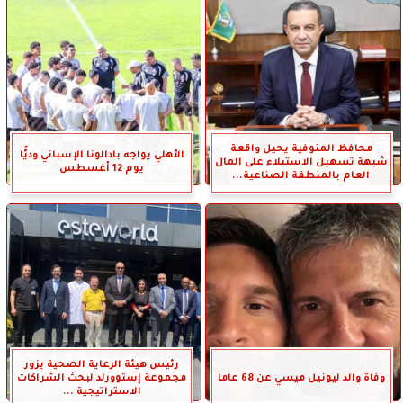
محافظ المنوفية يحيل واقعة
الأهلي يواجه بادالونا الإسباني وديًّا
شبهة تسهيل الاستيلاء على المال
يوم 12 أغسطس
العام بالمنطقة الصناعية...
رئيس هيئة الرعاية الصحية يزور
وفاة والد ليونيل ميسي عن 68 عاما
مجموعة إستوورلد لبحث الشراكات
الاستراتيجية ...