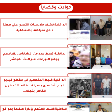
حوادث وقضايا
الداخلية:كشف ملابسات التعدي علي طفلة
داخل منزلهما بالدقهلية
الداخلية:ضبط عدد من الأشخاص لقيامهم
بجمع التبرعات عبر البث المباشر
الداخلية:ضبط المتهمين في مقطع فيديو
قيام شخصين بسرقة الهاتف المحمول
الخاص بنجله...
الداخلية:ضبط المتهم بإدارة صفحة بمواقع