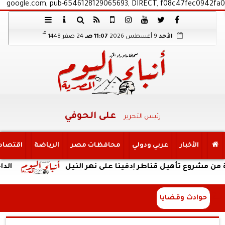
google.com, pub-6546128129065693, DIRECT, f08c47fec0942fa0
هـ
الأحد
9 أغسطس 2026
11:07 صـ
24 صفر 1448
على الحوفي
رئيس التحرير
الأخبار
عربي ودولي
محافظات مصر
الرياضة
اقتصاد
شروع تأهيل قناطر إدفينا على نهر النيل
الداخلية:ك
حوادث وقضايا