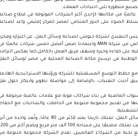
تصنيع متطورة تلبي احتياجات العملاء.
ويعزز اعتماد جيوشي ضمن أفضل شركاء MAN عالميًا من مكانتها كإحدى أكثر الشركات الموثوقة في قطاع صناع
سلط الضوء على الدور المتنامي لمصر كمركز إقليمي واعد لصناعة
ئيس التنفيذي لشركة جيوشي لصناعة وسائل النقل، عن اعتزازه وفخره
بهذا الإنجاز، قائلا :"نفخر للغاية بهذا التقدير العالمي من شركة MAN واعتمادنا ضمن أفضل خمس شركات عالميًا ف
قية على كفاءة وخبرة وشغف فريق العمل بالكامل،كما يعكس التزامنا
ا الوطنية في ترسيخ مكانة الصناعة المحلية في مصر لوسائل النقل
مع خطط التوسع المستقبلية للشركة ورؤيتها الاستراتيجية الهادفة
تطبيق أحدث التقنيات، بالإضافة إلى مواصلة تطوير وابتكار حلول نقل
ات الماضية في بناء شراكات قوية مع علامات عالمية مرموقة في
نها من تقديم مجموعة متنوعة من الحافلات والشاحنات مع الحفاظ
لتشغيلية.
وتجدر الإشارة إلى أن شركة جيوشي لصناعة وسائل النقل، تمتلك تاريخا يمتد لأكثر من 80 عامًا، وتُعد واحدة من أ
الشركات الصناعية في مصر في مجال النقل، حيث تمتلك مصنعًا على مساحة 100 ألف متر مربع 
خبة من الشركاء العالميين، تقدم الشركة مجموعة متنوعة من