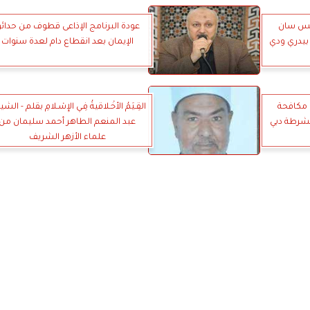
ريس سان
عودة البرنامج الإذاعى قطوف من حدائ
بيدري ودي
الإيمان بعد انقطاع دام لعدة سنوات
 مكافحة
القِـيَمُ الأخْـلاقيةُ فِـي الإِسْـلامِ بقلم - الشي
 لشرطة دبي
عبد المنعم الطاهر أحمد سليمان من
علماء الأزهر الشريف