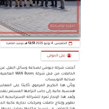
صورة توضيحية
الخميس، 4 يونيو 2026
12:51 مـ
بتوقيت القاهرة
على الحوفى
أعلنت شركة جيوشي لصناعة وسائل النقل، عن
الحافلات من ق
صناعة الاتوبيسات.
ويأتي هذا التكريم المرموق تأكيدًا على المعا
هندسية عالية، إلى جانب التزامها المستمر بتقدي
تطوير وإنتاج حافلات ومركبات تجارية عالية ا
هذا التعاون، في ترسيخ مكانتها بفضل تميزها ف