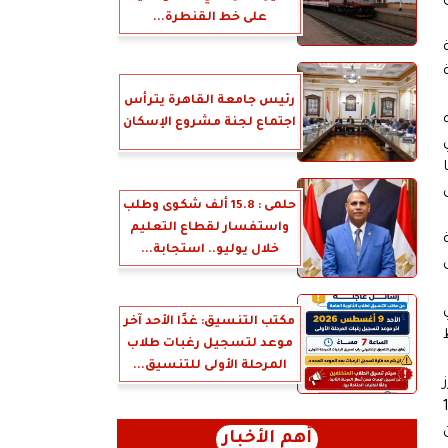
على خط القنطرة...
ة
رئيس جامعة القاهرة يترأس
اجتماع لجنة مشروع الإسكان
ي
حلمى : 15.8 ألف شكوى وطلب
واستفسار لقطاع التعليم
خلال يوليو.. استجابة...
مكتب التنسيق: غدًا الأحد آخر
موعد لتسجيل رغبات طلاب
المرحلة الأولى للتنسيق...
برز
ويضم أكثر من 1200
أهم الأخبار