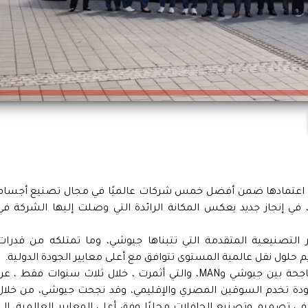
 اعتمادها ضمن أفضل خمس شركات عالميًا في مجال تصنيع أجسام
بل شركة MAN Buses العالمية، في إنجاز جديد يعكس المكانة الرائدة التي وصلت إليها الشركة ف
يير التصنيعية المتقدمة التي تتبناها جيوشي، وما تمتلكه من قدرات
م حلول نقل عالمية المستوى تتوافق مع أعلى معايير الجودة الدولية.
ويُعد هذا الإنجاز ثمرة للشراكة الاستراتيجية الناجحة بين جيوشي وMAN، والتي أثمرت ، خلال ثلاث سنوات فقط ، ع
لجودة تخدم السوقين المصري والإقليمي، وقد نجحت جيوشي، من خلال
ي تصميم وتصنيع الحافلات محليًا وفق أعلى المعايير العالمية، إلى