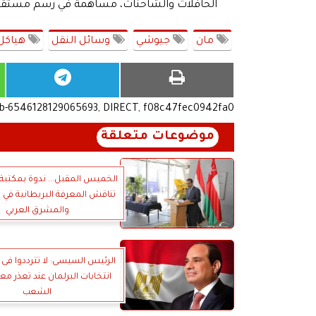
الحافلات والشاحنات، مساهمةً في رسم مستقب
مان
جيوشي
وسائل النقل
هياكل 
ub-6546128129065693, DIRECT, f08c47fec0942fa0
موضوعات متعلقة
الخميس المقبل... ندوة بمكتبة 
تناقش المعرفة البريطانية في ت
والمشرق العربي
الرئيس السيسى: لا تترددوا فى إ
انتخابات البرلمان عند تعذر م
الشعب