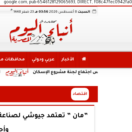
google.com, pub-6546128129065693, DIRECT, f08c47fec0942fa0
هـ
السبت
8 أغسطس 2026
03:56 مـ
23 صفر 1448
الأخبار
عربي ودولي
محافظات م
ة يترأس اجتماع لجنة مشروع الإسكان
السكة الحد
اقتصاد
”مان ” تعتمد جيوشي لصناعة و
وأج