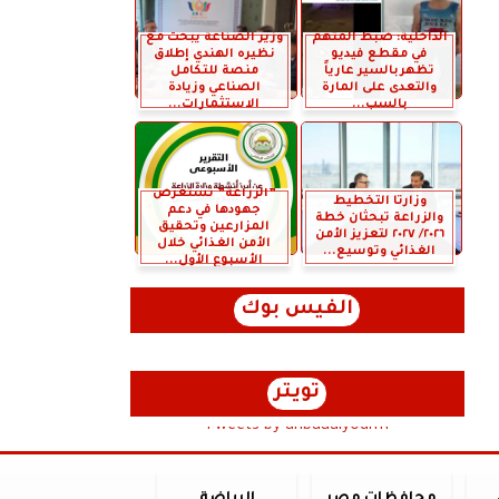
الداخلية: ضبط المتهم
وزير الصناعة يبحث مع
في مقطع فيديو
نظيره الهندي إطلاق
تظهربالسير عارياً
منصة للتكامل
والتعدى على المارة
الصناعي وزيادة
بالسب...
الاستثمارات...
”الزراعة” تستعرض
وزارتا التخطيط
جهودها في دعم
والزراعة تبحثان خطة
المزارعين وتحقيق
٢٠٢٦/ ٢٠٢٧ لتعزيز الأمن
الأمن الغذائي خلال
الغذائي وتوسيع...
الأسبوع الأول...
الفيس بوك
تويتر
Tweets by anbaaalyoum1