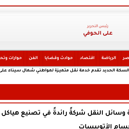
رئيس التحرير
على الحوفي
صر
الرياضة
اقتصاد
حوادث وقضايا
الفن
حوارات وتح
يد تقدم خدمة نقل متميزة لمواطني شمال سيناء على خط القنطرة
سائل النقل شركةً رائدةً في تصنيع هياكل
سام الأتوبيسات