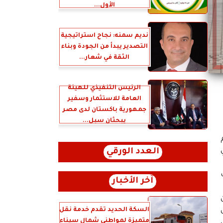
الأول...
نديم سمنه: نجاح استراتيجية
التصدير يبدأ من الجودة وبناء
الثقة في شعار...
الرئيس التنفيذي للهيئة
العامة للاستثمار وسفير
جمهورية باكستان لدى مصر
يبحثان سبل...
ي
العدد الورقي
آخر الأخبار
ن
السكة الحديد تقدم خدمة نقل
متميزة لمواطني شمال سيناء