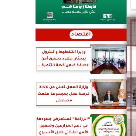
اقتصاد
وزيرا التخطيط والبترول
يبحثان جهود تحقيق أمن
الطاقة ضمن خطة التنمية...
وزارة العمل تعلن عن 3070
فرصة عمل بمجموعة طلعت
مصطفى
”الزراعة” تستعرض جهودها
في دعم المزارعين وتحقيق
الأمن الغذائي خلال الأسبوع