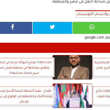
ل صناعة النقل في مصر والمنطقة.
وأجسام الأتوبيسات
google.com, p
الإسكندرية
Tribu Care تفتتح أسواقًا جديدة في الخ
اريخ عُمان
بإطلاق عملياتها في سلطنة عُمان تح
اسم TribuCare Oman
لغاء نتائج
القباج : تنفيذ أنشطة لتنمية الأسرة وس
عرفة صوت
وقاية الأبناء وحمايتهم من الوقوع في بر
الإدمان