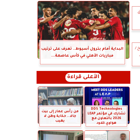
ق
خ /
البداية أمام بترول أسيوط.. تعرف على ترتيب
مباريات الأهلي في كأس عاصمة...
الأعلى قراءة
DDS Technologies
من رأس عمار إلى بيت
تشارك في مؤتمر LEAP
جالا.. حكاية وطن لا
2026 بالتعاون مع
يغيب
هواوي كلاود