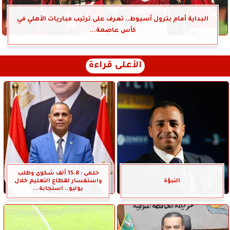
البداية أمام بترول أسيوط.. تعرف على ترتيب مباريات الأهلي في
كأس عاصمة...
الأعلى قراءة
حلمى : 15.8 ألف شكوى وطلب
النبؤة
واستفسار لقطاع التعليم خلال
يوليو.. استجابة...