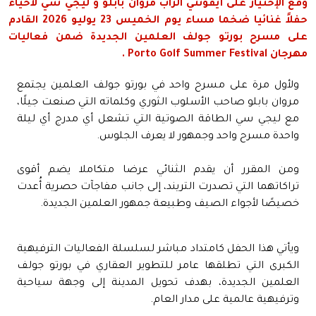
وقع الإختيار على أيقونتي الراب مروان بابلو و ليجي سي لاحياء
حفلاً غنائيا ضخما مساء يوم الخميس 23 يوليو 2026 القادم
على مسرح بورتو جولف العلمين الجديدة ضمن فعاليات
مهرجان Porto Golf Summer Festival .
ولأول مرة على مسرح واحد في بورتو جولف العلمين يجتمع
مروان بابلو صاحب الأسلوب الثوري وكلماته التي صنعت جيلًا،
مع ليجي سي الطاقة الصوتية التي تشعل أي مدرج أي ليلة
واحدة مسرح واحد وجمهور لا يعرف الجلوس.
ومن المقرر أن يقدم الثنائي عرضا متكاملا يضم أقوى
تراكاتهما التي تصدرت التريند، إلى جانب مفاجآت حصرية أُعدت
خصيصًا لأجواء الصيف وطبيعة جمهور العلمين الجديدة.
ويأتي هذا الحفل كامتداد مباشر لسلسلة الفعاليات الترفيهية
الكبرى التي تطلقها عامر للتطوير العقاري في بورتو جولف
العلمين الجديدة، بهدف تحويل المدينة إلى وجهة سياحية
وترفيهية عالمية على مدار العام.