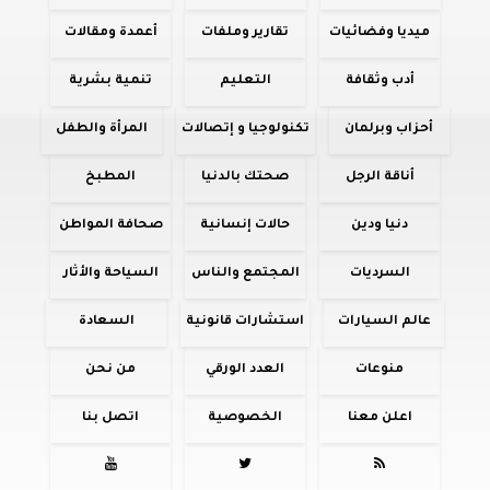
ميديا وفضائيات
تقارير وملفات
أعمدة ومقالات
أدب وثقافة
التعليم
تنمية بشرية
أحزاب وبرلمان
تكنولوجيا و إتصالات
المرأة والطفل
أناقة الرجل
صحتك بالدنيا
المطبخ
دنيا ودين
حالات إنسانية
صحافة المواطن
السرديات
المجتمع والناس
السياحة والأثار
عالم السيارات
استشارات قانونية
السعادة
منوعات
العدد الورقي
من نحن
اعلن معنا
الخصوصية
اتصل بنا


