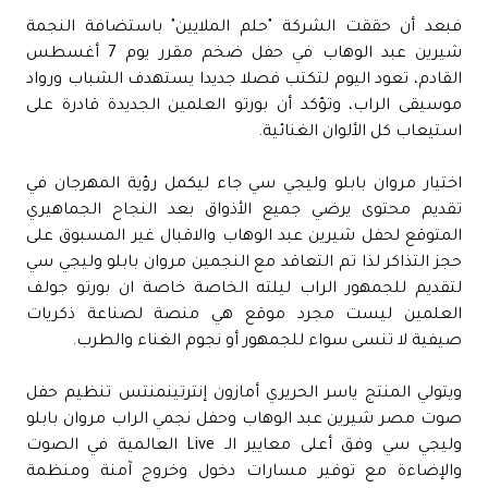
فبعد أن حققت الشركة "حلم الملايين" باستضافة النجمة
شيرين عبد الوهاب في حفل ضخم مقرر يوم 7 أغسطس
القادم، تعود اليوم لتكتب فصلا جديدا يستهدف الشباب ورواد
موسيقى الراب، وتؤكد أن بورتو العلمين الجديدة قادرة على
استيعاب كل الألوان الغنائية.
اختيار مروان بابلو وليجي سي جاء ليكمل رؤية المهرجان في
تقديم محتوى يرضي جميع الأذواق بعد النجاح الجماهيري
المتوقع لحفل شيرين عبد الوهاب والاقبال غير المسبوق على
حجز التذاكر لذا تم التعاقد مع النجمين مروان بابلو وليجي سي
لتقديم للجمهور الراب ليلته الخاصة خاصة ان بورتو جولف
العلمين ليست مجرد موقع هي منصة لصناعة ذكريات
صيفية لا تنسى سواء للجمهور أو نجوم الغناء والطرب.
ويتولي المنتج ياسر الحريري أمازون إنترتينمنتس تنظيم حفل
صوت مصر شيرين عبد الوهاب وحفل نجمي الراب مروان بابلو
وليجي سي وفق أعلى معايير الـ Live العالمية في الصوت
والإضاءة مع توفير مسارات دخول وخروج آمنة ومنظمة