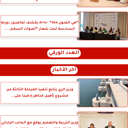
”هي الفنون Arts- ”She يكشف تفاصيل دورته
السادسة تحت شعار ”أصوات السلام.....
العدد الورقي
آخر الأخبار
وزير الري يتابع تنفيذ المرحلة الثالثة من
مشروع تأهيل قناطر إدفينا على...
وزير التربية والتعليم يوقع مع الجانب الياباني