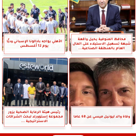
محافظ المنوفية يحيل واقعة
الأهلي يواجه بادالونا الإسباني وديًّا
شبهة تسهيل الاستيلاء على المال
يوم 12 أغسطس
العام بالمنطقة الصناعية...
رئيس هيئة الرعاية الصحية يزور
وفاة والد ليونيل ميسي عن 68 عاما
مجموعة إستوورلد لبحث الشراكات
الاستراتيجية ...