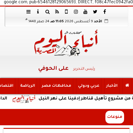
google.com, pub-6546128129065693, DIRECT, f08c47fec0942fa0
هـ
الأحد
9 أغسطس 2026
11:05 صـ
24 صفر 1448
على الحوفي
رئيس التحرير
الأخبار
عربي ودولي
محافظات مصر
الرياضة
اقتصاد
شروع تأهيل قناطر إدفينا على نهر النيل
الداخلية:كش
منوعات