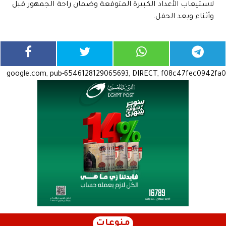
لاستيعاب الأعداد الكبيرة المتوقعة وضمان راحة الجمهور قبل
وأثناء وبعد الحفل.
google.com, pub-6546128129065693, DIRECT, f08c47fec0942fa0
منوعات