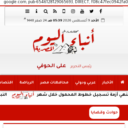
google.com, pub-6546128129065693, DIRECT, f08c47fec0942fa0
هـ
الأحد
9 أغسطس 2026
05:39 صـ
24 صفر 1448
على الحوفي
رئيس التحرير
الأخبار
عربي ودولي
محافظات مصر
الرياضة
اقتصاد
أزمة تسجيل خطوط المحمول خلال شهر
النبؤة
حوادث وقضايا