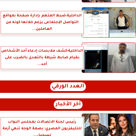
الداخلية:ضبط المتهم بإدارة صفحة بمواقع
التواصل الإجتماعى يزعم خلالها كونه من
العاملين...
الداخلية:كشف ملابسات إدعاء أحد الأشخاص
بقيام ضابط شرطة بالتعدى بالضرب على
أحد...
العدد الورقي
آخر الأخبار
رئيس لجنة الاتصالات بمجلس النواب
للتليفزيون المصري: بصمة الوجه تنهي أزمة
تسجيل...