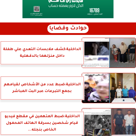
حوادث وقضايا
الداخلية:كشف ملابسات التعدي علي طفلة
داخل منزلهما بالدقهلية
الداخلية:ضبط عدد من الأشخاص لقيامهم
بجمع التبرعات عبر البث المباشر
الداخلية:ضبط المتهمين في مقطع فيديو
قيام شخصين بسرقة الهاتف المحمول
الخاص بنجله...