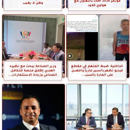
مؤتمر LEAP 2026 بالتعاون مع
وطن لا يغيب
هواوي كلاود
الداخلية: ضبط المتهم في مقطع
وزير الصناعة يبحث مع نظيره
فيديو تظهربالسير عارياً والتعدى
الهندي إطلاق منصة للتكامل
على المارة بالسب...
الصناعي وزيادة الاستثمارات...