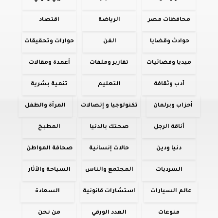
محافظات مصر
الرياضة
اقتصاد
حوادث وقضايا
الفن
حوارات وتحقيقات
ميديا وفضائيات
تقارير وملفات
أعمدة ومقالات
أدب وثقافة
التعليم
تنمية بشرية
أحزاب وبرلمان
تكنولوجيا و إتصالات
المرأة والطفل
أناقة الرجل
صحتك بالدنيا
المطبخ
دنيا ودين
حالات إنسانية
صحافة المواطن
السرديات
المجتمع والناس
السياحة والأثار
عالم السيارات
استشارات قانونية
السعادة
منوعات
العدد الورقي
من نحن