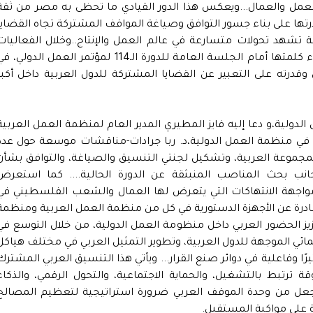
العمل والعمال...ويعكس هذا الدور القيادي ما تحظى به مصر من ثقة
رتها على بناء جسور التوافق وصياغة المواقف المشتركة تجاه القضايا
شهد تحولات متسارعة في عالم العمل والإنتاج..وخلال الفعاليات
اختارت المجموعة العربية الوزير حسن رداد لإلقاء كلمتها أمام الجلسة العامة للدورة الـ114 لمؤتمر العمل الدولي،
درته على التعبير عن القضايا المشتركة للدول العربية داخل أكبر
لدولية،و دعا إليه فايز المطيري المدير العام لمنظمة العمل العربية
ة في منظمة العمل الدولية،د. ربا جرادات-مناقشات موسعة حول عدد
مجموعة العربية، وتشكيل لجنتي التنسيق والصياغة، والتوافق بشأن
جانب بحث المناصب المنبثقة عن الدورة الحالية.... كما استعرض
اجهة الانتهاكات التي يتعرض لها العمال والشعب الفلسطيني في
لصادرة عن الأجهزة الدستورية في كل من منظمة العمل العربية ومنظمة
عزيز الحضور العربي داخل منظومة العمل الدولية، من خلال التوسع في
نمائي الموجهة للدول العربية، وتطوير التمثيل العربي في مختلف هياكل
ثيرًا وفاعلية في دوائر صنع القرار... ويأتي هذا التنسيق العربي المشترك
ترتبط بالتشغيل، والحماية الاجتماعية، والتحول الرقمي، والذكاء
 يجعل من وحدة الموقف العربي ضرورة استراتيجية لتعظيم المصالح
ة على مواكبة المستقبل.