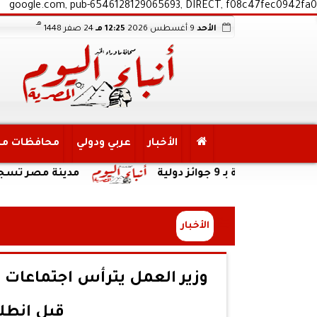
google.com, pub-6546128129065693, DIRECT, f08c47fec0942fa0
هـ
الأحد
9 أغسطس 2026
12:25 مـ
24 صفر 1448
الأخبار
عربي ودولي
محافظات م
مدينة مصر تسجل مبيعات جديدة بقيمة 28.4 مليار جنيه وتضاعف معدلات
الأخبار
وزير العمل يترأس اجتماعات 
قبل انطلا