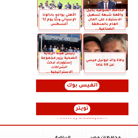
محافظ المنوفية يحيل
واقعة شبهة تسهيل
الأهلي يواجه بادالونا
الاستيلاء على المال
الإسباني وديًّا يوم 12
العام بالمنطقة
أغسطس
الصناعية...
رئيس هيئة الرعاية
الصحية يزور مجموعة
وفاة والد ليونيل ميسي
إستوورلد لبحث
عن 68 عاما
الشراكات
الاستراتيجية ...
الفيس بوك
تويتر
Tweets by anbaaalyoum1