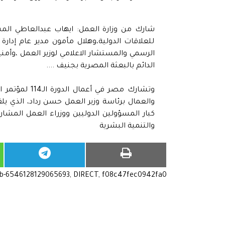
شارك من وزارة العمل: ايهاب عبدالعاطي المستش
للعلاقات الدولية،وهلال مأمون مدير عام إدارة
الرسمي والمستشار الاعلامي لوزير العمل ،وأمن
الدائم بالبعثة المصرية بجنيف ....
وتشارك مصر ف
والعمال برئاسة وزير العمل حسن رداد، الذي يل
كبار المسؤولين الدوليين ووزراء العمل المش
والتنمية البشرية
ub-6546128129065693, DIRECT, f08c47fec0942fa0