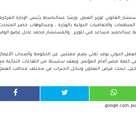
ار القانوني لوزير العمل ،ورشا عبدالباسط رئيس الإدارة المركزية
 المنظمات والاتفاقيات الدولية بالوزارة ، وعبدالوهاب خضر المتحدث
ية عبدالحميد مساعد فني للوزير ..والمستشار محمد عادل عضو الوفد
ي أعمال الدورة الـ114 لمؤتمر العمل الدولي بوفد ثلاثي يضم ممثلين عن الحكومة وأصحاب الأعما
قي كلمة مصر أمام المؤتمر، ويعقد سلسلة من اللقاءات الثنائية مع
اركين، لبحث فرص التعاون وتبادل الخبرات في مختلف مجالات العمل
google.com, p