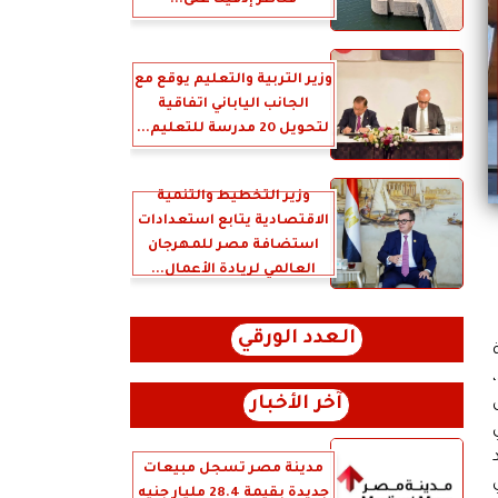
قناطر إدفينا على...
وزير التربية والتعليم يوقع مع
الجانب الياباني اتفاقية
لتحويل 20 مدرسة للتعليم...
وزير التخطيط والتنمية
الاقتصادية يتابع استعدادات
استضافة مصر للمهرجان
العالمي لريادة الأعمال...
العدد الورقي
ولي،
آخر الأخبار
مدينة مصر تسجل مبيعات
جديدة بقيمة 28.4 مليار جنيه