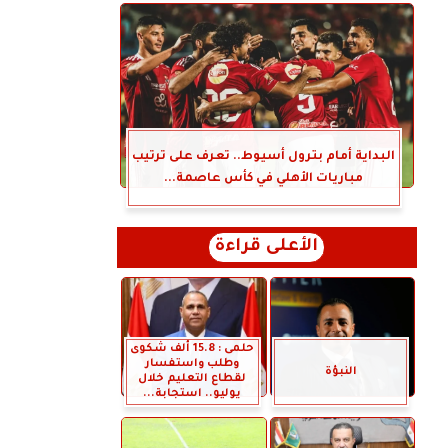
البداية أمام بترول أسيوط.. تعرف على ترتيب
مباريات الأهلي في كأس عاصمة...
الأعلى قراءة
حلمى : 15.8 ألف شكوى
وطلب واستفسار
النبؤة
لقطاع التعليم خلال
يوليو.. استجابة...