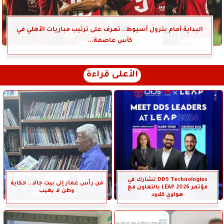
البداية أمام بترول أسيوط.. تعرف على ترتيب مباريات الأهلي في
كأس عاصمة...
الأعلى قراءة
DDS Technologies تشارك في
من رأس عمار إلى بيت جالا.. حكاية
مؤتمر LEAP 2026 بالتعاون مع
وطن لا يغيب
هواوي كلاود