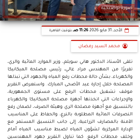
صورة توضيحية
الأحد، 31 مايو 2026
11:26 صـ
بتوقيت القاهرة
محمد السيد رمضان
تلقى الأستاذ الدكتور هاني سويلم، وزير الموارد المائية والري،
تقريرًا من المهندس مراد غالي، رئيس مصلحة الميكانيكا
والكهرباء، بشأن حالة محطات رفع المياه والجهود التي تبذلها
المصلحة خلال إجازة عيد الأضحى المبارك. واستعرض التقرير
موقف تشغيل محطات الرفع على مستوى الجمهورية،
والإجراءات التي اتخذتها أجهزة مصلحة الميكانيكا والكهرباء
بالتنسيق مع أجهزة مصلحة الري وهيئة الصرف، لضمان رفع
التصرفات المائية المطلوبة بالترع، والحفاظ على المناسيب
الآمنة بالمصارف الزراعية، إلى جانب التنسيق المستمر مع
الإدارة المركزية لشؤون المياه لضبط مناسيب المياه أمام
وخلف محطات الرفع. كما تناول التقرير جهود المهندسين