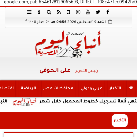
google.com, pub-6546128129065693, DIRECT, f08c47fec0942fa0
هـ
الأحد
9 أغسطس 2026
04:56 صـ
24 صفر 1448
على الحوفي
رئيس التحرير
الأخبار
عربي ودولي
محافظات مصر
الرياضة
اقتصاد
أزمة تسجيل خطوط المحمول خلال شهر
النبؤة
الأخبار