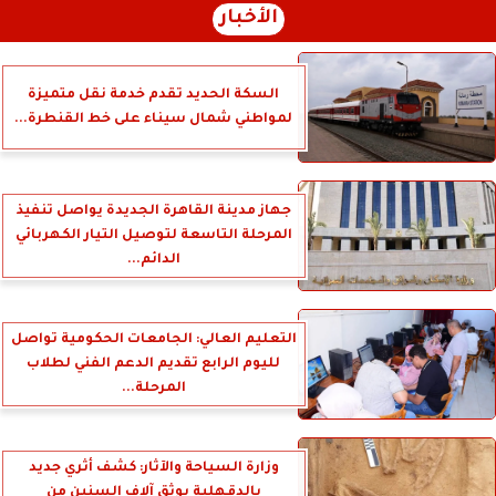
الأخبار
السكة الحديد تقدم خدمة نقل متميزة
لمواطني شمال سيناء على خط القنطرة...
جهاز مدينة القاهرة الجديدة يواصل تنفيذ
المرحلة التاسعة لتوصيل التيار الكهربائي
الدائم...
التعليم العالي: الجامعات الحكومية تواصل
لليوم الرابع تقديم الدعم الفني لطلاب
المرحلة...
وزارة السياحة والآثار: كشف أثري جديد
بالدقهلية يوثق آلاف السنين من