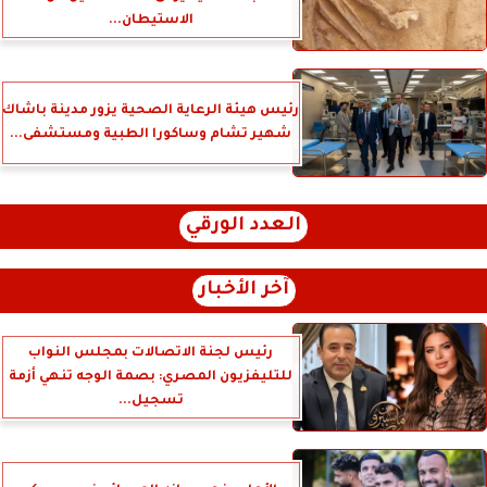
الاستيطان...
رئيس هيئة الرعاية الصحية يزور مدينة باشاك
شهير تشام وساكورا الطبية ومستشفى...
العدد الورقي
آخر الأخبار
رئيس لجنة الاتصالات بمجلس النواب
للتليفزيون المصري: بصمة الوجه تنهي أزمة
تسجيل...