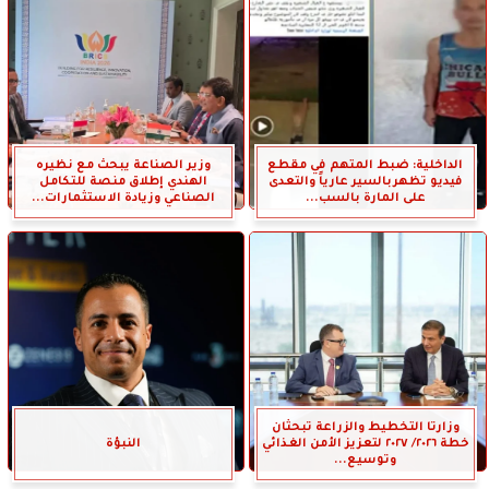
الداخلية: ضبط المتهم في مقطع
وزير الصناعة يبحث مع نظيره
فيديو تظهربالسير عارياً والتعدى
الهندي إطلاق منصة للتكامل
على المارة بالسب...
الصناعي وزيادة الاستثمارات...
وزارتا التخطيط والزراعة تبحثان
خطة ٢٠٢٦/ ٢٠٢٧ لتعزيز الأمن الغذائي
النبؤة
وتوسيع...