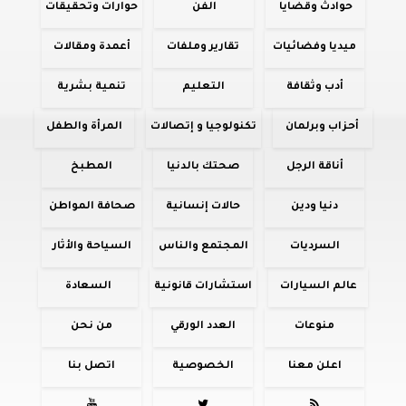
حوادث وقضايا
الفن
حوارات وتحقيقات
ميديا وفضائيات
تقارير وملفات
أعمدة ومقالات
أدب وثقافة
التعليم
تنمية بشرية
أحزاب وبرلمان
تكنولوجيا و إتصالات
المرأة والطفل
أناقة الرجل
صحتك بالدنيا
المطبخ
دنيا ودين
حالات إنسانية
صحافة المواطن
السرديات
المجتمع والناس
السياحة والأثار
عالم السيارات
استشارات قانونية
السعادة
منوعات
العدد الورقي
من نحن
اعلن معنا
الخصوصية
اتصل بنا