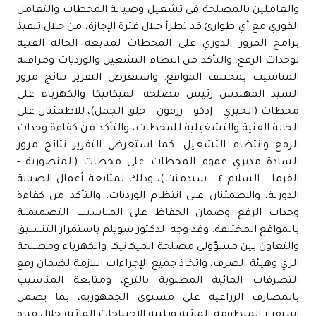
والعاملين بالمصلحة في تشغيل وصيانة المحطات والتعامل
الفوري مع أي طوارئ قد تطرأ خلال فترة الإجازة، من خلال تنفيذ
برامج المرور الدوري على المحطات لمتابعة الحالة الفنية
لوحدات الرفع، والتأكد من انتظام التشغيل والورديات ومراقبة
المناسيب بمختلف المواقع. واستعرض التقرير نتائج مرور
السيد المهندس رئيس مصلحة الميكانيكا والكهرباء على
محطات (الخيري – إدكو – زرقون – حلق الجمل)، للاطمئنان على
الحالة الفنية والتشغيلية للمحطات، والتأكد من كفاءة وحدات
الرفع وانتظام التشغيل. كما استعرض التقرير نتائج مرور
السادة مديري عموم المحطات على محطات (المنصورية -
الفرما - السلام ٤ - سيدمنت)، وذلك لمتابعة أعمال الصيانة
الدورية، والاطمئنان على انتظام الورديات، والتأكد من كفاءة
وحدات الرفع وضمان الحفاظ على المناسيب التصميمية
بالمواقع المختلفة. وقد وجه الدكتور سويلم باستمرار التنسيق
والتعاون بين مسؤولي مصلحة الميكانيكا والكهرباء ومصلحة
الري وهيئة الصرف، واتخاذ جميع الإجراءات اللازمة لضمان رفع
التصرفات المائية المطلوبة بالترع، ومتابعة المناسيب
بالمصارف الزراعية على مستوى الجمهورية، بما يضمن
استقرار المنظومة المائية وتلبية الاحتياجات المائية خلال فترة