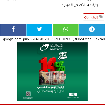
إجازة عيد الأضحى المبارك.
وزير ـ الري
google.com, pub-6546128129065693, DIRECT, f08c47fec0942fa0