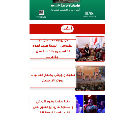
الفن
عن رواية لإحسان عبد
القدوس .. نبيلة عبيد تعود
لماسبيرو بالمسلسل
الإذاعي...
مهرجان جرش يختتم فعاليات
دورته الأربعين
دنيا بطمة وكرم الريفي
والشابة ماريا يوقعون على