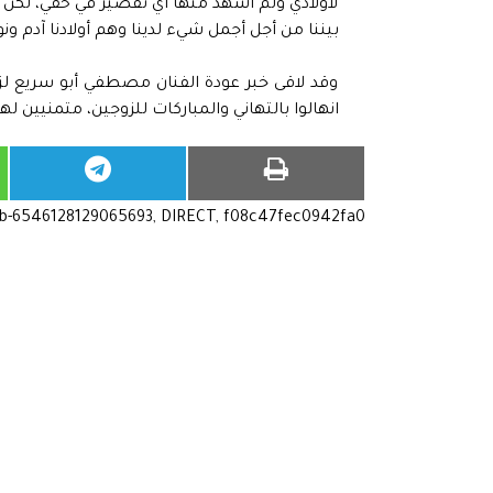
لأولادي ولم أشهد منها أي تقصير في حقي، لكن ي
بيننا من أجل أجمل شيء لدينا وهم أولادنا آدم ونو
وقد لاقى خبر عودة الفنان مصطفي أبو سريع لزوج
انهالوا بالتهاني والمباركات للزوجين، متمنيين ل
ub-6546128129065693, DIRECT, f08c47fec0942fa0