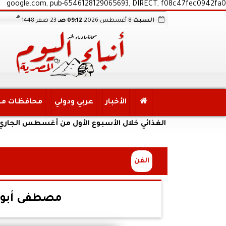
google.com, pub-6546128129065693, DIRECT, f08c47fec0942fa0
هـ
السبت
8 أغسطس 2026
09:12 صـ
23 صفر 1448
الأخبار
عربي ودولي
محافظات م
لأمن الغذائي خلال الأسبوع الأول من أغسطس الجاري
الفن
مصطفى أبو س