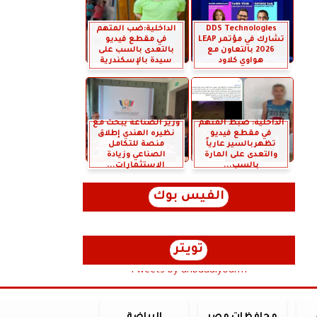
DDS Technologies
الداخلية:ضب المتهم
تشارك في مؤتمر LEAP
في مقطع فيديو
2026 بالتعاون مع
بالتعدى بالسب على
هواوي كلاود
سيدة بالإسكندرية
الداخلية: ضبط المتهم
وزير الصناعة يبحث مع
في مقطع فيديو
نظيره الهندي إطلاق
تظهربالسير عارياً
منصة للتكامل
والتعدى على المارة
الصناعي وزيادة
بالسب...
الاستثمارات...
الفيس بوك
تويتر
Tweets by anbaaalyoum1