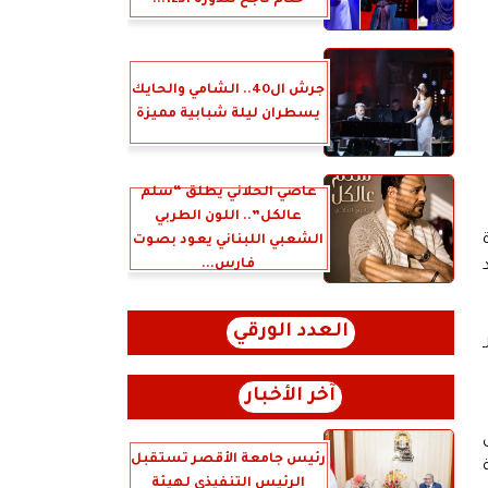
ختام ناجح للدورة الـ12...
جرش ال40.. الشامي والحايك
يسطران ليلة شبابية مميزة
عاصي الحلاني يطلق “سلّم
عالكل”.. اللون الطربي
الشعبي اللبناني يعود بصوت
فارس...
العدد الورقي
آخر الأخبار
رئيس جامعة الأقصر تستقبل
الرئيس التنفيذي لهيئة