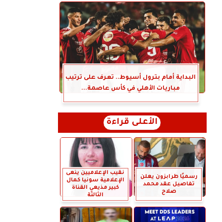
البداية أمام بترول أسيوط.. تعرف على ترتيب
مباريات الأهلي في كأس عاصمة...
الأعلى قراءة
نقيب الإعلاميين ينعى
رسميًا طرابزون يعلن
الإعلامية سونيا كمال
تفاصيل عقد محمد
كبير مذيعي القناة
صلاح
الثالثة