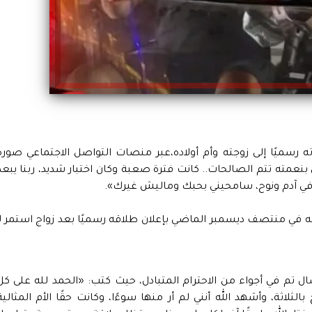
رسميًا إلى زوجته وأم أولاده،عبر منصات التواصل الاجتماعي صورة
ي بنعمته تتم الصالحات.. كانت فترة صعبة وكان اختبار شديد، ربنا يبعد
نا في آدم ونوح، سامحيني بحبك وماليش غيرك».
في منتصف ديسمبر الماضي بإعلان طلاقه رسميًا بعد زواج استمر لـ
ال تم في أجواء من الاحترام المتبادل، حيث كتب: «الحمد لله على كل
لثلاثة، وأشهد الله أنني لم أر منها سوءًا، وكانت حقًا الأم المثالية