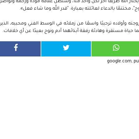
ختار الله طريقًا آخر لكل واحد منا، وستظل علاقة مودة ورحمة وتواصل
ح"، مختتمًا بالدعاء لعائلته بعبارة: "قدر الله وما شاء فعل».
ته وأولاده ترحيبًا واسعًا من زملائه في الوسط الفني ومحبيه، الذين
هما حياة مستقرة وهادئة رفقة أبنائهما آدم ونوح بعيدًا عن أي خلافات.
google.com, p