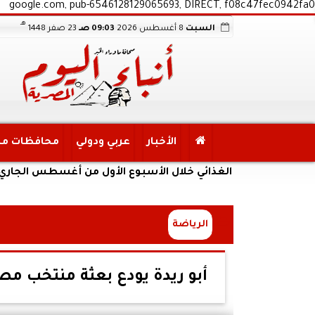
google.com, pub-6546128129065693, DIRECT, f08c47fec0942fa0
هـ
السبت
8 أغسطس 2026
09:03 صـ
23 صفر 1448
الأخبار
عربي ودولي
محافظات م
أمن الغذائي خلال الأسبوع الأول من أغسطس الجاري
الرياضة
أبو ريدة يودع بعثة منتخب 