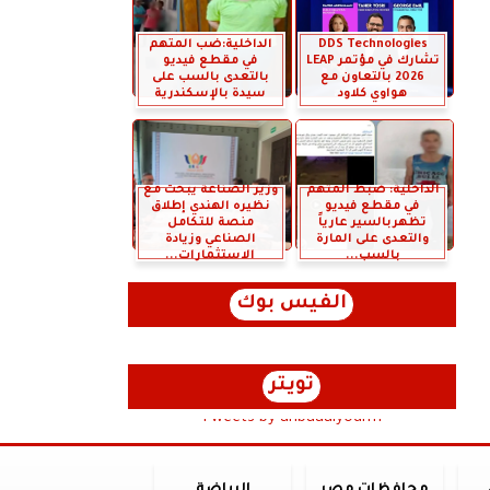
DDS Technologies
الداخلية:ضب المتهم
تشارك في مؤتمر LEAP
في مقطع فيديو
2026 بالتعاون مع
بالتعدى بالسب على
هواوي كلاود
سيدة بالإسكندرية
الداخلية: ضبط المتهم
وزير الصناعة يبحث مع
في مقطع فيديو
نظيره الهندي إطلاق
تظهربالسير عارياً
منصة للتكامل
والتعدى على المارة
الصناعي وزيادة
بالسب...
الاستثمارات...
الفيس بوك
تويتر
Tweets by anbaaalyoum1