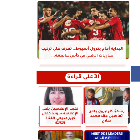
البداية أمام بترول أسيوط.. تعرف على ترتيب
مباريات الأهلي في كأس عاصمة...
الأعلى قراءة
نقيب الإعلاميين ينعى
رسميًا طرابزون يعلن
الإعلامية سونيا كمال
تفاصيل عقد محمد
كبير مذيعي القناة
صلاح
الثالثة