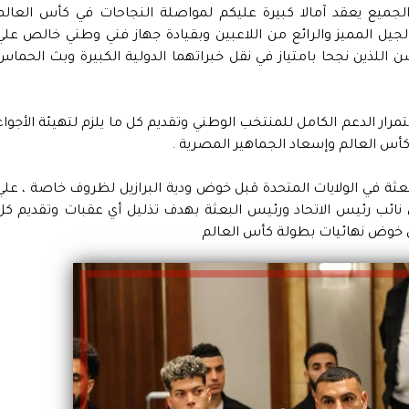
جميع يعقد آمالا كبيرة عليكم لمواصلة النجاحات في كأس العالم
الجيل المميز والرائع من اللاعبين وبقيادة جهاز فني وطني خالص علي
اللذين نجحا بامتياز في نقل خبراتهما الدولية الكبيرة وبث الحماس
رار الدعم الكامل للمنتخب الوطني وتقديم كل ما يلزم لتهيئة الأجواء
كأس العالم وإسعاد الجماهير المصرية .
لبعثة في الولايات المتحدة قبل خوض ودية البرازيل لظروف خاصة ، علي
دلي نائب رئيس الاتحاد ورئيس البعثة بهدف تذليل أي عقبات وتقديم كل
ل خوض نهائيات بطولة كأس العالم