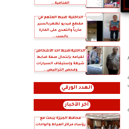
المنافية...
الداخلية: ضبط المتهم في
مقطع فيديو تظهربالسير
عارياً والتعدى على المارة
بالسب...
الداخلية:ضبط أحد الأشخاص
لقيامه بإنتحال صفة ضابط
شرطة وإستيقاف السيارات
وفحص التراخيص...
العدد الورقي
آخر الأخبار
محافظ الجيزة يبحث مع
رؤساء مراكز العياط والواحات