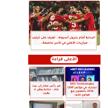
البداية أمام بترول أسيوط.. تعرف على ترتيب
مباريات الأهلي في كأس عاصمة...
الأعلى قراءة
DDS Technologies
من رأس عمار إلى بيت
تشارك في مؤتمر LEAP
جالا.. حكاية وطن لا
2026 بالتعاون مع
يغيب
هواوي كلاود