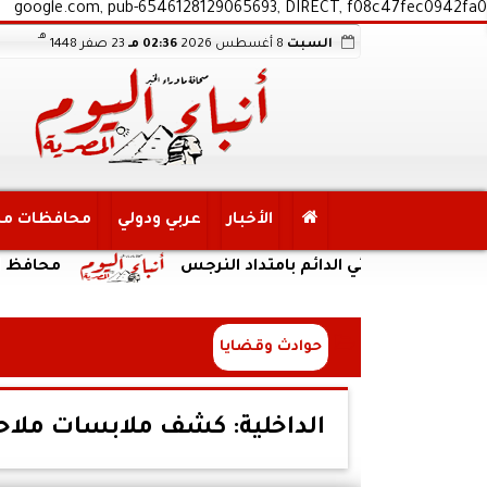
google.com, pub-6546128129065693, DIRECT, f08c47fec0942fa0
هـ
السبت
8 أغسطس 2026
02:36 مـ
23 صفر 1448
الأخبار
عربي ودولي
محافظات م
لكهربائي الدائم بامتداد النرجس
محافظ الجيزة يبح
حوادث وقضايا
الداخلية: كشف ملابسات ملاحق