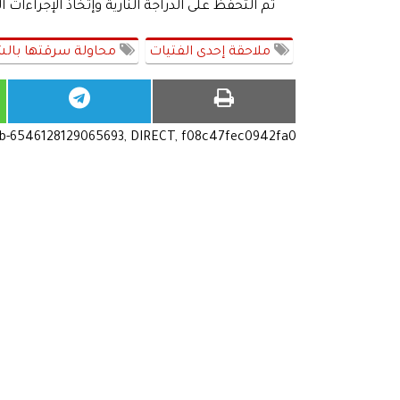
تم التحفظ على الدراجة النارية وإتخاذ الإجراءات ال
ملاحقة إحدى الفتيات
محاولة سرقتها بال
ub-6546128129065693, DIRECT, f08c47fec0942fa0