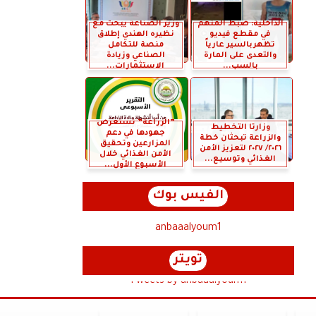
الداخلية: ضبط المتهم
وزير الصناعة يبحث مع
في مقطع فيديو
نظيره الهندي إطلاق
تظهربالسير عارياً
منصة للتكامل
والتعدى على المارة
الصناعي وزيادة
بالسب...
الاستثمارات...
”الزراعة” تستعرض
وزارتا التخطيط
جهودها في دعم
والزراعة تبحثان خطة
المزارعين وتحقيق
٢٠٢٦/ ٢٠٢٧ لتعزيز الأمن
الأمن الغذائي خلال
الغذائي وتوسيع...
الأسبوع الأول...
الفيس بوك
anbaaalyoum1
تويتر
Tweets by anbaaalyoum1