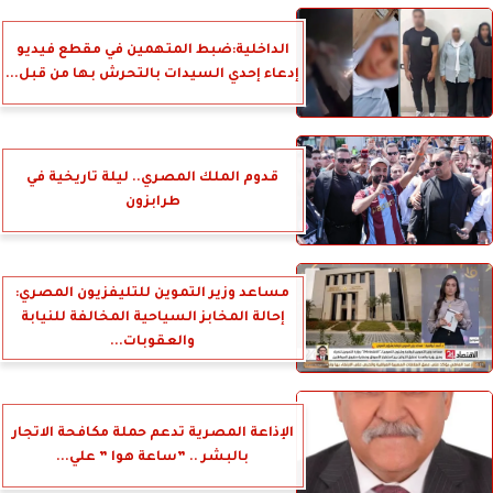
الداخلية:ضبط المتهمين في مقطع فيديو
إدعاء إحدي السيدات بالتحرش بها من قبل...
قدوم الملك المصري.. ليلة تاريخية في
طرابزون
مساعد وزير التموين للتليفزيون المصري:
إحالة المخابز السياحية المخالفة للنيابة
والعقوبات...
الإذاعة المصرية تدعم حملة مكافحة الاتجار
بالبشر .. ”ساعة هوا ” علي...