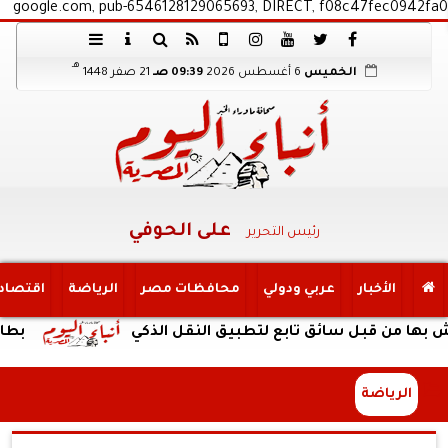
google.com, pub-6546128129065693, DIRECT, f08c47fec0942fa0
هـ
الخميس
6 أغسطس 2026
09:39 صـ
21 صفر 1448
على الحوفي
رئيس التحرير
الأخبار
عربي ودولي
محافظات مصر
الرياضة
اقتصاد
قبل سائق تابع لتطبيق النقل الذكي
بطارية ضخمة وتصمي
الرياضة