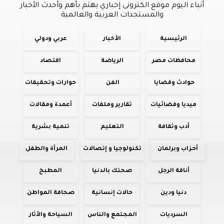
أنباء اليوم موقع الكترونى إخباري يهتم بأهم وأحدث الأخبار
والمستجدات العربية والعالمية
الرئيسية
الأخبار
عربي ودولي
محافظات مصر
الرياضة
اقتصاد
حوادث وقضايا
الفن
حوارات وتحقيقات
ميديا وفضائيات
تقارير وملفات
أعمدة ومقالات
أدب وثقافة
التعليم
تنمية بشرية
أحزاب وبرلمان
تكنولوجيا و إتصالات
المرأة والطفل
أناقة الرجل
صحتك بالدنيا
المطبخ
دنيا ودين
حالات إنسانية
صحافة المواطن
السرديات
المجتمع والناس
السياحة والأثار