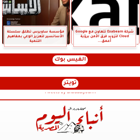
شركة Exabeam تتعاون مع Google
مؤسسة ساويرس تطلق سلسلة
Cloud لتزويد فرق الأمن برؤية
الأسانسير لتعزيز الوعي بمفاهيم
أعمق...
التنمية
الفيس بوك
تويتر
Tweets by anbaaalyoum1