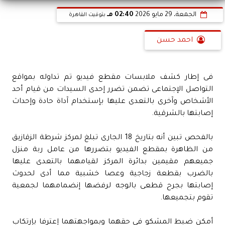
الجمعة، 29 مايو 2026
02:40 مـ
بتوقيت القاهرة
احمد حسن
فى إطار كشف ملابسات مقطع فيديو تم تداوله بمواقع
التواصل الإجتماعى تضمن تضرر إحدى السيدات من قيام أحد
الأشخاص وآخرى بالتعدى عليها بإستخدام آداة حادة وإحداث
إصابتها بالشرقية.
بالفحص تبين أنه بتاريخ 18 الجارى تبلغ لمركز شرطة الزقازيق
من الظاهرة بمقطع الفيديو بتضررها من عامل ربة منزل
جميعهم مقيمين بدائرة المركز لقيامهما بالتعدى عليها
بالضرب بقطعة زجاجية وعصا خشبية مما أدى لحدوث
إصابتها بجرح قطعى بالوجه لرفضها إنضمامهما لجمعية
تقوم بتجميعها.
أمكن ضبط المشكو فى حقهما وبمواجهتهما إعترفا بإرتكاب