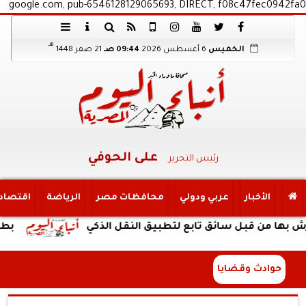
google.com, pub-6546128129065693, DIRECT, f08c47fec0942fa0
هـ
الخميس
6 أغسطس 2026
09:44 صـ
21 صفر 1448
على الحوفي
رئيس التحرير
الأخبار
عربي ودولي
محافظات مصر
الرياضة
اقتصاد
ن قبل سائق تابع لتطبيق النقل الذكي
بطارية ضخمة وتص
حوادث وقضايا