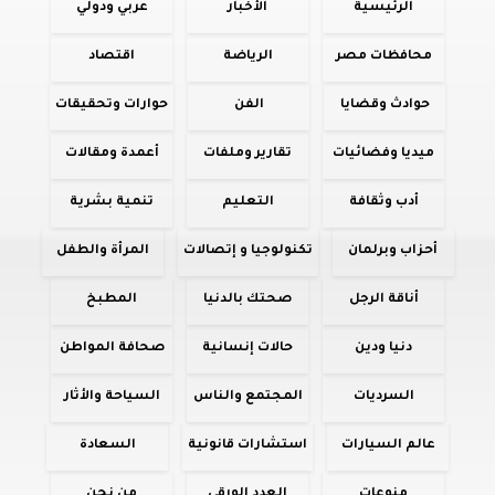
الرئيسية
الأخبار
عربي ودولي
محافظات مصر
الرياضة
اقتصاد
حوادث وقضايا
الفن
حوارات وتحقيقات
ميديا وفضائيات
تقارير وملفات
أعمدة ومقالات
أدب وثقافة
التعليم
تنمية بشرية
أحزاب وبرلمان
تكنولوجيا و إتصالات
المرأة والطفل
أناقة الرجل
صحتك بالدنيا
المطبخ
دنيا ودين
حالات إنسانية
صحافة المواطن
السرديات
المجتمع والناس
السياحة والأثار
عالم السيارات
استشارات قانونية
السعادة
منوعات
العدد الورقي
من نحن