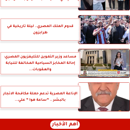
قدوم الملك المصري.. ليلة تاريخية في
طرابزون
مساعد وزير التموين للتليفزيون المصري:
إحالة المخابز السياحية المخالفة للنيابة
والعقوبات...
الإذاعة المصرية تدعم حملة مكافحة الاتجار
بالبشر .. ”ساعة هوا ” علي...
أهم الأخبار