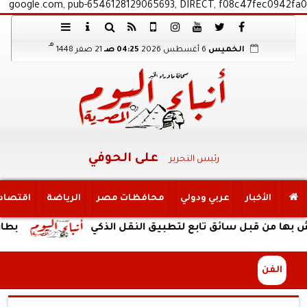
google.com, pub-6546128129065693, DIRECT, f08c47fec0942fa0
هـ
الخميس
6 أغسطس 2026
04:25 صـ
21 صفر 1448
على الحوفي
رئيس التحرير
الأخبار
عربي ودولي
محافظات مصر
الرياضة
اقتصاد
ن قبل سائق تابع لتطبيق النقل الذكي
بطارية ضخمة وتص
الفن