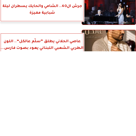
جرش ال40.. الشامي والحايك يسطران ليلة
شبابية مميزة
عاصي الحلاني يطلق “سلّم عالكل”.. اللون
الطربي الشعبي اللبناني يعود بصوت فارس...
⇡
عشرات الآلاف يواكبون ختام محطة الدار
البيضاء لمهرجان «العيطة المرساوية»
العدد الورقي
آخر الأخبار