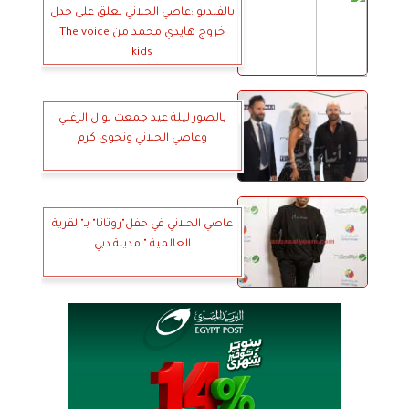
بالفيديو :عاصي الحلاني يعلق على جدل
خروج هايدي محمد من The voice
kids
بالصور ليلة عيد جمعت نوال الزغبي
وعاصي الحلاني ونجوى كرم
عاصي الحلاني في حفل"روتانا" بـ"القرية
العالمية " مدينة دبي