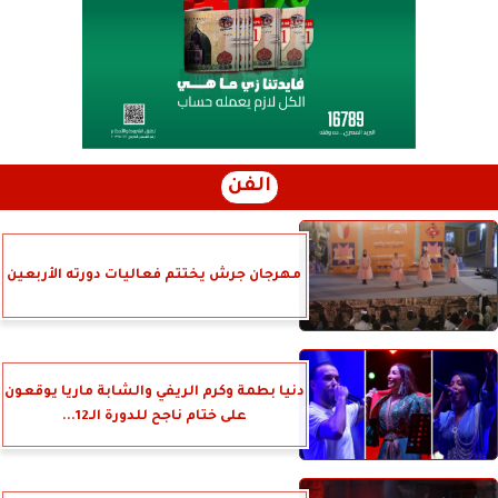
الفن
مهرجان جرش يختتم فعاليات دورته الأربعين
دنيا بطمة وكرم الريفي والشابة ماريا يوقعون
على ختام ناجح للدورة الـ12...