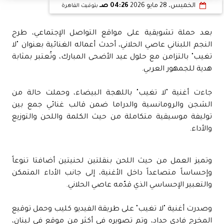
الخميس، 28 مايو 2026
04:26 صـ
بتوقيت القاهرة
بعد حملة تشويقية على مواقع التواصل الإجتماعي، طرح
النجم اللبناني عاصي الحلاني، أحدث أعماله الغنائية بعنوان "لا
تغيب" بالتزامن مع حلول عيد الأضحى المبارك، وتُعتبر بمثابة
هدية للجمهور العربي.
جاءت أغنية "لا تغيب" باللهجة البيضاء، وحملت حالة من
الشجن والرومانسية والدراما ضمن قالب غنائي جمع بين
توليفة موسيقية متكاملة من حيث الكلمة واللحن والتوزيع
والأداء.
وتميز العمل من حيث اللحن بنقلتين لحنيتين أضافتا تنوعاً
وإحساساً متصاعداً داخل الأغنية، إلى جانب الأداء المتمكن
والتعبير الإحساسي الذي قدّمه عاصي الحلاني.
وصدرت أغنية "لا تغيب" على طريقة الفيديو كليب وحمل توقيع
المخرج فادي حداد، وتم تصويره في أكثر من موقع في لبنان،