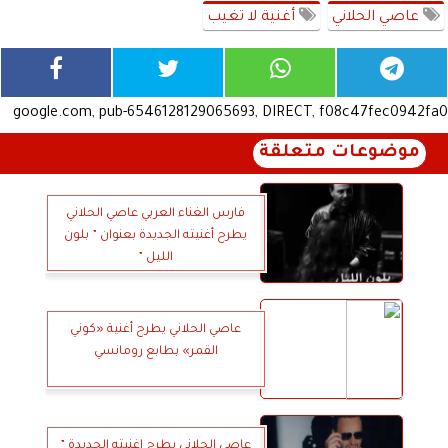
عاصي الحلاني
أغنية لا تغيب
google.com, pub-6546128129065693, DIRECT, f08c47fec0942fa0
موضوعات متعلقة
فارس الغناء العربي عاصي الحلاني
يطرح أغنيته الجديدة بعنوان ” بلون
الليل ”
عاصي الحلاني يطرح أغنية «كوني
القمر» بطابع رومانسي
عاصي الحلاني يطرح اغنيته الجديدة ”