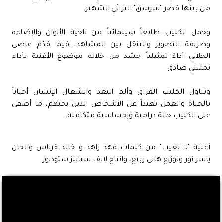
من بينها قصر "سرسق" التراثي الشهير.
وحمل الكليب طابعاً سينمائياً من ناحية الألوان والإضاءة
وطريقة التصوير والتنقل بين المشاهد، فيما قدّم عاصي
الحلاني أداءً تمثيلياً جسّد من خلاله موضوع الأغنية بأداء
تمثيلي صادق.
وتناول الكليب الفراق وألم البعد وانشغال الإنسان أحياناً
بالحياة والعمل بعيداً عن الأشخاص الذين يحبهم، ما أضفى
على الكليب حالة درامية وإحساسية متكاملة.
أغنية "لا تغيب" من كلمات فهد زاهد و خالد ڤرناس والحان
ياسر نور وتوزيع هاني ربيع، وانتاج لايف ستايلز ستوديوز.