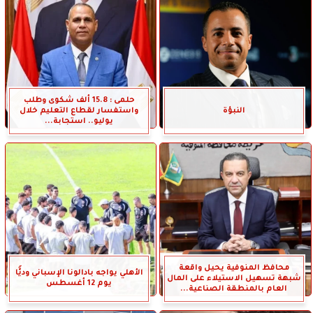
حلمى : 15.8 ألف شكوى وطلب
النبؤة
واستفسار لقطاع التعليم خلال
يوليو.. استجابة...
محافظ المنوفية يحيل واقعة
الأهلي يواجه بادالونا الإسباني وديًّا
شبهة تسهيل الاستيلاء على المال
يوم 12 أغسطس
العام بالمنطقة الصناعية...