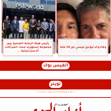
رئيس هيئة الرعاية الصحية يزور
وفاة والد ليونيل ميسي عن 68 عاما
مجموعة إستوورلد لبحث الشراكات
الاستراتيجية ...
الفيس بوك
تويتر
Tweets by anbaaalyoum1