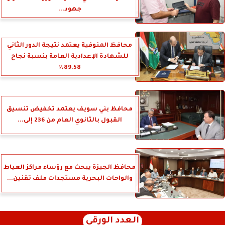
جهود...
محافظ المنوفية يعتمد نتيجة الدور الثاني
للشهادة الإعدادية العامة بنسبة نجاح
89.58%
محافظ بني سويف يعتمد تخفيض تنسيق
القبول بالثانوي العام من 236 إلى...
محافظ الجيزة يبحث مع رؤساء مراكز العياط
والواحات البحرية مستجدات ملف تقنين...
العدد الورقي