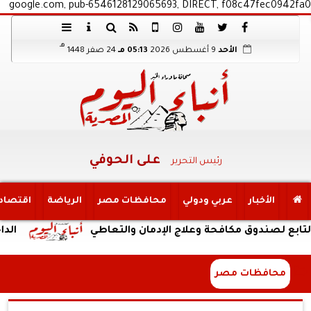
google.com, pub-6546128129065693, DIRECT, f08c47fec0942fa0
هـ
الأحد
9 أغسطس 2026
05:13 مـ
24 صفر 1448
على الحوفي
رئيس التحرير
الأخبار
عربي ودولي
محافظات مصر
الرياضة
اقتصاد
صندوق مكافحة وعلاج الإدمان والتعاطي
الداخلية:ضب
محافظات مصر