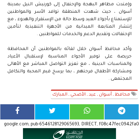
وإمتدت مظاهر البهجة والإحتفال إلى كورنيش النيل بمدينة
أسوان ، حيث شهدت المنطقة توافد الأسر والمواطنين
للإستمتاع بأجواء العيد وسط حالة من الإستقرار والهدوء ، مع
إنتشار المتابعة الميدانية من الأجهزة التنفيذية لتأمين
الإحتفالات وتقديم الدعم والخدمات للمواطنين .
وأكد محافظ أسوان خلال لقائه بالمواطنين أن المحافظة
حريصة على توفير الأجواء المناسبة لإستقبال الأعياد
والمناسبات الدينية ، مع تعزيز التواصل المباشر مع الأهالى
ومشاركة الأطفال فرحتهم ، بما يرسخ قيم المحبة والتكافل
المجتمعى .
محافظ ـ أسوان ـ عيد ـ الأضحي ـ المبارك
google.com, pub-6546128129065693, DIRECT, f08c47fec0942fa0