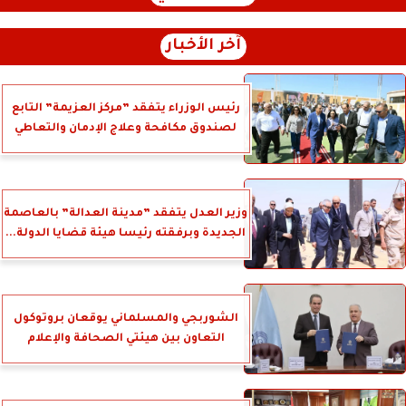
آخر الأخبار
رئيس الوزراء يتفقد ”مركز العزيمة” التابع
لصندوق مكافحة وعلاج الإدمان والتعاطي
وزير العدل يتفقد ”مدينة العدالة” بالعاصمة
الجديدة وبرفقته رئيسا هيئة قضايا الدولة...
الشوربجي والمسلماني يوقعان بروتوكول
التعاون بين هيئتي الصحافة والإعلام