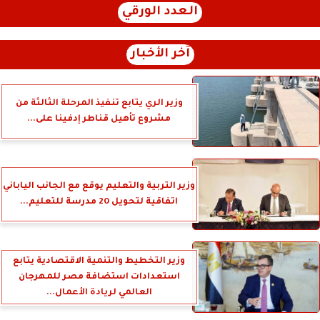
العدد الورقي
آخر الأخبار
وزير الري يتابع تنفيذ المرحلة الثالثة من
مشروع تأهيل قناطر إدفينا على...
وزير التربية والتعليم يوقع مع الجانب الياباني
اتفاقية لتحويل 20 مدرسة للتعليم...
وزير التخطيط والتنمية الاقتصادية يتابع
استعدادات استضافة مصر للمهرجان
العالمي لريادة الأعمال...