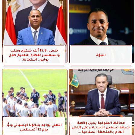
حلمى : 15.8 ألف شكوى وطلب
النبؤة
واستفسار لقطاع التعليم خلال
يوليو.. استجابة...
محافظ المنوفية يحيل واقعة
الأهلي يواجه بادالونا الإسباني وديًّا
شبهة تسهيل الاستيلاء على المال
يوم 12 أغسطس
العام بالمنطقة الصناعية...