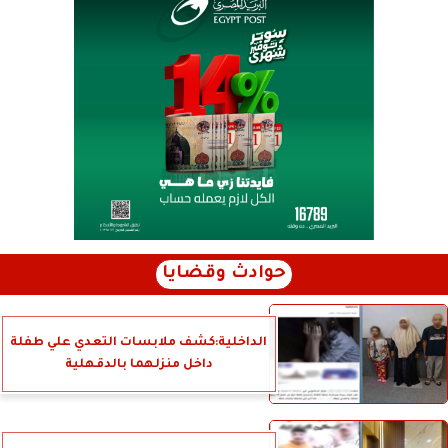
حوادث وقضايا
الداخلية:كشف ملابسات التعدي علي طفلة
داخل منزلهما بالدقهلية