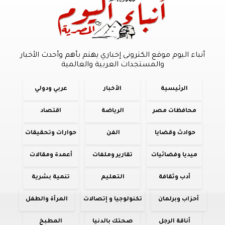
أنباء اليوم موقع الكترونى إخباري يهتم بأهم وأحدث الأخبار
والمستجدات العربية والعالمية
الرئيسية
الأخبار
عربي ودولي
محافظات مصر
الرياضة
اقتصاد
حوادث وقضايا
الفن
حوارات وتحقيقات
ميديا وفضائيات
تقارير وملفات
أعمدة ومقالات
أدب وثقافة
التعليم
تنمية بشرية
أحزاب وبرلمان
تكنولوجيا و إتصالات
المرأة والطفل
أناقة الرجل
صحتك بالدنيا
المطبخ