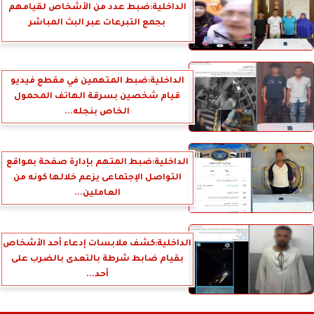
الداخلية:ضبط عدد من الأشخاص لقيامهم
بجمع التبرعات عبر البث المباشر
الداخلية:ضبط المتهمين في مقطع فيديو
قيام شخصين بسرقة الهاتف المحمول
الخاص بنجله...
الداخلية:ضبط المتهم بإدارة صفحة بمواقع
التواصل الإجتماعى يزعم خلالها كونه من
العاملين...
الداخلية:كشف ملابسات إدعاء أحد الأشخاص
بقيام ضابط شرطة بالتعدى بالضرب على
أحد...