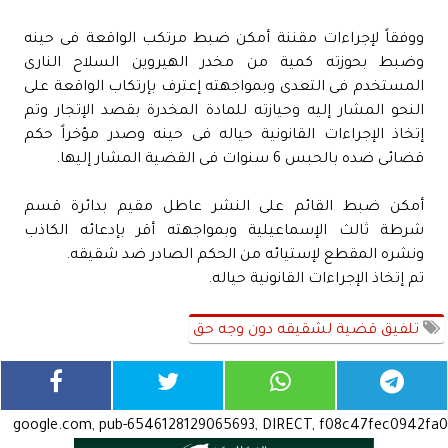
ووفقاً لإجراءات مقننة أمكن ضبط مرتكب الواقعة فى حينه
وضبط بحوزته كمية من مخدر الهيروين السلاح النارى
المستخدم فى التعدى وبمواجهته إعترف بإرتكاب الواقعة على
النحو المشار إليه وحيازته للمادة المخدرة بقصد الإتجار وتم
إتخاذ الإجراءات القانونية حياله فى حينه وصدر مؤخراً حكم
قضائى ضده بالحبس 6 سنوات فى القضية المشار إليها.
أمكن ضبط القائم على النشر عاطل مقيم بدائرة قسم
شرطة ثالث الإسماعيلية وبمواجهته أقر بإدعائه الكاذب
ونشره المقطع لإستيائه من الحكم الصادر ضد شقيقه.
تم إتخاذ الإجراءات القانونية حياله.
تلفيق قضية لشقيقه دون وجه حق
google.com, pub-6546128129065693, DIRECT, f08c47fec0942fa0