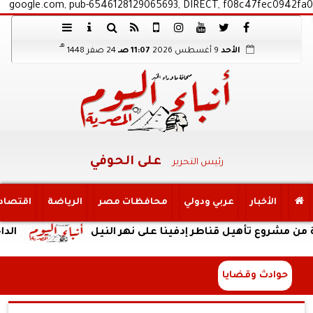
google.com, pub-6546128129065693, DIRECT, f08c47fec0942fa0
هـ
الأحد
9 أغسطس 2026
11:07 صـ
24 صفر 1448
على الحوفي
رئيس التحرير
الأخبار
عربي ودولي
محافظات مصر
الرياضة
اقتصاد
شروع تأهيل قناطر إدفينا على نهر النيل
الداخلية:ك
حوادث وقضايا