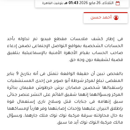
الثلاثاء، 26 مايو 2026
01:43 مـ
بتوقيت القاهرة
أحمد حسن
فى إطار كشف ملابسات مقطع فيديو تم تداوله بأحد
الحسابات الشخصية بمواقع التواصل الإجتماعى تضمن إدعاء
صاحب الحساب بقيام الأجهزة الأمنية بالإسماعيلية بتلفيق
قضية لشقيقه دون وجه حق.
بالفحص تبين أن حقيقة الواقعة تتمثل فى أنه بتاريخ 9 يناير
المنقضى تبلغ لمركز شرطة أبو صوير من إحدى المستشفيات
بإستقبالها شخصين مصابان برش خرطوش مقيمان بدائرة
المركز وبسؤالهما إتهما شقيق القائم على النشر عنصر جنائى
سبق إتهامه فى جنايات قتل وسلاح نارى إستعمال قوة
بإطلاق النيران عليهما وإحداث إصابتهما وفر هارباً لإمساكهما
به حال محاولته سرقة مركبة توك توك ملك جارهما، وبسؤال
مالك مركبة التوك توك أيد ما سبق.