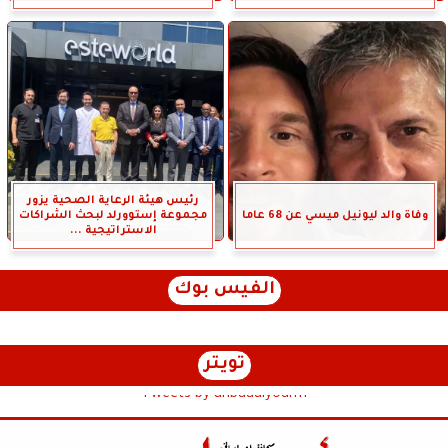
رئيس هيئة الرعاية الصحية يزور
وفاة والد ليونيل ميسي عن 68 عاما
مجموعة إستوورلد لبحث الشراكات
الاستراتيجية ...
الفيس بوك
تويتر
Tweets by anbaaalyoum1