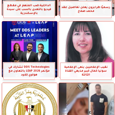
الداخلية:ضب المتهم في مقطع
رسميًا طرابزون يعلن تفاصيل عقد
فيديو بالتعدى بالسب على سيدة
محمد صلاح
بالإسكندرية
نقيب الإعلاميين ينعى الإعلامية
DDS Technologies تشارك في
سونيا كمال كبير مذيعي القناة
مؤتمر LEAP 2026 بالتعاون مع
الثالثة
هواوي كلاود