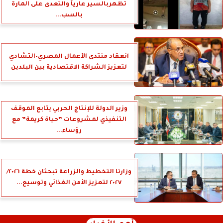
تظهربالسير عارياً والتعدى على المارة
بالسب...
انعقاد منتدى الأعمال المصري–التشادي
لتعزيز الشراكة الاقتصادية بين البلدين
وزير الدولة للإنتاج الحربي يتابع الموقف
التنفيذي لمشروعات ”حياة كريمة” مع
رؤساء...
وزارتا التخطيط والزراعة تبحثان خطة ٢٠٢٦/
٢٠٢٧ لتعزيز الأمن الغذائي وتوسيع...