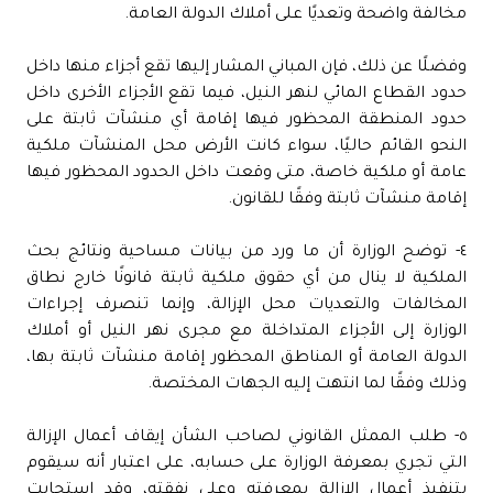
مخالفة واضحة وتعديًا على أملاك الدولة العامة.
وفضلًا عن ذلك، فإن المباني المشار إليها تقع أجزاء منها داخل
حدود القطاع المائي لنهر النيل، فيما تقع الأجزاء الأخرى داخل
حدود المنطقة المحظور فيها إقامة أي منشآت ثابتة على
النحو القائم حاليًا، سواء كانت الأرض محل المنشآت ملكية
عامة أو ملكية خاصة، متى وقعت داخل الحدود المحظور فيها
إقامة منشآت ثابتة وفقًا للقانون.
٤- توضح الوزارة أن ما ورد من بيانات مساحية ونتائج بحث
الملكية لا ينال من أي حقوق ملكية ثابتة قانونًا خارج نطاق
المخالفات والتعديات محل الإزالة، وإنما تنصرف إجراءات
الوزارة إلى الأجزاء المتداخلة مع مجرى نهر النيل أو أملاك
الدولة العامة أو المناطق المحظور إقامة منشآت ثابتة بها،
وذلك وفقًا لما انتهت إليه الجهات المختصة.
٥- طلب الممثل القانوني لصاحب الشأن إيقاف أعمال الإزالة
التي تجري بمعرفة الوزارة على حسابه، على اعتبار أنه سيقوم
بتنفيذ أعمال الإزالة بمعرفته وعلى نفقته، وقد استجابت