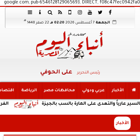
google.com, pub-6546128129065693, DIRECT, f08c47fec0942fa0
هـ
الجمعة
7 أغسطس 2026
02:20 مـ
22 صفر 1448
على الحوفي
رئيس التحرير
الأخبار
عربي ودولي
محافظات مصر
الرياضة
اقتصاد
والتعدى على المارة بالسب بالجيزة
الفريق أسامة 
الأخبار