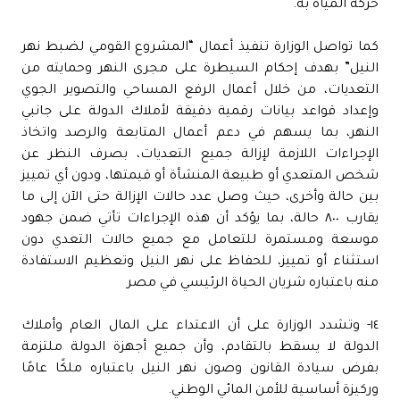
حركة المياه به.
كما تواصل الوزارة تنفيذ أعمال “المشروع القومي لضبط نهر
النيل” بهدف إحكام السيطرة على مجرى النهر وحمايته من
التعديات، من خلال أعمال الرفع المساحي والتصوير الجوي
وإعداد قواعد بيانات رقمية دقيقة لأملاك الدولة على جانبي
النهر، بما يسهم في دعم أعمال المتابعة والرصد واتخاذ
الإجراءات اللازمة لإزالة جميع التعديات، بصرف النظر عن
شخص المتعدي أو طبيعة المنشأة أو قيمتها، ودون أي تمييز
بين حالة وأخرى، حيث وصل عدد حالات الإزالة حتى الآن إلى ما
يقارب ٨٠٠ حالة، بما يؤكد أن هذه الإجراءات تأتي ضمن جهود
موسعة ومستمرة للتعامل مع جميع حالات التعدي دون
استثناء أو تمييز، للحفاظ على نهر النيل وتعظيم الاستفادة
منه باعتباره شريان الحياة الرئيسي في مصر
١٤- وتشدد الوزارة على أن الاعتداء على المال العام وأملاك
الدولة لا يسقط بالتقادم، وأن جميع أجهزة الدولة ملتزمة
بفرض سيادة القانون وصون نهر النيل باعتباره ملكًا عامًا
وركيزة أساسية للأمن المائي الوطني.