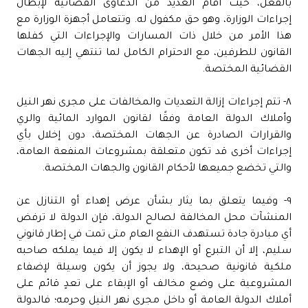
بالفعل، حيث أقام العديد من الدعاوى القضائية لإبطال
إجراءات الوزارة، وهو حق مكفول له. وتتعامل أجهزة الوزارة مع
هذا الأمر من خلال ذات المسارات والإجراءات التي كفلها
القانون للطرفين، مع الاحترام الكامل لما تنتهي إليه الجهات
القضائية المختصة.
٨- تتم إجراءات إزالة التعديات والمخالفات على مجرى نهر النيل
وأملاك الدولة العامة وفقًا لقانون الموارد المائية والري
والقرارات الصادرة عن الجهات المختصة، دون إخلال بأي
إجراءات أخرى قد تكون متعلقة بمشروعات المنفعة العامة،
والتي تخضع جميعها لأحكام القانون والجهات المختصة.
٩- وفيما يتعلق بما يثار بشأن عرض إهداء أو التنازل عن
المنشآت محل المخالفة لصالح الدولة، فإن الدولة لا ترفض
أي مبادرة جادة تستهدف النفع العام متى تمت في إطار قانوني
سليم، إلا أن التبرع أو الإهداء لا يكون إلا فيما يملكه صاحبه
ملكية قانونية صحيحة، ولا يجوز أن يكون وسيلة لإضفاء
المشروعية على وضع مخالف أو الإبقاء على تعدٍ قائم على
أملاك الدولة العامة أو داخل مجرى نهر النيل وحرمه؛ فالدولة