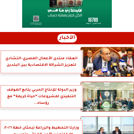
الأخبار
انعقاد منتدى الأعمال المصري–التشادي
لتعزيز الشراكة الاقتصادية بين البلدين
وزير الدولة للإنتاج الحربي يتابع الموقف
التنفيذي لمشروعات ”حياة كريمة” مع
رؤساء...
وزارتا التخطيط والزراعة تبحثان خطة ٢٠٢٦/