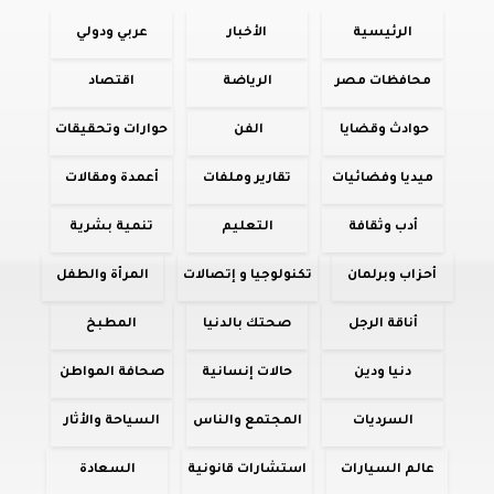
الرئيسية
الأخبار
عربي ودولي
محافظات مصر
الرياضة
اقتصاد
حوادث وقضايا
الفن
حوارات وتحقيقات
ميديا وفضائيات
تقارير وملفات
أعمدة ومقالات
أدب وثقافة
التعليم
تنمية بشرية
أحزاب وبرلمان
تكنولوجيا و إتصالات
المرأة والطفل
أناقة الرجل
صحتك بالدنيا
المطبخ
دنيا ودين
حالات إنسانية
صحافة المواطن
السرديات
المجتمع والناس
السياحة والأثار
عالم السيارات
استشارات قانونية
السعادة