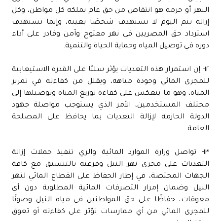
النهر أو حرمه هو انتقاص من حق عام يملكه كل مواطن، وكل
إزالة تتم اليوم لا تستهدف شخصًا بعينه، وإنما تستهدف
استرداد حق المصريين في نهر مفتوح وآمن وقادر على أداء
دوره في توصيل المياه وحماية الحياة والتنمية.
١٢- إن استمرار هذه التعديات يؤثر سلبًا على القدرة الاستيعابية
للمجرى المائي وجودة مياهه، ويقلل من كفاءته في تمرير
المياه، وهو ما ينعكس على كفاءة توزيع المياه وتوصيلها إلى
مختلف المستخدمين، الأمر الذي يستوجب مواصلة جهود
الدولة الحازمة لإزالة التعديات بما يحافظ على المصلحة
العامة.
١٣- تواصل وزارة الموارد المائية والري تنفيذ حملات إزالة
التعديات على مجرى نهر النيل وفرعيه بالتنسيق مع كافة
الجهات المختصة، في إطار الحفاظ على القطاع المائي لنهر
النيل وضمان إمرار التصرفات المائية المطلوبة دون أي
معوقات، حفاظًا على حق المواطنين في مياه النيل وصونًا
للمجرى المائي من أي ممارسات تؤثر على كفاءته أو تعوق