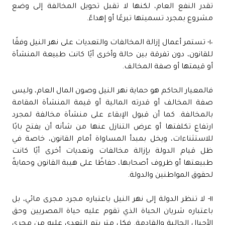
تقدر النفع العام، لكنها لا تقبل تحويل المخالفة إلى وضع
مشروع بمجرد تسميتها تبرعًا أو إهداءً.
١٠- تستمر أعمال إزالة المخالفات والتعديات على نهر النيل وفقًا
للقانون، دون تفرقة بين حالة وأخرى أيًا كانت طبيعة المنشأة
أو قيمتها أو صفة المخالف.
فالمعيار الحاكم هو حماية نهر النيل وصون المال العام، وليس
صفة المخالف أو قدرته المالية أو قيمة المنشأة المقامة
بالمخالفة. كما أن قبول الإبقاء على منشأة مخالفة لمجرد
ارتفاع تكلفتها أو عرض التنازل عنها من شأنه أن يفتح بابًا
للاستثناءات، ويخل بمبدأ المساواة أمام القانون، خاصة في
ظل قيام الدولة بإزالة مخالفات وتعديات أخرى أيًا كانت
طبيعتها أو ظروف أصحابها، حفاظًا على هيبة القانون وحمايةً
لحقوق المواطنين والدولة.
١١- لا تنظر الدولة إلى نهر النيل باعتباره مجرد مجرى مائي، بل
باعتباره شريان الحياة الذي تقوم عليه حياة المصريين وحق
الأجيال الحالية والقادمة. فكل متر يتم التعدي عليه من مجرى