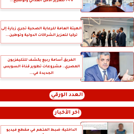
٢٠٢٧ لتعزيز الأمن الغذائي وتوسيع...
الهيئة العامة للرعاية الصحية تجري زيارة إلى
تركيا لتعزيز الشراكات الدولية وتوطين...
الفريق أسامة ربيع يكشف للتليفزيون
المصري.. مشروعات تطوير قناة السويس
الجديدة في...
العدد الورقي
آخر الأخبار
الداخلية: ضبط المتهم في مقطع فيديو