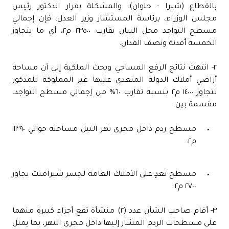
بالقطاع (شبرا - حلوان)، والمشكلة بقرار الدكتور رئيس
مجلس الوزراء، برئاسة المستشار وزير العدل، فإن إجمالي
مسطح التواجد محل البيان يقارب ٢٣٥٠٠ م٢، أي ما يتجاوز
الخمسة أفدنة ونصف الفدان.
٢- انتهت نتائج الرفع المساحي وبحث الملكية إلى أن مساحة
أراضي أملاك الدولة المتعدى عليها غير المملوكة للمذكور
تتجاوز ١٤٠٠٠ م٢ بنسبة تقارب ٦٠% من إجمالي مسطح التواجد،
مقسمة بين:
مسطح ردم داخل مجرى نهر النيل مساحته حوالي ١١٣٩٠
م٢.
مسطح تعدٍ على الأملاك العامة لجسر شبرامنت يجاوز
٢٧٠٠ م٢.
٣- أقام صاحب الشأن عدد (٢) منشأة تقع أجزاء كبيرة منهما
على مسطحات الردم المشار إليها داخل مجرى النهر، بما يمثل