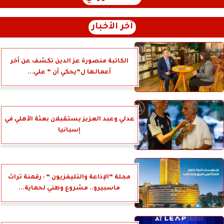
آخر الأخبار
الكاتبة منصورة عز الدين تكشف عن أخر
أعمالها ل”يحكي أن ” علي...
عدلي وعبد العزيز يستقبلان بعثة الأهلي في
إسبانيا
مجلة ”الإذاعة والتليفزيون ” : رقمنة تراث
ماسبيرو.. مشروع وطني لحماية...