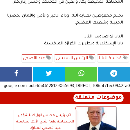
المختلفة المحيطة بها، واثقين في حكمتكم وحُسن إدارتكم.
دمتم محفوظين بعناية الله، ودام الخير والأمن والأمان لمصرنا
الحبيبة وشعبها العظيم.
البابا تواضروس الثاني
بابا الإسكندرية وبطريرك الكرازة المرقسية
قداسة البابا
الرئيس السيسي
عيد الأضحى
google.com, pub-6546128129065693, DIRECT, f08c47fec0942fa0
موضوعات متعلقة
نائب رئيس مجلس الوزراء للشؤون
الاقتصادية يهنئ شيخ الأزهر بمناسبة
عيد الأضحى المبارك