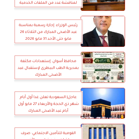
لمناقشة عدد من الملفات الخدمية
والتنموية ورفع كفاءة المرافق
والاستعداد الكامل لاستقبال عيد
الأضحى المبارك
رئيس الوزراء: إجازة رسمية بمناسبة
عيد الأضحى المبارك من الثلاثاء 26
مايو حتى الأحد 31 مايو 2026
محافظ أسوان: إستعدادات مكثفة
بمديرية الطب البيطرى لإستقبال عيد
الأضحى المبارك
عاجل| السعودية تعلن غدا أول أيام
شهر ذي الحجة والأربعاء 27 مايو أول
أيام عيد الأضحى المبارك
القومية للتأمين الاجتماعي: صرف