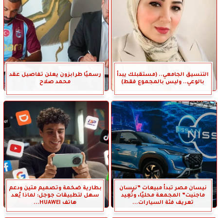
التنسيق الجامعي.. (مستقبلك يبدأ
رسميًا طرابزون يعلن تفاصيل عقد
بالوعي.. وليس بالمجموع فقط)
محمد صلاح
نيسان مصر تبدأ مبيعات ”نيسان
بطارية ضخمة وتصميم متين ودعم
ماجنيت” المجمعة محليًا، وتُعِيد
سهل لتطبيقات جوجل: لماذا يُعد
تعريف فئة السيارات...
هاتف HUAWEI...