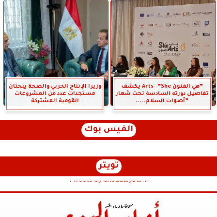
”هي الفنون Arts- ”She يكشف
وزيرا الإنتاج الحربي والصحة يبحثان
تفاصيل دورته السادسة تحت شعار
مستجدات عدد من المشروعات
”أصوات السلام.....
القومية المشتركة
الفيس بوك
تويتر
Tweets by anbaaalyoum1