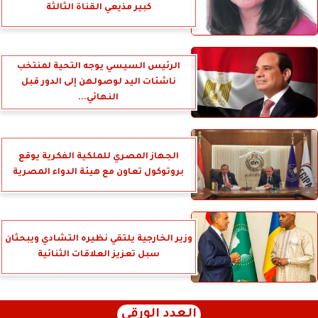
كبير مذيعي القناة الثالثة
الرئيس السيسي يوجه التحية لمنتخب
ناشئات اليد لوصولهن إلى الدور قبل
النهائي...
الجهاز المصري للملكية الفكرية يوقع
بروتوكول تعاون مع هيئة الدواء المصرية
وزير الخارجية يلتقي نظيره التشادي ويبحثان
سبل تعزيز العلاقات الثنائية
العدد الورقي