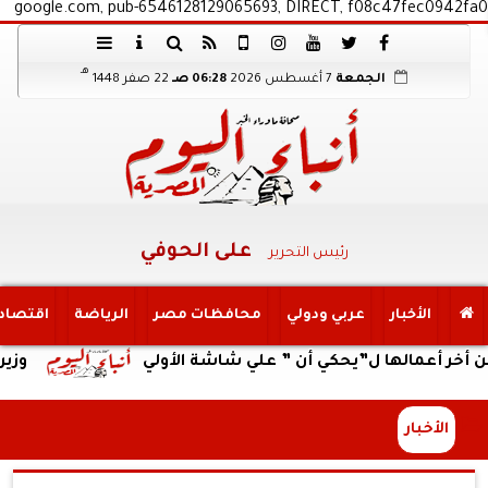
google.com, pub-6546128129065693, DIRECT, f08c47fec0942fa0
هـ
الجمعة
7 أغسطس 2026
06:28 صـ
22 صفر 1448
على الحوفي
رئيس التحرير
الأخبار
عربي ودولي
محافظات مصر
الرياضة
اقتصاد
الها ل”يحكي أن ” علي شاشة الأولي
وزير العمل يت
الأخبار