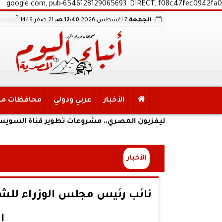
google.com, pub-6546128129065693, DIRECT, f08c47fec0942fa0
هـ
الجمعة
7 أغسطس 2026
12:40 صـ
21 صفر 1448
الأخبار
عربي ودولي
محافظات م
شف للتليفزيون المصري.. مشروعات تطوير قناة السويس الجديدة 
الأخبار
نائب رئيس مجلس الوزراء للش
ا