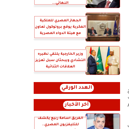
النهائي...
الجهاز المصري للملكية
الفكرية يوقع بروتوكول تعاون
مع هيئة الدواء المصرية
وزير الخارجية يلتقي نظيره
التشادي ويبحثان سبل تعزيز
العلاقات الثنائية
العدد الورقي
آخر الأخبار
الفريق أسامة ربيع يكشف
للتليفزيون المصري..