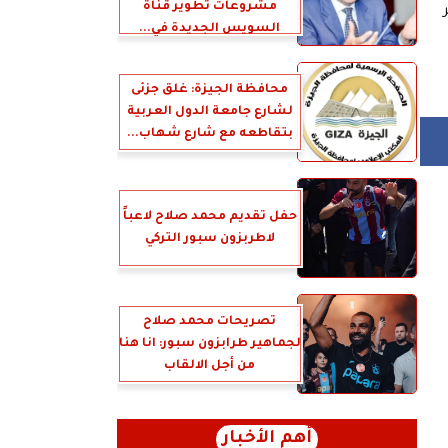
مشروعات تطوير قناة
السويس الجديدة في...
محافظة الجيزة: غلق جزئى
لشارع جامعة الدول العربية
بتقاطعه مع شارع شهاب...
حفل تقديم محمد صلاح لاعباً
لاطربزون سبور التركي
تصريحات محمد صلاح
لجماهير طرابزون سبور: انا هنا
من أجل الالقاب
أهم الأخبار