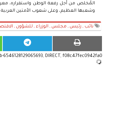
المُخلص من أجل رفعة الوطن واستقراره، معربًا
وشعبها العظيم، وعلى شعوب الأمتين العربية وال
نائب ـ رئيس ـ مجلس ـ الوزراء ـ للشؤون ـ الاقتصاد
ub-6546128129065693, DIRECT, f08c47fec0942fa0