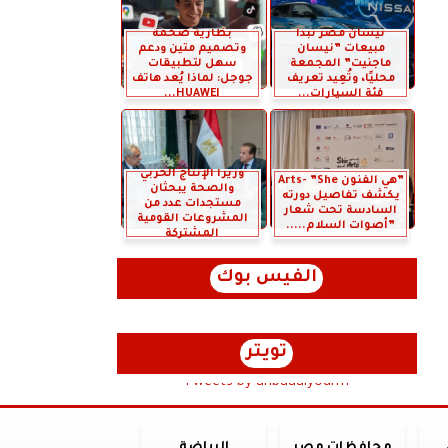
نيسان مصر تبدأ
بطارية ضخمة
مبيعات ”نيسان
وتصميم متين ودعم
ماجنيت” المجمعة
سهل لتطبيقات
محليًا، وتُعِيد تعريف
جوجل: لماذا يُعد هاتف
فئة السيارات...
HUAWEI...
وزيرا الإنتاج الحربي
”هي الفنون Arts- ”She
والصحة يبحثان
يكشف تفاصيل دورته
مستجدات عدد من
السادسة تحت شعار
المشروعات القومية
”أصوات السلام.....
المشتركة
الفيس بوك
تويتر
Tweets by anbaaalyoum1