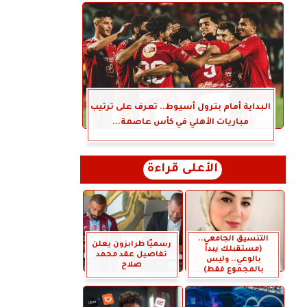
البداية أمام بترول أسيوط.. تعرف على ترتيب
مباريات الأهلي في كأس عاصمة...
الأعلى قراءة
التنسيق الجامعي..
رسميًا طرابزون يعلن
(مستقبلك يبدأ
تفاصيل عقد محمد
بالوعي.. وليس
صلاح
بالمجموع فقط)