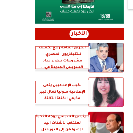
الأخبار
الفريق أسامة ربيع يكشف
للتليفزيون المصري..
مشروعات تطوير قناة
السويس الجديدة في...
نقيب الإعلاميين ينعى
الإعلامية سونيا كمال كبير
مذيعي القناة الثالثة
الرئيس السيسي يوجه التحية
لمنتخب ناشئات اليد
لوصولهن إلى الدور قبل